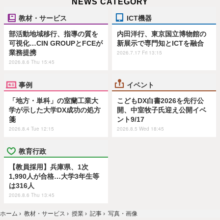
NEWS CATEGORY
教材・サービス
ICT機器
部活動地域移行、指導の質を
内田洋行、東京国立博物館の
可視化…CIN GROUPとFCEが
新展示で専門知とICTを融合
業務提携
2026.7.17 Fri 13:15
2026.8.6 Thu 15:45
事例
イベント
「地方・単科」の室蘭工業大
こどもDX白書2026を先行公
学が示した大学DX成功の処方
開、中室牧子氏迎え公開イベ
箋
ント9/17
2026.8.4 Tue 12:15
2026.8.5 Wed 18:45
教育行政
【教員採用】兵庫県、1次
1,990人が合格…大学3年生等
は316人
2026.8.6 Thu 13:45
ホーム
›
教材・サービス
›
授業
›
記事
›
写真・画像