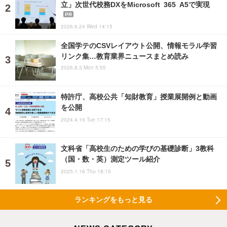
立」次世代校務DXをMicrosoft 365 A5で実現
PR
2026.6.24 Wed 14:15
全国学テのCSVレイアウト公開、情報モラル学習
リンク集…教育業界ニュースまとめ読み
2026.8.3 Mon 5:55
特許庁、高校公共「知財教育」授業展開例と動画
を公開
2024.4.16 Tue 17:15
文科省「高校生のための学びの基礎診断」3教科
（国・数・英）測定ツール紹介
2025.1.16 Thu 18:15
ランキングをもっと見る