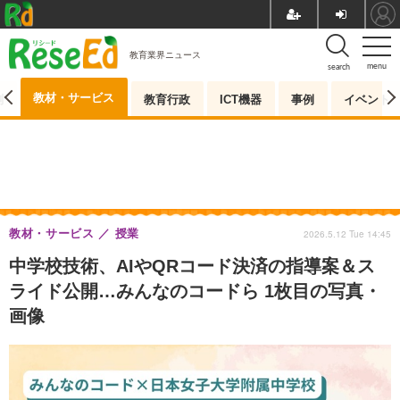
教育業界ニュース
menu
search
教材・サービス
測
教育行政
ICT機器
事例
イベント
教材・サービス
授業
2026.5.12 Tue 14:45
中学校技術、AIやQRコード決済の指導案＆ス
ライド公開…みんなのコードら 1枚目の写真・
画像