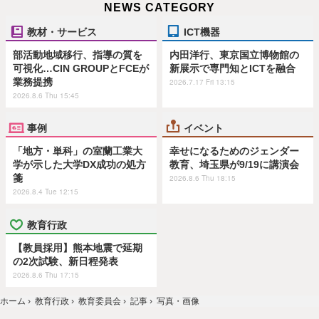
NEWS CATEGORY
教材・サービス
ICT機器
部活動地域移行、指導の質を
内田洋行、東京国立博物館の
可視化…CIN GROUPとFCEが
新展示で専門知とICTを融合
業務提携
2026.7.17 Fri 13:15
2026.8.6 Thu 15:45
事例
イベント
「地方・単科」の室蘭工業大
幸せになるためのジェンダー
学が示した大学DX成功の処方
教育、埼玉県が9/19に講演会
箋
2026.8.6 Thu 18:15
2026.8.4 Tue 12:15
教育行政
【教員採用】熊本地震で延期
の2次試験、新日程発表
2026.8.6 Thu 17:15
ホーム
›
教育行政
›
教育委員会
›
記事
›
写真・画像