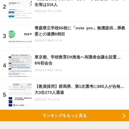
生等は316人
2026.8.6 Thu 13:45
青森県立学校66校に「note pro」無償提供…県教
委との連携8例目
2026.8.5 Wed 15:18
東京都、学校教育DX推進へ有識者会議を設置…
8/6初会合
2026.8.3 Mon 18:45
【教員採用】群馬県、第1次選考に885人が合格…
大3生273人通過
2026.8.6 Thu 9:15
ランキングをもっと見る