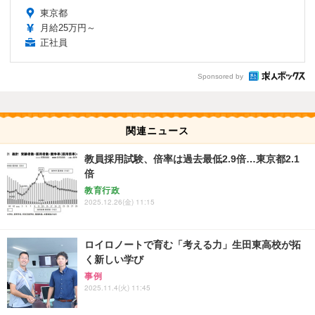
東京都
月給25万円～
正社員
Sponsored by
関連ニュース
教員採用試験、倍率は過去最低2.9倍…東京都2.1
倍
教育行政
2025.12.26(金) 11:15
ロイロノートで育む「考える力」生田東高校が拓
く新しい学び
事例
2025.11.4(火) 11:45