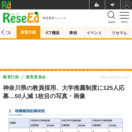
教育業界ニュース
menu
search
教育行政
ービス
ICT機器
事例
イベント
リセマム
教育行政
教育委員会
2025.12.26 Fri 13:45
神奈川県の教員採用、大学推薦制度に125人応
募…50人減 1枚目の写真・画像