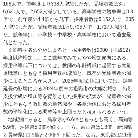
168人で、前年度より338人増加したが、受験者数は3万
6,621人で、2,652人減少している。高等学校の競争率は3.8
倍で、前年度の4.4倍から低下。採用者数は5,152人で、235
人増加したが、受験者数は1万9,705人で、1,717人減少し
た。競争率は、小学校・中学校・高等学校において過去最
低となった。
文部科学省の分析によると、採用者数は2000（平成12）
年度以降増加し、ここ数年でみてもやや増加傾向にある。
採用倍率低下については、教師の年齢構成に起因する大量
退職等にともなう採用者数の増加と、既卒の受験者数の減
少によるところが大きい。2025年度採用においては、定年
延長の影響による2024年度末の退職者の大幅な増加、特別
支援学級の増加等を背景とした採用の拡大が、児童数の減
少にともなう教師数の自然減や、各自治体における採用者
数の平準化による調整等を上回ったと考えられるという。
地域別にみると、鳥取県が6.6倍ともっとも高く、高知県
5.9倍、沖縄県5.0倍が続く。一方、富山県は1.8倍、新潟県
と長崎県は1.9倍と2.0倍を下回った。なお、東京都は2.1倍