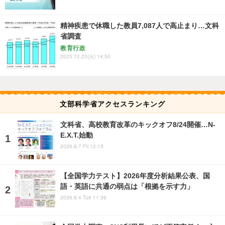
精神疾患で休職した教員7,087人で高止まり…文科
省調査
教育行政
2025.12.23(火) 14:50
文部科学省アクセスランキング
文科省、高校教育改革のキックオフ8/24開催…N-
E.X.T.始動
2026.8.7 Fri 12:15
【全国学力テスト】2026年度分析結果公表、国
語・英語に共通の弱点は「根拠を示す力」
2026.8.4 Tue 11:36