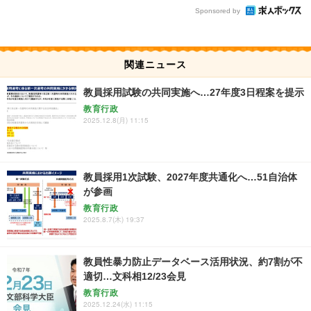
Sponsored by
関連ニュース
教員採用試験の共同実施へ…27年度3日程案を提示
教育行政
2025.12.8(月) 11:15
教員採用1次試験、2027年度共通化へ…51自治体
が参画
教育行政
2025.8.7(木) 19:37
教員性暴力防止データベース活用状況、約7割が不
適切…文科相12/23会見
教育行政
2025.12.24(水) 11:15