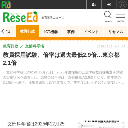
教育業界ニュース
menu
search
教育行政
ービス
ICT機器
事例
イベント
リセマム
教育行政
文部科学省
2025.12.26 Fri 11:15
教員採用試験、倍率は過去最低2.9倍…東京都
2.1倍
文部科学省は2025年12月25日、2025年度採用の公立学校教員採用選考試験
の実施状況を発表した。試験の競争率は、過去最低の2.9倍となり、前年度の
3.2倍から低下。採用者総数は3万7,375人で、前年度に比べて954人増加した一
方、受験者総数は10万9,123人で、7,059人減少した。
文部科学省は2025年12月25