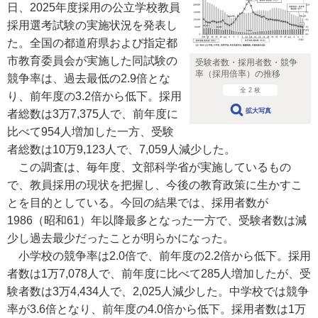
日、2025年度採用の公立学校教員
採用選考試験の実施状況を発表し
た。全国の都道府県および指定都
市教育委員会が実施した同試験の
受験者数・採用者数・競争
率（採用倍率）の推移
競争率は、過去最低の2.9倍とな
全 2 枚
り、前年度の3.2倍から低下。採用
拡大写真
者総数は3万7,375人で、前年度に
比べて954人増加した一方、受験
者総数は10万9,123人で、7,059人減少した。
この調査は、毎年度、文部科学省が実施しているもの
で、教員採用の現状を把握し、今後の教育政策に生かすこ
とを目的としている。今回の結果では、採用者数が
1986（昭和61）年以降最多となった一方で、受験者数は減
少し過去最少だったことが明らかになった。
小学校の競争率は2.0倍で、前年度の2.2倍から低下。採用
者数は1万7,078人で、前年度に比べて285人増加したが、受
験者数は3万4,434人で、2,025人減少した。中学校では競争
率が3.6倍となり、前年度の4.0倍から低下。採用者数は1万