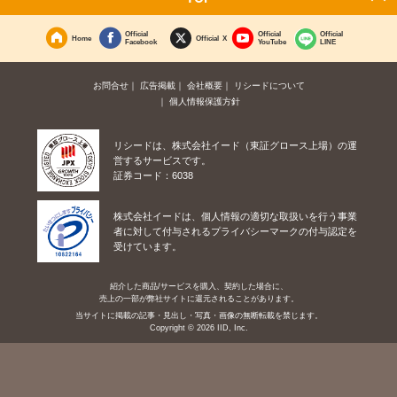
Official
Official
Official
Home
Official X
Facebook
YouTube
LINE
お問合せ
広告掲載
会社概要
リシードについて
個人情報保護方針
リシードは、株式会社イード（東証グロース上場）の運
営するサービスです。
証券コード：6038
株式会社イードは、個人情報の適切な取扱いを行う事業
者に対して付与されるプライバシーマークの付与認定を
受けています。
紹介した商品/サービスを購入、契約した場合に、
売上の一部が弊社サイトに還元されることがあります。
当サイトに掲載の記事・見出し・写真・画像の無断転載を禁じます。
Copyright © 2026 IID, Inc.