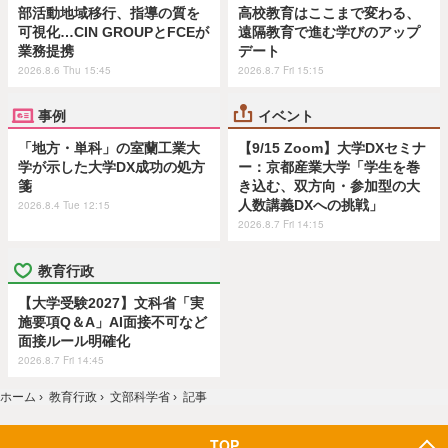
部活動地域移行、指導の質を
高校教育はここまで変わる、
可視化…CIN GROUPとFCEが
遠隔教育で進む学びのアップ
業務提携
デート
2026.8.6 Thu 15:45
2026.8.7 Fri 15:15
事例
イベント
「地方・単科」の室蘭工業大
【9/15 Zoom】大学DXセミナ
学が示した大学DX成功の処方
ー：京都産業大学「学生を巻
箋
き込む、双方向・参加型の大
人数講義DXへの挑戦」
2026.8.4 Tue 12:15
2026.8.7 Fri 14:15
教育行政
【大学受験2027】文科省「実
施要項Q＆A」AI面接不可など
面接ルール明確化
2026.8.7 Fri 14:45
ホーム
›
教育行政
›
文部科学省
›
記事
TOP