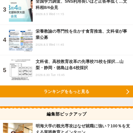
全国学力調査、SNS利用長いほど正答率低く…文
科相8/4会見
2026.8.5 Wed 11:15
栄養教諭の専門性を生かす食育推進、文科省が事
業公募
2026.8.5 Wed 11:45
文科省、高校教育改革の先導校75校を採択…山
梨・静岡・徳島は各4校採択
2026.6.30 Tue 15:45
ランキングをもっと見る
編集部ピックアップ
明海大学の観光専攻はなぜ就職に強い？100％を支
える実践教育とインターン