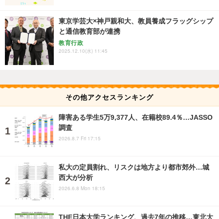
東京学芸大×神戸親和大、教員養成フラッグシップ
と通信教育部が連携
教育行政
2025.12.10(水) 11:45
その他アクセスランキング
障害ある学生5万9,377人、在籍校89.4％…JASSO
調査
2026.8.7 Fri 17:15
私大の定員割れ、リスクは地方より都市郊外…城
西大が分析
2026.6.8 Mon 18:15
THE日本大学ランキング、過去7年の推移…東北大