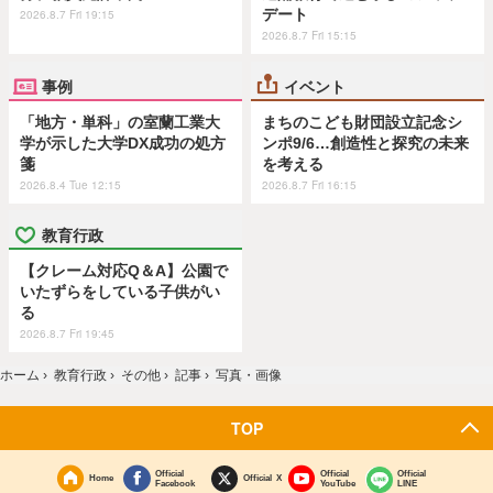
デート
2026.8.7 Fri 19:15
2026.8.7 Fri 15:15
事例
イベント
「地方・単科」の室蘭工業大
まちのこども財団設立記念シ
学が示した大学DX成功の処方
ンポ9/6…創造性と探究の未来
箋
を考える
2026.8.4 Tue 12:15
2026.8.7 Fri 16:15
教育行政
【クレーム対応Q＆A】公園で
いたずらをしている子供がい
る
2026.8.7 Fri 19:45
ホーム
›
教育行政
›
その他
›
記事
›
写真・画像
TOP
Official
Official
Official
Home
Official X
Facebook
YouTube
LINE