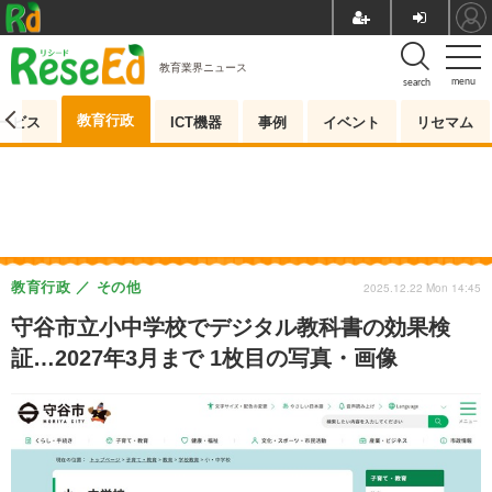
教育業界ニュース
menu
search
教育行政
ービス
ICT機器
事例
イベント
リセマム
教育行政
その他
2025.12.22 Mon 14:45
守谷市立小中学校でデジタル教科書の効果検
証…2027年3月まで 1枚目の写真・画像