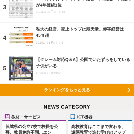
が4年連続1位
2023.3.28 Tue 12:15
私大の経営、売上トップは順天堂…赤字経営は
45％超
2025.7.18 Fri 11:45
【クレーム対応Q＆A】公園でいたずらをしている
子供がいる
2026.8.7 Fri 19:45
ランキングをもっと見る
NEWS CATEGORY
教材・サービス
ICT機器
茨城県の公立7校で校長を公
高校教育はここまで変わる、
募、教員免許不問…エン
遠隔教育で進む学びのアップ