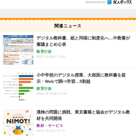
Sponsored by
関連ニュース
デジタル教科書、紙と同様に制度化へ…中教審が
審議まとめ公表
教育行政
2025.10.8(水) 12:45
小中学校のデジタル授業、大画面に教科書を提
示・Webで調べ学習…5割超
教育行政
2025.12.19(金) 14:45
漢検の問題に挑戦、東京書籍と協会がデジタル教
材を共同開発
教材・サービス
2025.12.2(火) 10:15