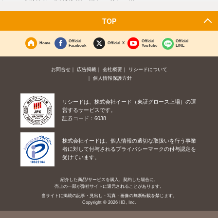
TOP
Official
Official
Official
Home
Official X
Facebook
YouTube
LINE
お問合せ
広告掲載
会社概要
リシードについて
個人情報保護方針
リシードは、株式会社イード（東証グロース上場）の運
営するサービスです。
証券コード：6038
株式会社イードは、個人情報の適切な取扱いを行う事業
者に対して付与されるプライバシーマークの付与認定を
受けています。
紹介した商品/サービスを購入、契約した場合に、
売上の一部が弊社サイトに還元されることがあります。
当サイトに掲載の記事・見出し・写真・画像の無断転載を禁じます。
Copyright © 2026 IID, Inc.