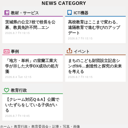
NEWS CATEGORY
教材・サービス
ICT機器
茨城県の公立7校で校長を公
高校教育はここまで変わる、
募、教員免許不問…エン
遠隔教育で進む学びのアップ
デート
2026.8.7 Fri 19:15
2026.8.7 Fri 15:15
事例
イベント
「地方・単科」の室蘭工業大
まちのこども財団設立記念シ
学が示した大学DX成功の処方
ンポ9/6…創造性と探究の未来
箋
を考える
2026.8.4 Tue 12:15
2026.8.7 Fri 16:15
教育行政
【クレーム対応Q＆A】公園で
いたずらをしている子供がい
る
2026.8.7 Fri 19:45
ホーム
›
教育行政
›
教育委員会
›
記事
›
写真・画像