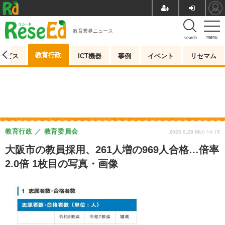
教育業界ニュース
menu
search
教育行政
ービス
ICT機器
事例
イベント
リセマム
教育行政
教育委員会
2025.9.29 Mon 14:15
大阪市の教員採用、261人増の969人合格…倍率
2.0倍 1枚目の写真・画像