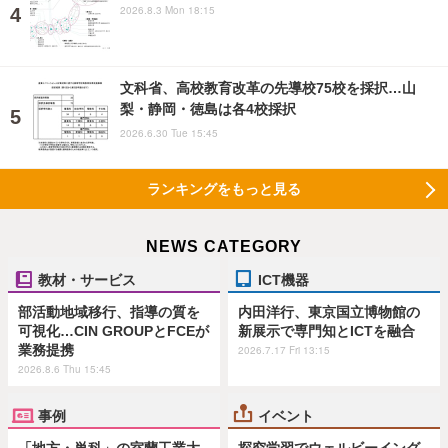
2026.8.3 Mon 18:15
文科省、高校教育改革の先導校75校を採択…山
梨・静岡・徳島は各4校採択
2026.6.30 Tue 15:45
ランキングをもっと見る
NEWS CATEGORY
教材・サービス
ICT機器
部活動地域移行、指導の質を
内田洋行、東京国立博物館の
可視化…CIN GROUPとFCEが
新展示で専門知とICTを融合
業務提携
2026.7.17 Fri 13:15
2026.8.6 Thu 15:45
事例
イベント
「地方・単科」の室蘭工業大
探究学習でウェルビーイング