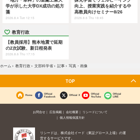
学が示した大学DX成功の処方
向上、授業実践を紹介する中
箋
高教員向けセミナー8/26
2026.8.4 Tue 12:15
2026.8.6 Thu 18:45
教育行政
【教員採用】熊本地震で延期
の2次試験、新日程発表
2026.8.6 Thu 17:15
ホーム
›
教育行政
›
文部科学省
›
記事
›
写真・画像
TOP
Official
Official
Official
Home
Official X
Facebook
YouTube
LINE
お問合せ
広告掲載
会社概要
リシードについて
個人情報保護方針
リシードは、株式会社イード（東証グロース上場）の運
営するサービスです。