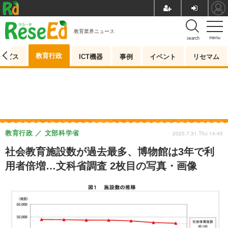
教育業界ニュース
menu
search
教育行政
ービス
ICT機器
事例
イベント
リセマム
教育行政
文部科学省
2025.7.31 Thu 14:45
社会教育施設数が過去最多、博物館は3年で利
用者倍増…文科省調査 2枚目の写真・画像