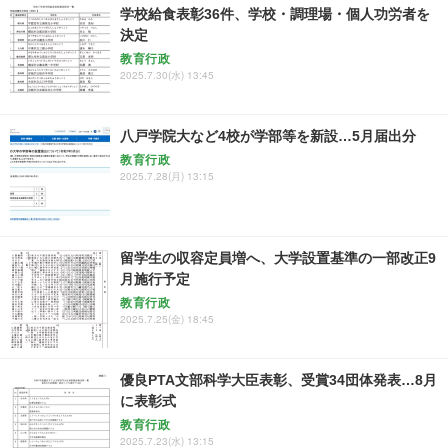
学校給食表彰36件、学校・調理場・個人功労者を
決定
教育行政
2025.7.30(水) 13:45
八戸学院大など4校が学部等を新設…5月届出分
教育行政
2025.7.28(月) 13:15
留学生の収容定員増へ、大学設置基準の一部改正9
月施行予定
教育行政
2025.7.25(金) 18:45
優良PTA文部科学大臣表彰、受賞34団体発表…8月
に表彰式
教育行政
2025.7.23(水) 13:15