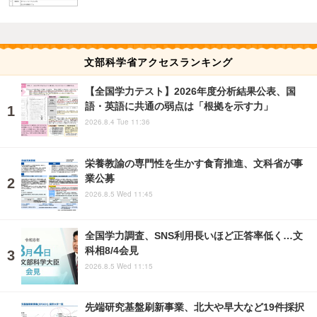
文部科学省アクセスランキング
【全国学力テスト】2026年度分析結果公表、国
語・英語に共通の弱点は「根拠を示す力」
2026.8.4 Tue 11:36
栄養教諭の専門性を生かす食育推進、文科省が事
業公募
2026.8.5 Wed 11:45
全国学力調査、SNS利用長いほど正答率低く…文
科相8/4会見
2026.8.5 Wed 11:15
先端研究基盤刷新事業、北大や早大など19件採択