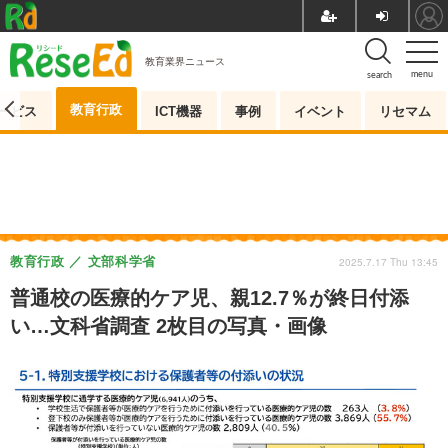
教育業界ニュース
menu
search
教育行政
ービス
ICT機器
事例
イベント
リセマム
教育行政
文部科学省
2025.7.17 Thu 13:45
普通校の医療的ケア児、親12.7％が終日付添
い…文科省調査 2枚目の写真・画像