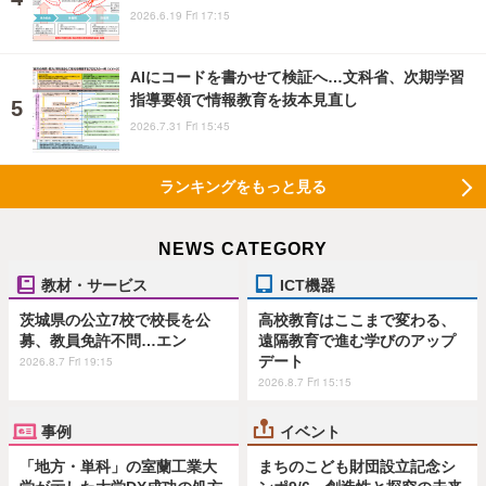
2026.6.19 Fri 17:15
AIにコードを書かせて検証へ…文科省、次期学習
指導要領で情報教育を抜本見直し
2026.7.31 Fri 15:45
ランキングをもっと見る
NEWS CATEGORY
教材・サービス
ICT機器
茨城県の公立7校で校長を公
高校教育はここまで変わる、
募、教員免許不問…エン
遠隔教育で進む学びのアップ
デート
2026.8.7 Fri 19:15
2026.8.7 Fri 15:15
事例
イベント
「地方・単科」の室蘭工業大
まちのこども財団設立記念シ