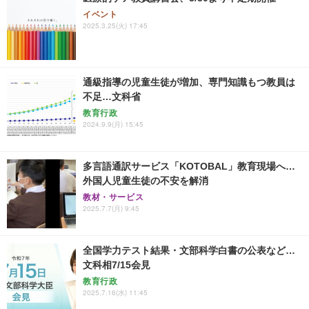
イベント
2025.3.25(火) 17:45
通級指導の児童生徒が増加、専門知識もつ教員は
不足…文科省
教育行政
2024.9.9(月) 15:45
多言語通訳サービス「KOTOBAL」教育現場へ…
外国人児童生徒の不安を解消
教材・サービス
2025.7.7(月) 9:45
全国学力テスト結果・文部科学白書の公表など…
文科相7/15会見
教育行政
2025.7.16(水) 11:45