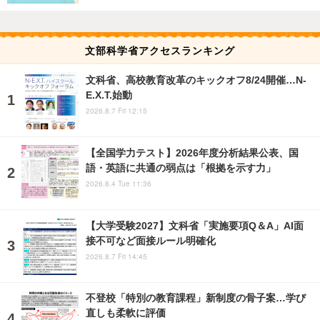
文部科学省アクセスランキング
文科省、高校教育改革のキックオフ8/24開催…N-
E.X.T.始動
2026.8.7 Fri 12:15
【全国学力テスト】2026年度分析結果公表、国
語・英語に共通の弱点は「根拠を示す力」
2026.8.4 Tue 11:36
【大学受験2027】文科省「実施要項Q＆A」AI面
接不可など面接ルール明確化
2026.8.7 Fri 14:45
不登校「特別の教育課程」新制度の骨子案…学び
直しも柔軟に評価