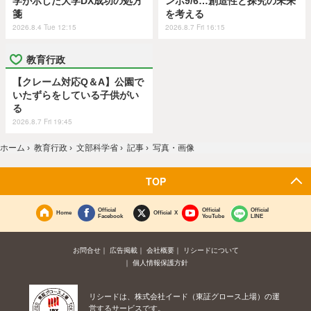
学が示した大学DX成功の処方
ンポ9/6…創造性と探究の未来
箋
を考える
2026.8.4 Tue 12:15
2026.8.7 Fri 16:15
教育行政
【クレーム対応Q＆A】公園で
いたずらをしている子供がい
る
2026.8.7 Fri 19:45
ホーム
›
教育行政
›
文部科学省
›
記事
›
写真・画像
TOP
Official
Official
Official
Home
Official X
Facebook
YouTube
LINE
お問合せ
広告掲載
会社概要
リシードについて
個人情報保護方針
リシードは、株式会社イード（東証グロース上場）の運
営するサービスです。