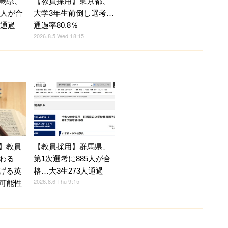
馬県、
【教員採用】東京都、
5人が合
大学3年生前倒し選考…
人通過
通過率80.8％
2026.8.5 Wed 18:15
育】教員
【教員採用】群馬県、
わる
第1次選考に885人が合
広げる英
格…大3生273人通過
2026.8.6 Thu 9:15
可能性