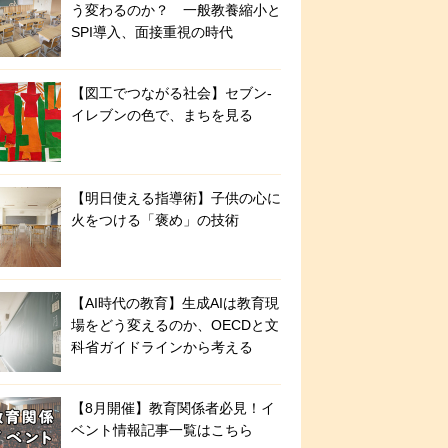
う変わるのか？ 一般教養縮小と
SPI導入、面接重視の時代
【図工でつながる社会】セブン‐
イレブンの色で、まちを見る
【明日使える指導術】子供の心に
火をつける「褒め」の技術
【AI時代の教育】生成AIは教育現
場をどう変えるのか、OECDと文
科省ガイドラインから考える
【8月開催】教育関係者必見！イ
ベント情報記事一覧はこちら