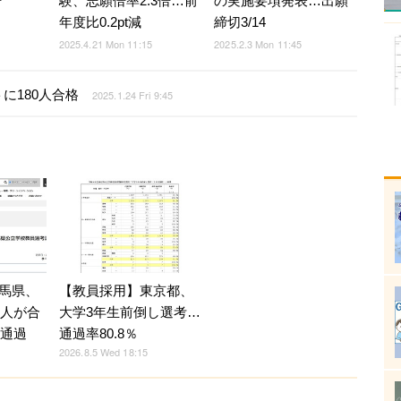
験、志願倍率2.3倍…前
の実施要項発表…出願
倍
年度比0.2pt減
締切3/14
2025.4.21 Mon 11:15
2025.2.3 Mon 11:45
に180人合格
2025.1.24 Fri 9:45
馬県、
【教員採用】東京都、
5人が合
大学3年生前倒し選考…
人通過
通過率80.8％
2026.8.5 Wed 18:15