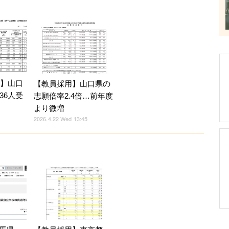
7】山口
【教員採用】山口県の
36人受
志願倍率2.4倍…前年度
より微増
2026.4.22 Wed 13:45