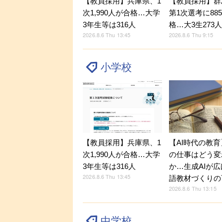
【教員採用】兵庫県、1
【教員採用】群
次1,990人が合格…大学
第1次選考に88
3年生等は316人
格…大3生273
2026.8.6 Thu 13:45
2026.8.6 Thu 9:15
小学校
【教員採用】兵庫県、1
【AI時代の教
次1,990人が合格…大学
の仕事はどう変
3年生等は316人
か…生成AIが
2026.8.6 Thu 13:45
語教材づくりの
2026.8.6 Thu 13:15
中学校