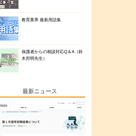
教育業界 最新用語集
保護者からの相談対応Q＆A（鈴
木邦明先生）
最新ニュース