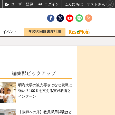
ユーザー登録
ログイン
こんにちは、ゲストさん
学校の回線速度計測
イベント
編集部ピックアップ
明海大学の観光専攻はなぜ就職に
強い？100％を支える実践教育と
インターン
【教師への扉】教員採用試験はど