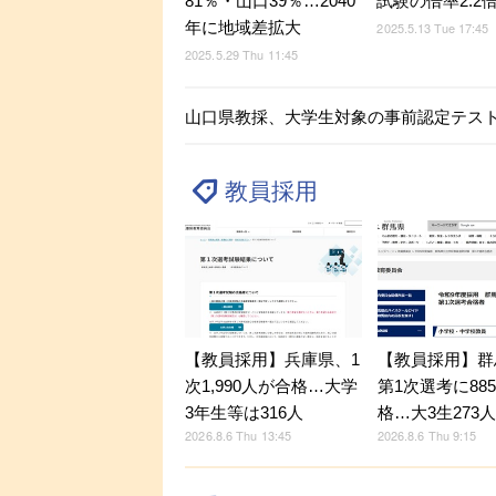
81％・山口39％…2040
試験の倍率2.2
年に地域差拡大
2025.5.13 Tue 17:45
2025.5.29 Thu 11:45
山口県教採、大学生対象の事前認定テスト
教員採用
【教員採用】兵庫県、1
【教員採用】群
次1,990人が合格…大学
第1次選考に88
3年生等は316人
格…大3生273
2026.8.6 Thu 13:45
2026.8.6 Thu 9:15