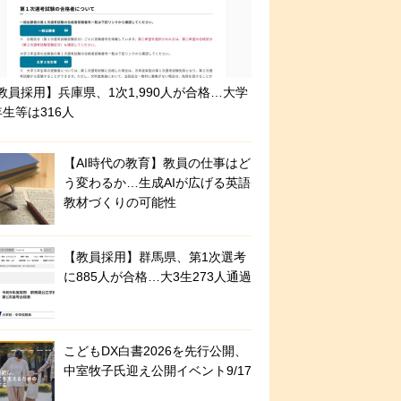
教員採用】兵庫県、1次1,990人が合格…大学
年生等は316人
【AI時代の教育】教員の仕事はど
う変わるか…生成AIが広げる英語
教材づくりの可能性
【教員採用】群馬県、第1次選考
に885人が合格…大3生273人通過
こどもDX白書2026を先行公開、
中室牧子氏迎え公開イベント9/17