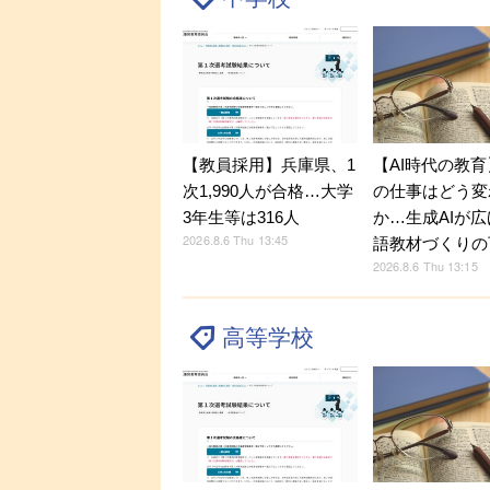
【教員採用】兵庫県、1
【AI時代の教
次1,990人が合格…大学
の仕事はどう変
3年生等は316人
か…生成AIが
2026.8.6 Thu 13:45
語教材づくりの
2026.8.6 Thu 13:15
高等学校