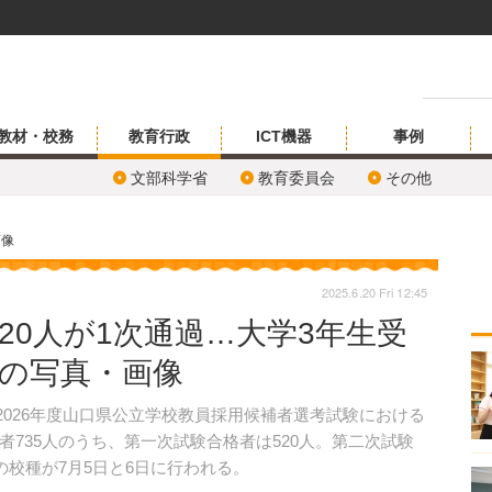
教材・校務
教育行政
ICT機器
事例
文部科学省
教育委員会
その他
画像
2025.6.20 Fri 12:45
20人が1次通過…大学3年生受
目の写真・画像
、2026年度山口県公立学校教員採用候補者選考試験における
735人のうち、第一次試験合格者は520人。第二次試験
の校種が7月5日と6日に行われる。