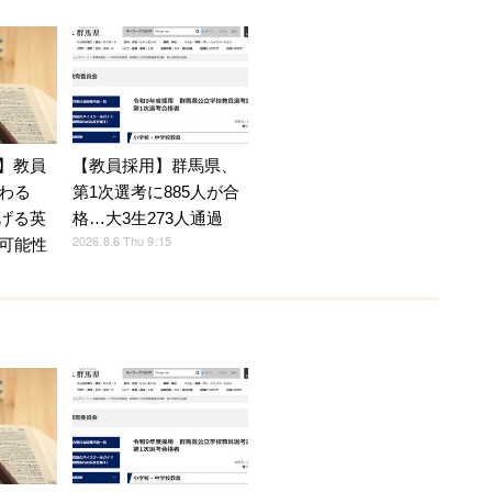
育】教員
【教員採用】群馬県、
わる
第1次選考に885人が合
広げる英
格…大3生273人通過
2026.8.6 Thu 9:15
可能性