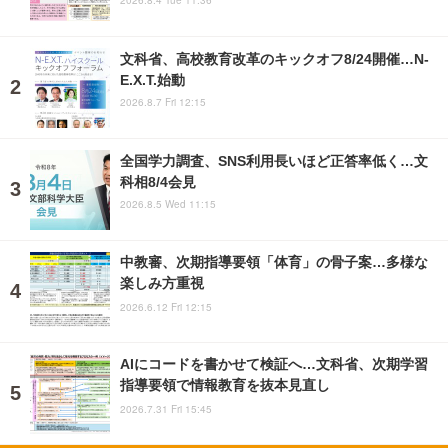
文科省、高校教育改革のキックオフ8/24開催…N-
E.X.T.始動
2026.8.7 Fri 12:15
全国学力調査、SNS利用長いほど正答率低く…文
科相8/4会見
2026.8.5 Wed 11:15
中教審、次期指導要領「体育」の骨子案…多様な
楽しみ方重視
2026.6.12 Fri 12:15
AIにコードを書かせて検証へ…文科省、次期学習
指導要領で情報教育を抜本見直し
2026.7.31 Fri 15:45