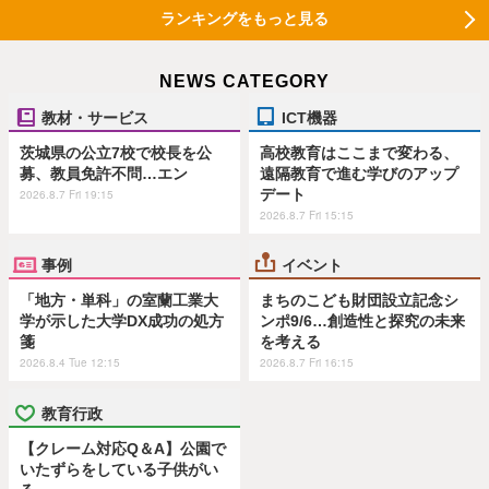
ランキングをもっと見る
NEWS CATEGORY
教材・サービス
ICT機器
茨城県の公立7校で校長を公
高校教育はここまで変わる、
募、教員免許不問…エン
遠隔教育で進む学びのアップ
デート
2026.8.7 Fri 19:15
2026.8.7 Fri 15:15
事例
イベント
「地方・単科」の室蘭工業大
まちのこども財団設立記念シ
学が示した大学DX成功の処方
ンポ9/6…創造性と探究の未来
箋
を考える
2026.8.4 Tue 12:15
2026.8.7 Fri 16:15
教育行政
【クレーム対応Q＆A】公園で
いたずらをしている子供がい