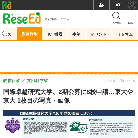
教育業界ニュース
menu
search
教育行政
ービス
ICT機器
事例
イベント
リセマム
教育行政
文部科学省
2025.5.20 Tue 17:45
国際卓越研究大学、2期公募に8校申請…東大や
京大 1枚目の写真・画像