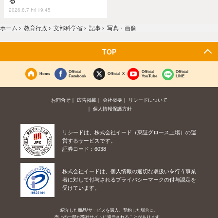
る
2026.8.7 Fri 19:45
ホーム
›
教育行政
›
文部科学省
›
記事
›
写真・画像
TOP
Official
Official
Official
Home
Official X
Facebook
YouTube
LINE
お問合せ
広告掲載
会社概要
リシードについて
個人情報保護方針
リシードは、株式会社イード（東証グロース上場）の運
営するサービスです。
証券コード：6038
株式会社イードは、個人情報の適切な取扱いを行う事業
者に対して付与されるプライバシーマークの付与認定を
受けています。
紹介した商品/サービスを購入、契約した場合に、
売上の一部が弊社サイトに還元されることがあります。