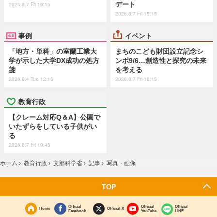
デート
2026.8.7 Fri 19:15
2026.8.7 Fri 15:15
事例
イベント
「地方・単科」の室蘭工業大
まちのこども財団設立記念シ
学が示した大学DX成功の処方
ンポ9/6…創造性と探究の未来
箋
を考える
2026.8.4 Tue 12:15
2026.8.7 Fri 16:15
教育行政
【クレーム対応Q＆A】公園で
いたずらをしている子供がい
る
2026.8.7 Fri 19:45
ホーム
›
教育行政
›
文部科学省
›
記事
›
写真・画像
TOP
Official
Official
Official
Home
Official X
Facebook
YouTube
LINE