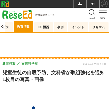
教育業界ニュース
menu
search
教育行政
ービス
ICT機器
事例
イベント
リセマム
教育行政
文部科学省
2025.3.5 Wed 14:45
児童生徒の自殺予防、文科省が取組強化を通知
1枚目の写真・画像