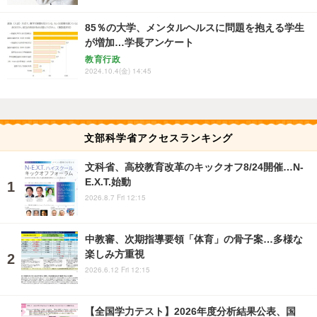
85％の大学、メンタルヘルスに問題を抱える学生
が増加…学長アンケート
教育行政
2024.10.4(金) 14:45
文部科学省アクセスランキング
文科省、高校教育改革のキックオフ8/24開催…N-
E.X.T.始動
2026.8.7 Fri 12:15
中教審、次期指導要領「体育」の骨子案…多様な
楽しみ方重視
2026.6.12 Fri 12:15
【全国学力テスト】2026年度分析結果公表、国