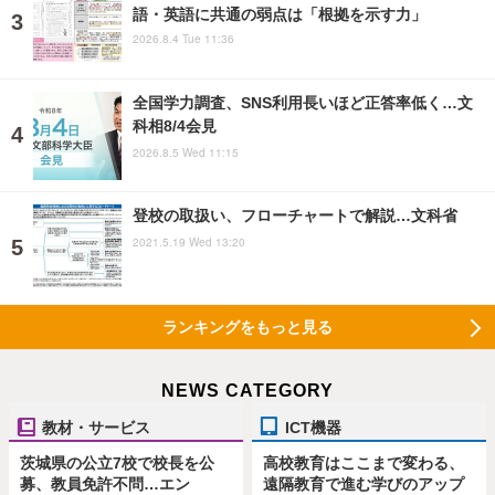
語・英語に共通の弱点は「根拠を示す力」
2026.8.4 Tue 11:36
全国学力調査、SNS利用長いほど正答率低く…文
科相8/4会見
2026.8.5 Wed 11:15
登校の取扱い、フローチャートで解説…文科省
2021.5.19 Wed 13:20
ランキングをもっと見る
NEWS CATEGORY
教材・サービス
ICT機器
茨城県の公立7校で校長を公
高校教育はここまで変わる、
募、教員免許不問…エン
遠隔教育で進む学びのアップ