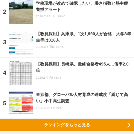
学校現場が改めて確認したい、暑さ指数と熱中症
警戒アラート
2026.7.23 Thu 16:45
【教員採用】兵庫県、1次1,990人が合格…大学3年
生等は316人
2026.8.6 Thu 13:45
【教員採用】長崎県、最終合格者495人…倍率2.0
倍
2026.8.7 Fri 18:45
東京都、グローバル人材育成の達成度「総じて高
い」小中高生調査
2025.5.23 Fri 15:15
ランキングをもっと見る