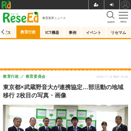
教育業界ニュース
menu
search
教育行政
ービス
ICT機器
事例
イベント
リセマム
教育行政
教育委員会
2024.11.13 Wed 16:45
東京都×武蔵野音大が連携協定…部活動の地域
移行 2枚目の写真・画像