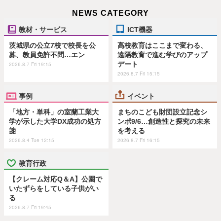
NEWS CATEGORY
教材・サービス
ICT機器
茨城県の公立7校で校長を公
高校教育はここまで変わる、
募、教員免許不問…エン
遠隔教育で進む学びのアップ
デート
2026.8.7 Fri 19:15
2026.8.7 Fri 15:15
事例
イベント
「地方・単科」の室蘭工業大
まちのこども財団設立記念シ
学が示した大学DX成功の処方
ンポ9/6…創造性と探究の未来
箋
を考える
2026.8.4 Tue 12:15
2026.8.7 Fri 16:15
教育行政
【クレーム対応Q＆A】公園で
いたずらをしている子供がい
る
2026.8.7 Fri 19:45