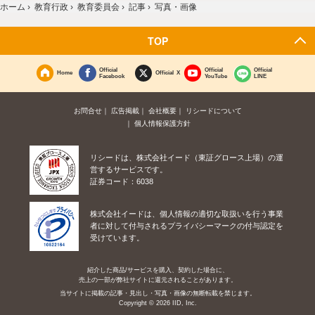
ホーム
›
教育行政
›
教育委員会
›
記事
›
写真・画像
TOP
Official
Official
Official
Home
Official X
Facebook
YouTube
LINE
お問合せ
広告掲載
会社概要
リシードについて
個人情報保護方針
リシードは、株式会社イード（東証グロース上場）の運
営するサービスです。
証券コード：6038
株式会社イードは、個人情報の適切な取扱いを行う事業
者に対して付与されるプライバシーマークの付与認定を
受けています。
紹介した商品/サービスを購入、契約した場合に、
売上の一部が弊社サイトに還元されることがあります。
当サイトに掲載の記事・見出し・写真・画像の無断転載を禁じます。
Copyright © 2026 IID, Inc.