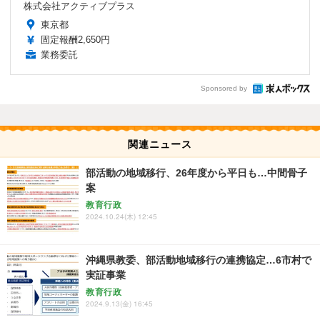
株式会社アクティブプラス
東京都
固定報酬2,650円
業務委託
Sponsored by
関連ニュース
部活動の地域移行、26年度から平日も…中間骨子
案
教育行政
2024.10.24(木) 12:45
沖縄県教委、部活動地域移行の連携協定…6市村で
実証事業
教育行政
2024.9.13(金) 16:45