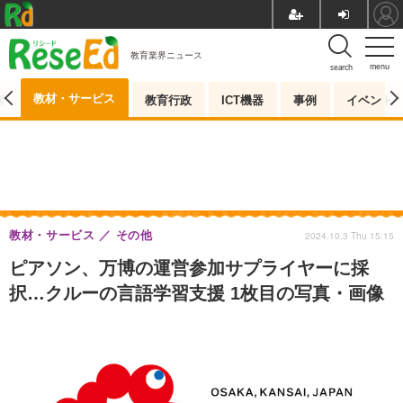
教育業界ニュース
menu
search
教材・サービス
測
教育行政
ICT機器
事例
イベント
教材・サービス
その他
2024.10.3 Thu 15:15
ピアソン、万博の運営参加サプライヤーに採
択…クルーの言語学習支援 1枚目の写真・画像