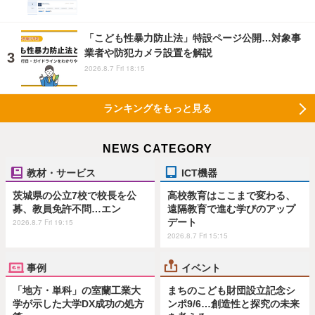
「こども性暴力防止法」特設ページ公開…対象事
業者や防犯カメラ設置を解説
2026.8.7 Fri 18:15
ランキングをもっと見る
NEWS CATEGORY
教材・サービス
ICT機器
茨城県の公立7校で校長を公
高校教育はここまで変わる、
募、教員免許不問…エン
遠隔教育で進む学びのアップ
デート
2026.8.7 Fri 19:15
2026.8.7 Fri 15:15
事例
イベント
「地方・単科」の室蘭工業大
まちのこども財団設立記念シ
学が示した大学DX成功の処方
ンポ9/6…創造性と探究の未来