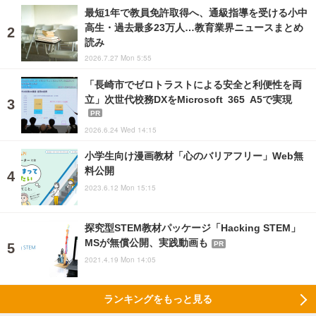
最短1年で教員免許取得へ、通級指導を受ける小中
高生・過去最多23万人…教育業界ニュースまとめ
読み
2026.7.27 Mon 5:55
「長崎市でゼロトラストによる安全と利便性を両
立」次世代校務DXをMicrosoft 365 A5で実現
PR
2026.6.24 Wed 14:15
小学生向け漫画教材「心のバリアフリー」Web無
料公開
2023.6.12 Mon 15:15
探究型STEM教材パッケージ「Hacking STEM」
MSが無償公開、実践動画も
PR
2021.4.19 Mon 14:05
ランキングをもっと見る