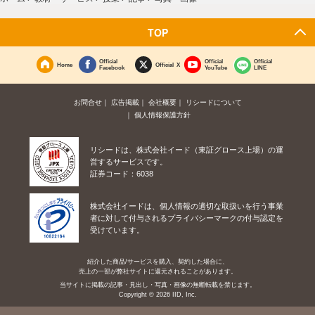
TOP
Official
Official
Official
Home
Official X
Facebook
YouTube
LINE
お問合せ
広告掲載
会社概要
リシードについて
個人情報保護方針
リシードは、株式会社イード（東証グロース上場）の運
営するサービスです。
証券コード：6038
株式会社イードは、個人情報の適切な取扱いを行う事業
者に対して付与されるプライバシーマークの付与認定を
受けています。
紹介した商品/サービスを購入、契約した場合に、
売上の一部が弊社サイトに還元されることがあります。
当サイトに掲載の記事・見出し・写真・画像の無断転載を禁じます。
Copyright © 2026 IID, Inc.