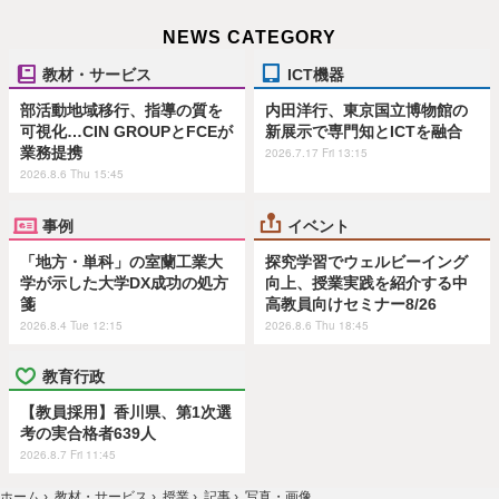
NEWS CATEGORY
教材・サービス
ICT機器
部活動地域移行、指導の質を
内田洋行、東京国立博物館の
可視化…CIN GROUPとFCEが
新展示で専門知とICTを融合
業務提携
2026.7.17 Fri 13:15
2026.8.6 Thu 15:45
事例
イベント
「地方・単科」の室蘭工業大
探究学習でウェルビーイング
学が示した大学DX成功の処方
向上、授業実践を紹介する中
箋
高教員向けセミナー8/26
2026.8.4 Tue 12:15
2026.8.6 Thu 18:45
教育行政
【教員採用】香川県、第1次選
考の実合格者639人
2026.8.7 Fri 11:45
ホーム
›
教材・サービス
›
授業
›
記事
›
写真・画像