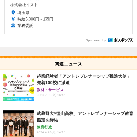
株式会社イスト
埼玉県
時給5,000円～1万円
業務委託
Sponsored by
関連ニュース
起業経験者「アントレプレナーシップ推進大使」
先着100校に派遣
教材・サービス
2024.7.30(火) 16:15
武蔵野大×惺山高校、アントレプレナーシップ教育
協定を締結
教育行政
2024.4.23(火) 14:15