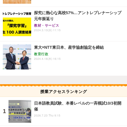
探究に熱心な高校57%…アントレプレナーシップ
元年振返り
教材・サービス
2024.3.13(水) 11:15
東大×NTT東日本、産学協創協定を締結
教育行政
2024.4.18(木) 16:15
授業アクセスランキング
日本語教員試験、本番レベルの一斉模試10/3初開
催
2026.7.23 Thu 9:15