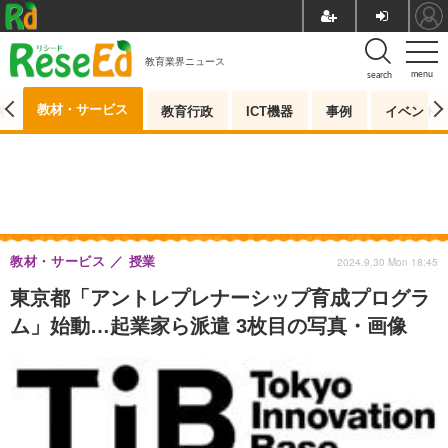
教育業界ニュース
menu
search
教材・サービス
測
教育行政
ICT機器
事例
イベント
教材・サービス
授業
2024.9.30 Mon 18:45
東京都「アントレプレナーシップ育成プログラ
ム」始動…起業家ら派遣 3枚目の写真・画像