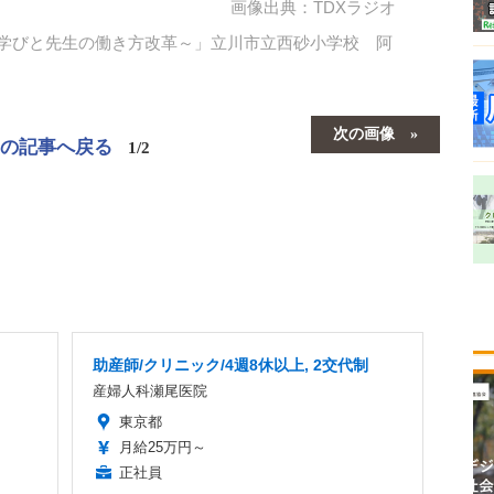
画像出典：TDXラジオ
t］～新しい学びと先生の働き方改革～」立川市立西砂小学校 阿
次の画像
この記事へ戻る
1/2
助産師/クリニック/4週8休以上, 2交代制
産婦人科瀬尾医院
東京都
月給25万円～
正社員