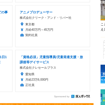
どの事
アニメプロデューサー
株式会社クリーク・アンド・リバー社
こ
東京都
え
月給40万円～45万円
契約社員
1日1
「資格必須」児童指導員/児童発達支援・放
迎
課後等デイサービス
株式会社クレセールプラス
愛知県
月給23万6,000円
正社員
Sponsored by