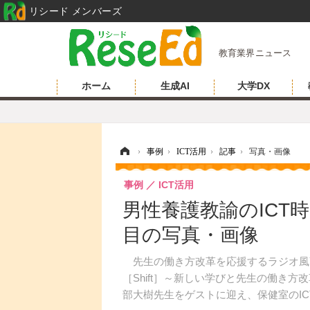
リシード メンバーズ
教育業界ニュース
ホーム
生成AI
大学DX
ホーム
›
事例
›
ICT活用
›
記事
›
写真・画像
事例
ICT活用
男性養護教諭のICT時短術
目の写真・画像
先生の働き方改革を応援するラジオ風YouTu
［Shift］～新しい学びと先生の働き
部大樹先生をゲストに迎え、保健室のI