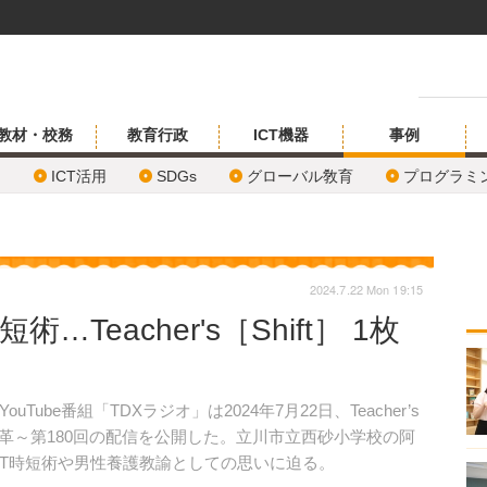
教材・校務
教育行政
ICT機器
事例
ICT活用
SDGs
グローバル敎育
プログラミ
2024.7.22 Mon 19:15
…Teacher's［Shift］ 1枚
be番組「TDXラジオ」は2024年7月22日、Teacher’s
方改革～第180回の配信を公開した。立川市立西砂小学校の阿
CT時短術や男性養護教諭としての思いに迫る。