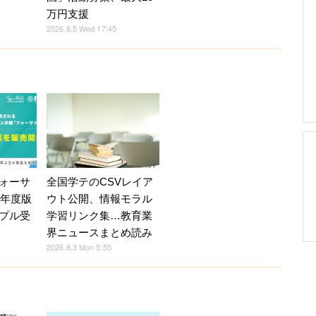
万円支援
2026.8.5 Wed 17:45
ォーサ
全国学テのCSVレイア
7年度版
ウト公開、情報モラル
プル受
学習リンク集…教育業
界ニュースまとめ読み
2026.8.3 Mon 5:55