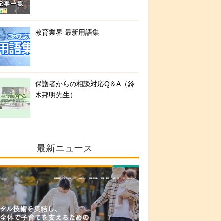
教育業界 最新用語集
保護者からの相談対応Q＆A（鈴
木邦明先生）
最新ニュース