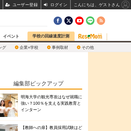
ユーザー登録
ログイン
こんにちは、ゲストさん
学校の回線速度計測
イベント
ング
企業×学校
事例取材
その他
編集部ピックアップ
明海大学の観光専攻はなぜ就職に
強い？100％を支える実践教育と
インターン
【教師への扉】教員採用試験はど