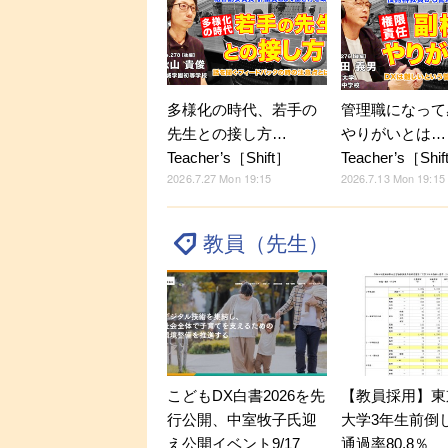
多様化の時代、若手の
管理職になって
先生との接し方…
やりがいとは…
Teacher’s［Shift］
Teacher’s［Shi
2026.7.27 Mon 19:15
2026.7.13 Mon 19:15
教員（先生）
こどもDX白書2026を先
【教員採用】東
行公開、中室牧子氏迎
大学3年生前倒
え公開イベント9/17
通過率80.8％