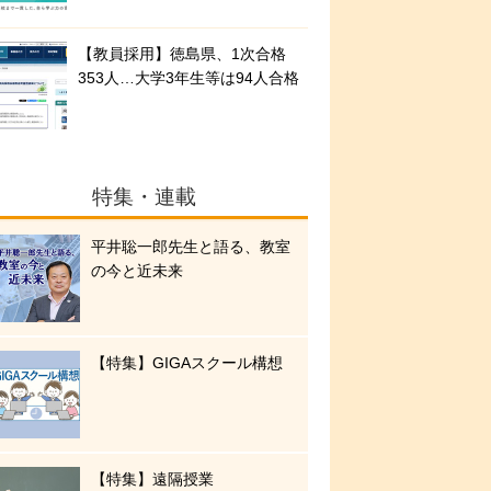
【教員採用】徳島県、1次合格
353人…大学3年生等は94人合格
特集・連載
平井聡一郎先生と語る、教室
の今と近未来
【特集】GIGAスクール構想
【特集】遠隔授業