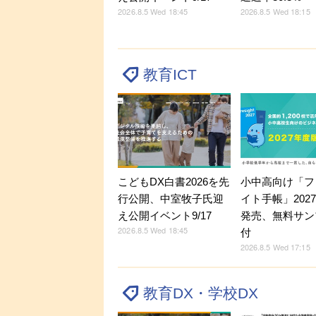
2026.8.5 Wed 18:45
2026.8.5 Wed 18:15
教育ICT
こどもDX白書2026を先
小中高向け「フ
行公開、中室牧子氏迎
イト手帳」202
え公開イベント9/17
発売、無料サン
2026.8.5 Wed 18:45
付
2026.8.5 Wed 17:15
教育DX・学校DX