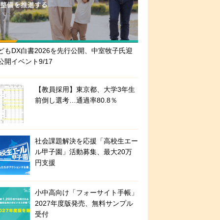
どもDX白書2026を先行公開、中室牧子氏迎
公開イベント9/17
【教員採用】東京都、大学3年生
前倒し選考…通過率80.8％
社会課題解決を応援「高校生エー
ル甲子園」活動募集、最大20万
円支援
小中高向け「フォーサイト手帳」
2027年度版発売、無料サンプル
受付