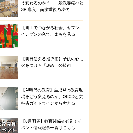
う変わるのか？ 一般教養縮小と
SPI導入、面接重視の時代
【図工でつながる社会】セブン‐
イレブンの色で、まちを見る
【明日使える指導術】子供の心に
火をつける「褒め」の技術
【AI時代の教育】生成AIは教育現
場をどう変えるのか、OECDと文
科省ガイドラインから考える
【8月開催】教育関係者必見！イ
ベント情報記事一覧はこちら