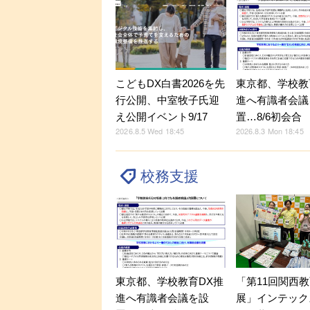
こどもDX白書2026を先
東京都、学校教
行公開、中室牧子氏迎
進へ有識者会議
え公開イベント9/17
置…8/6初会合
2026.8.5 Wed 18:45
2026.8.3 Mon 18:45
校務支援
東京都、学校教育DX推
「第11回関西教
進へ有識者会議を設
展」インテック