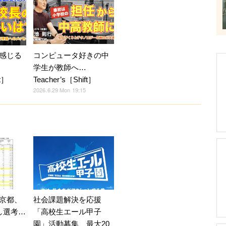
感じる
コンピュータ好きの中
学生が教師へ…
ft］
Teacher’s［Shift］
2026.6.29 Mon 19:15
京都、
社会課題解決を応援
し選考…
「高校生エール甲子
園」活動募集、最大20