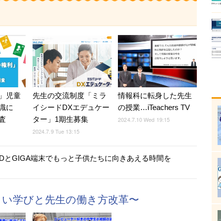
」児童
先生の交流制度「ミラ
情報科に転身した先生
識に
イシードDXエデュケー
の授業…iTeachers TV
査
ター」1期生募集
2024.7.10 Wed 19:15
2024.7.9 Tue 13:15
A5とAVDとGIGA端末でもっと子供たちに向きあえる時間を
t］〜新しい学びと先生の働き方改革〜