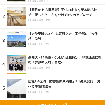
2026.8.5 Wed 9:45
【明日使える指導術】子供の未来を守る叱る技
術、優しさと甘さを分ける5つのアプローチ
2026.8.5 Wed 14:15
【大学受験2027】滋賀県立大、工学部に「女子
枠」新設
2026.8.4 Tue 16:45
高知大・須崎市・CoIUが連携協定、地域課題に挑
む「共創型人材」育成へ
2026.8.5 Wed 14:45
総額1.4億円「図書館振興助成」9/1募集開始…調
べる学習推進も
2026.8.4 Tue 16:15
ランキングをもっと見る