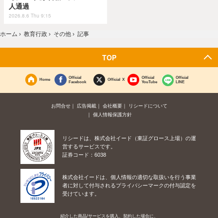
人通過
2026.8.6 Thu 9:15
ホーム
›
教育行政
›
その他
›
記事
TOP
Official
Official
Official
Home
Official X
Facebook
YouTube
LINE
お問合せ
広告掲載
会社概要
リシードについて
個人情報保護方針
リシードは、株式会社イード（東証グロース上場）の運
営するサービスです。
証券コード：6038
株式会社イードは、個人情報の適切な取扱いを行う事業
者に対して付与されるプライバシーマークの付与認定を
受けています。
紹介した商品/サービスを購入、契約した場合に、