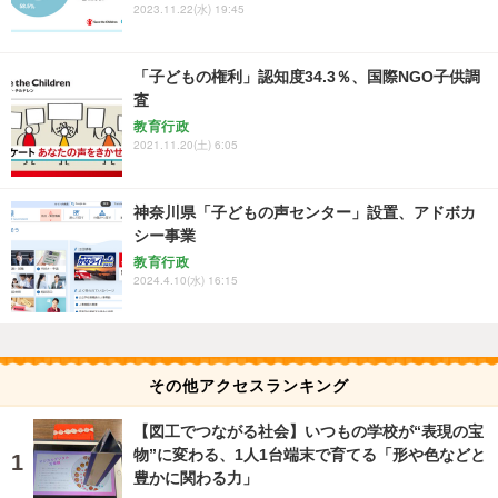
2023.11.22(水) 19:45
「子どもの権利」認知度34.3％、国際NGO子供調
査
教育行政
2021.11.20(土) 6:05
神奈川県「子どもの声センター」設置、アドボカ
シー事業
教育行政
2024.4.10(水) 16:15
その他アクセスランキング
【図工でつながる社会】いつもの学校が“表現の宝
物”に変わる、1人1台端末で育てる「形や色などと
豊かに関わる力」