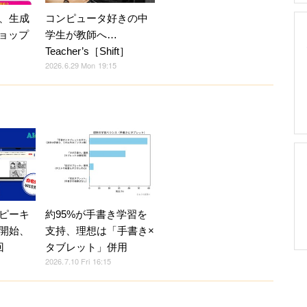
、生成
コンピュータ好きの中
ショップ
学生が教師へ…
Teacher’s［Shift］
2026.6.29 Mon 19:15
ピーキ
約95%が手書き学習を
開始、
支持、理想は「手書き×
回
タブレット」併用
2026.7.10 Fri 16:15