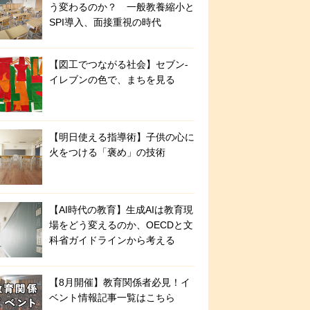
う変わるのか？ 一般教養縮小と
SPI導入、面接重視の時代
【図工でつながる社会】セブン‐
イレブンの色で、まちを見る
【明日使える指導術】子供の心に
火をつける「褒め」の技術
【AI時代の教育】生成AIは教育現
場をどう変えるのか、OECDと文
科省ガイドラインから考える
【8月開催】教育関係者必見！イ
ベント情報記事一覧はこちら