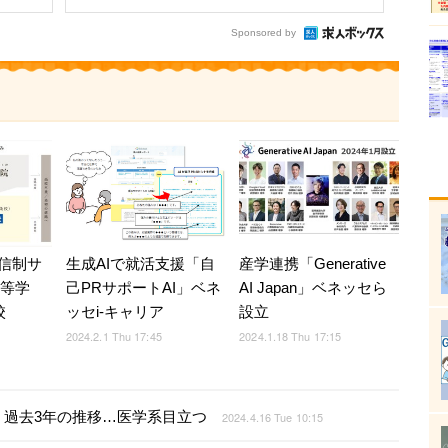
Sponsored by
信制サ
生成AIで就活支援「自
産学連携「Generative
高等学
己PRサポートAI」ベネ
AI Japan」ベネッセら
校
ッセi-キャリア
設立
2024.2.1 Thu 17:45
2024.1.18 Thu 17:15
、過去3年の推移…医学系目立つ
2024.4.16 Tue 10:15