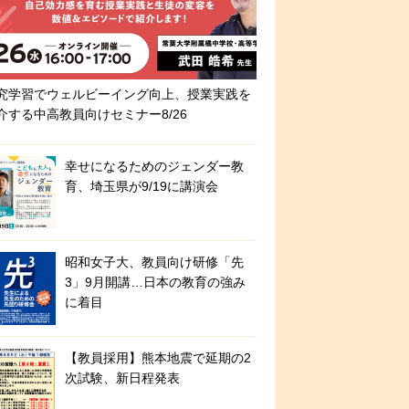
究学習でウェルビーイング向上、授業実践を
介する中高教員向けセミナー8/26
幸せになるためのジェンダー教
育、埼玉県が9/19に講演会
昭和女子大、教員向け研修「先
3」9月開講…日本の教育の強み
に着目
【教員採用】熊本地震で延期の2
次試験、新日程発表