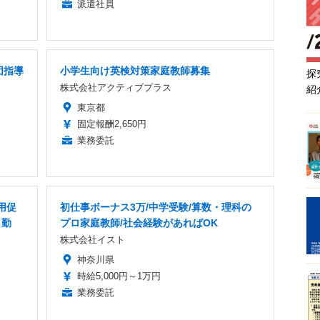
派遣社員
団指導
小学生向け英検対策家庭教師募集
探
株式会社アクティブプラス
紹
東京都
固定報酬2,650円
業務委託
用促
初仕事ボーナス3万/中学受験/算数・理科の
日勤
プロ家庭教師/社会経験があればOK
株式会社イスト
神奈川県
時給5,000円～1万円
業務委託