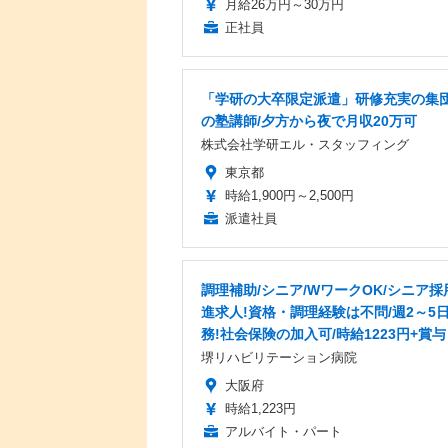
月給26万円～30万円
正社員
「学研の大卒限定派遣」研修充実の集
の塾講師/夕方から夜で月収20万可
株式会社学研エル・スタッフィング
東京都
時給1,900円～2,500円
派遣社員
調理補助/シニア/WワークOK/シニア採
進求人!資格・調理経験は不問/週2～5
務!社会保険の加入可/時給1223円+賞与
堺リハビリテーション病院
大阪府
時給1,223円
アルバイト・パート