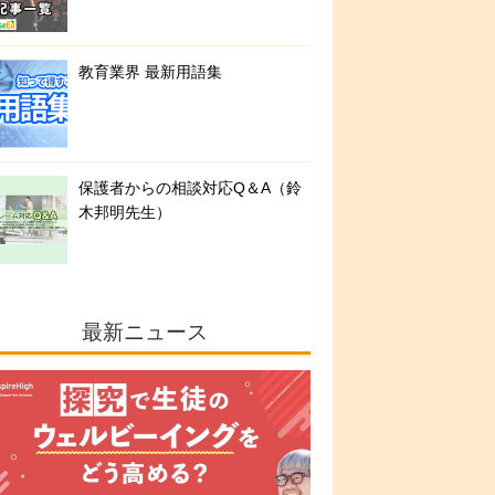
教育業界 最新用語集
保護者からの相談対応Q＆A（鈴
木邦明先生）
最新ニュース