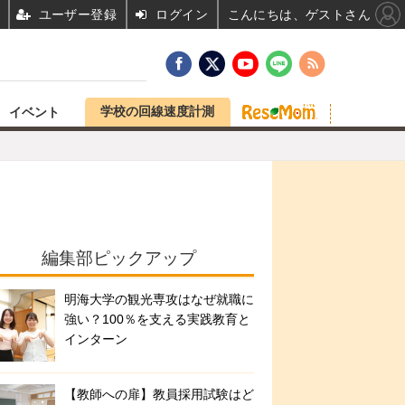
ユーザー登録
ログイン
こんにちは、ゲストさん
学校の回線速度計測
イベント
編集部ピックアップ
明海大学の観光専攻はなぜ就職に
強い？100％を支える実践教育と
インターン
【教師への扉】教員採用試験はど