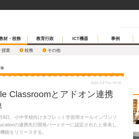
教材・校務
教育行政
ICT機器
事例
授業
校務
その他
画像
2024.5.9 Thu 15:15
e Classroomとアドオン連携
像
5月8日、小中学校向けタブレット学習用オールインワンソ
 Educationの連携先行開発パートナーに認定されたと発表し
携機能をリリースする。