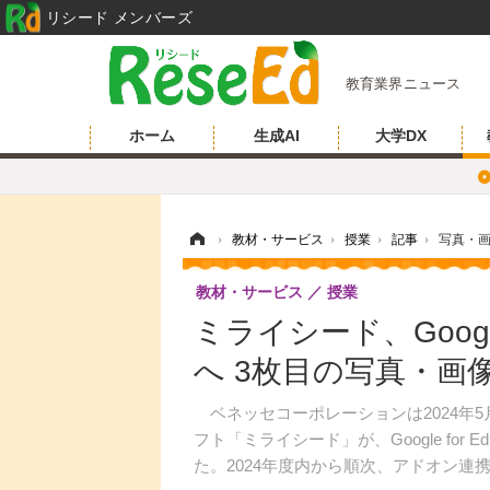
リシード メンバーズ
教育業界ニュース
ホーム
生成AI
大学DX
ホーム
›
教材・サービス
›
授業
›
記事
›
写真・
教材・サービス
授業
ミライシード、Googl
へ 3枚目の写真・画
ベネッセコーポレーションは2024年
フト「ミライシード」が、Google for
た。2024年度内から順次、アドオン連