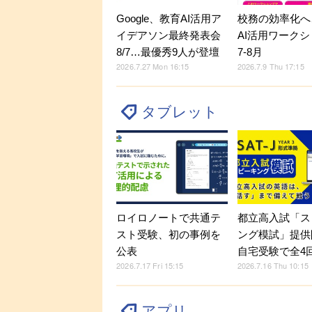
Google、教育AI活用ア
校務の効率化へ
イデアソン最終発表会
AI活用ワーク
8/7…最優秀9人が登壇
7-8月
2026.7.27 Mon 16:15
2026.7.9 Thu 17:15
タブレット
ロイロノートで共通テ
都立高入試「ス
スト受験、初の事例を
ング模試」提供
公表
自宅受験で全4
2026.7.17 Fri 15:15
2026.7.16 Thu 10:15
アプリ