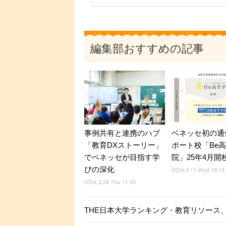
編集部おすすめの記事
事例共有と連携のハブ
ベネッセ初の通
「教育DXストーリー」
ポート校「Be
でベネッセが目指す学
院」25年4月開
びの深化
2024.4.17 Wed 18:15
2024.3.28 Thu 11:45
THE日本大学ランキング・教育リソース