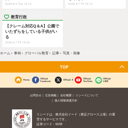
2026.8.4 Tue 12:15
2026.8.7 Fri 16:15
教育行政
【クレーム対応Q＆A】公園で
いたずらをしている子供がい
る
2026.8.7 Fri 19:45
ホーム
›
事例
›
グローバル敎育
›
記事
›
写真・画像
TOP
Official
Official
Official
Home
Official X
Facebook
YouTube
LINE
お問合せ
広告掲載
会社概要
リシードについて
個人情報保護方針
リシードは、株式会社イード（東証グロース上場）の運
営するサービスです。
証券コード：6038