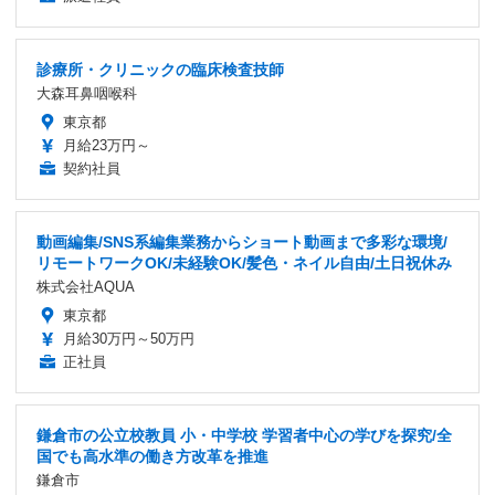
診療所・クリニックの臨床検査技師
大森耳鼻咽喉科
東京都
月給23万円～
契約社員
動画編集/SNS系編集業務からショート動画まで多彩な環境/
リモートワークOK/未経験OK/髪色・ネイル自由/土日祝休み
株式会社AQUA
東京都
月給30万円～50万円
正社員
鎌倉市の公立校教員 小・中学校 学習者中心の学びを探究/全
国でも高水準の働き方改革を推進
鎌倉市