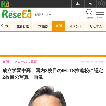
教育業界ニュース
menu
search
事例
ービス
教育行政
ICT機器
イベント
リセマム
事例
グローバル敎育
2023.12.22 Fri 12:15
成立学園中高、国内2校目のIELTS推進校に認定
2枚目の写真・画像