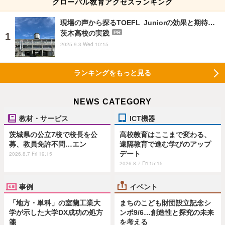
グローバル敎育アクセスランキング
現場の声から探るTOEFL Juniorの効果と期待…
茨木高校の実践
PR
2025.9.3 Wed 10:15
ランキングをもっと見る
NEWS CATEGORY
教材・サービス
ICT機器
茨城県の公立7校で校長を公
高校教育はここまで変わる、
募、教員免許不問…エン
遠隔教育で進む学びのアップ
デート
2026.8.7 Fri 19:15
2026.8.7 Fri 15:15
事例
イベント
「地方・単科」の室蘭工業大
まちのこども財団設立記念シ
学が示した大学DX成功の処方
ンポ9/6…創造性と探究の未来
箋
を考える