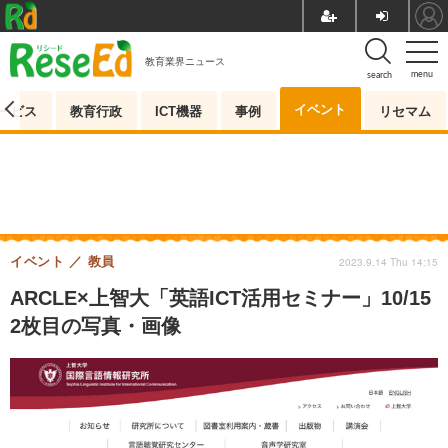
教育業界ニュース
menu
search
イベント
ービス
教育行政
ICT機器
事例
リセマム
イベント
教員
2023.9.14 Thu 14:15
ARCLE×上智大「英語ICT活用セミナー」10/15
2枚目の写真・画像