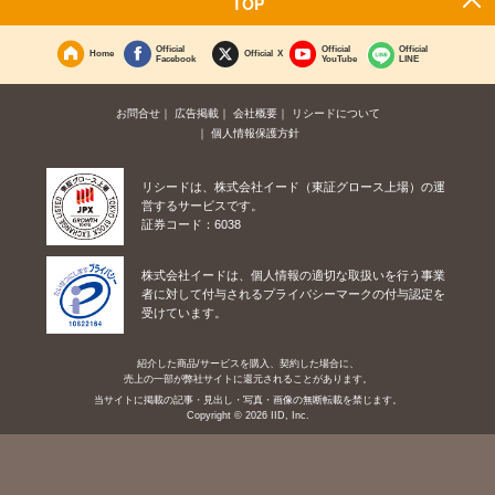
TOP
Official
Official
Official
Home
Official X
Facebook
YouTube
LINE
お問合せ
広告掲載
会社概要
リシードについて
個人情報保護方針
リシードは、株式会社イード（東証グロース上場）の運
営するサービスです。
証券コード：6038
株式会社イードは、個人情報の適切な取扱いを行う事業
者に対して付与されるプライバシーマークの付与認定を
受けています。
紹介した商品/サービスを購入、契約した場合に、
売上の一部が弊社サイトに還元されることがあります。
当サイトに掲載の記事・見出し・写真・画像の無断転載を禁じます。
Copyright © 2026 IID, Inc.