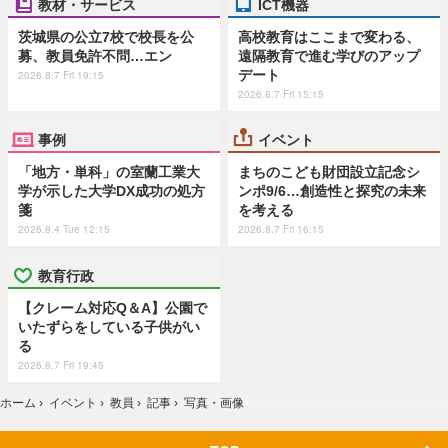
教材・サービス
ICT機器
茨城県の公立7校で校長を公
高校教育はここまで変わる、
募、教員免許不問…エン
遠隔教育で進む学びのアップ
デート
2026.8.7 Fri 19:15
2026.8.7 Fri 15:15
事例
イベント
「地方・単科」の室蘭工業大
まちのこども財団設立記念シ
学が示した大学DX成功の処方
ンポ9/6…創造性と探究の未来
箋
を考える
2026.8.4 Tue 12:15
2026.8.7 Fri 16:15
教育行政
【クレーム対応Q＆A】公園で
いたずらをしている子供がい
る
2026.8.7 Fri 19:45
ホーム
›
イベント
›
教員
›
記事
›
写真・画像