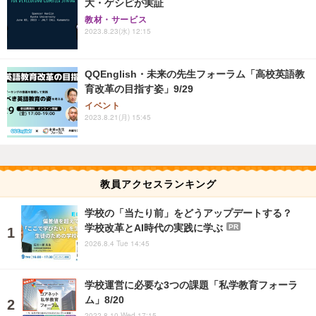
大・ゲシピが実証
教材・サービス
2023.8.23(水) 12:15
QQEnglish・未来の先生フォーラム「高校英語教
育改革の目指す姿」9/29
イベント
2023.8.21(月) 15:45
教員アクセスランキング
学校の「当たり前」をどうアップデートする？
学校改革とAI時代の実践に学ぶ
PR
2026.8.4 Tue 14:45
学校運営に必要な3つの課題「私学教育フォーラ
ム」8/20
2022.8.10 Wed 17:15