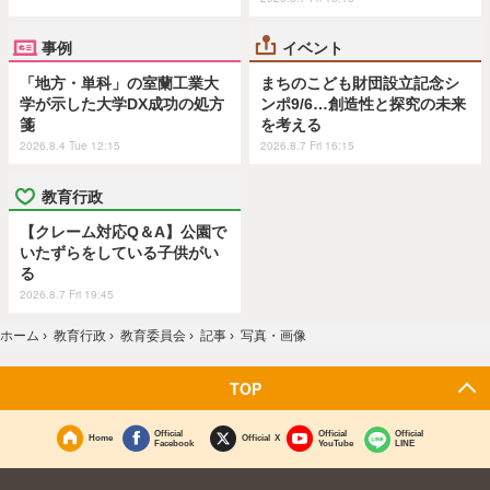
事例
イベント
「地方・単科」の室蘭工業大
まちのこども財団設立記念シ
学が示した大学DX成功の処方
ンポ9/6…創造性と探究の未来
箋
を考える
2026.8.4 Tue 12:15
2026.8.7 Fri 16:15
教育行政
【クレーム対応Q＆A】公園で
いたずらをしている子供がい
る
2026.8.7 Fri 19:45
ホーム
›
教育行政
›
教育委員会
›
記事
›
写真・画像
TOP
Official
Official
Official
Home
Official X
Facebook
YouTube
LINE