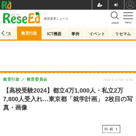
教育業界ニュース
menu
search
教育行政
ービス
ICT機器
事例
イベント
リセマム
教育行政
教育委員会
2023.9.12 Tue 12:45
【高校受験2024】都立4万1,000人・私立2万
7,800人受入れ…東京都「就学計画」 2枚目の写
真・画像