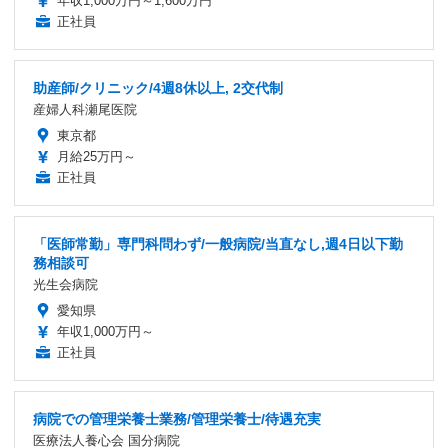
年収1,000万円～1,600万円
正社員
助産師/クリニック/4週8休以上, 2交代制
産婦人科瀬尾医院
東京都
月給25万円～
正社員
「医師常勤」専門科問わず/一般病院/当直なし,週4日以下勤
務相談可
光生会病院
愛知県
年収1,000万円～
正社員
病院での管理栄養士業務/管理栄養士/待遇充実
医療法人養心会 国分病院