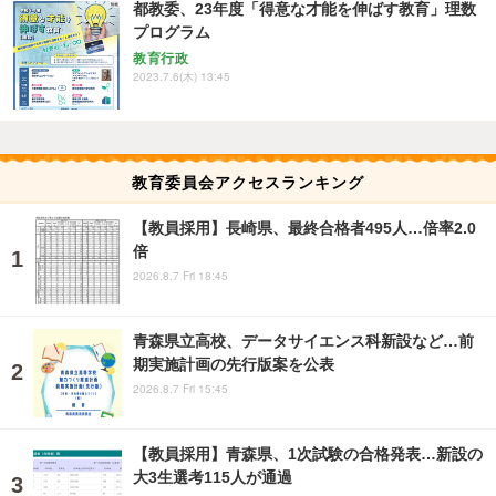
都教委、23年度「得意な才能を伸ばす教育」理数
プログラム
教育行政
2023.7.6(木) 13:45
教育委員会アクセスランキング
【教員採用】長崎県、最終合格者495人…倍率2.0
倍
2026.8.7 Fri 18:45
青森県立高校、データサイエンス科新設など…前
期実施計画の先行版案を公表
2026.8.7 Fri 15:45
【教員採用】青森県、1次試験の合格発表…新設の
大3生選考115人が通過