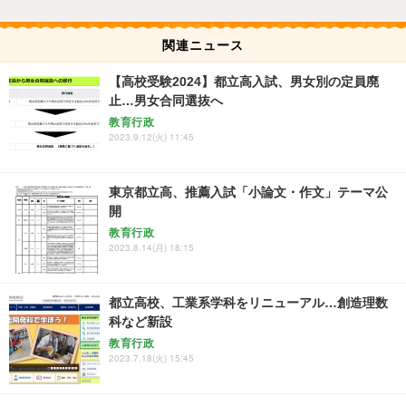
関連ニュース
【高校受験2024】都立高入試、男女別の定員廃
止…男女合同選抜へ
教育行政
2023.9.12(火) 11:45
東京都立高、推薦入試「小論文・作文」テーマ公
開
教育行政
2023.8.14(月) 18:15
都立高校、工業系学科をリニューアル…創造理数
科など新設
教育行政
2023.7.18(火) 15:45