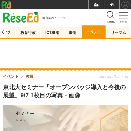
教育業界ニュース
menu
search
イベント
ービス
教育行政
ICT機器
事例
リセマム
イベント
教員
2023.8.29 Tue 14:15
東北大セミナー「オープンバッジ導入と今後の
展望」9/7 1枚目の写真・画像