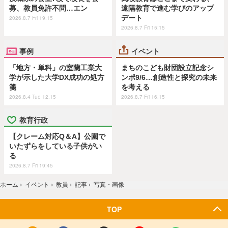
募、教員免許不問…エン
遠隔教育で進む学びのアップ
デート
2026.8.7 Fri 19:15
2026.8.7 Fri 15:15
事例
イベント
「地方・単科」の室蘭工業大
まちのこども財団設立記念シ
学が示した大学DX成功の処方
ンポ9/6…創造性と探究の未来
箋
を考える
2026.8.4 Tue 12:15
2026.8.7 Fri 16:15
教育行政
【クレーム対応Q＆A】公園で
いたずらをしている子供がい
る
2026.8.7 Fri 19:45
ホーム
›
イベント
›
教員
›
記事
›
写真・画像
TOP