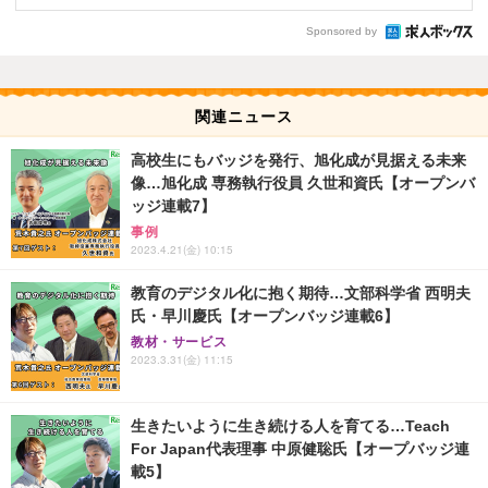
Sponsored by
関連ニュース
高校生にもバッジを発行、旭化成が見据える未来
像…旭化成 専務執行役員 久世和資氏【オープンバ
ッジ連載7】
事例
2023.4.21(金) 10:15
教育のデジタル化に抱く期待…文部科学省 西明夫
氏・早川慶氏【オープンバッジ連載6】
教材・サービス
2023.3.31(金) 11:15
生きたいように生き続ける人を育てる…Teach
For Japan代表理事 中原健聡氏【オープバッジ連
載5】