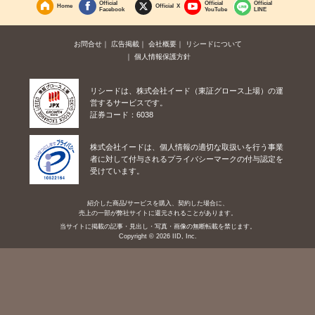
Official
Official
Official
Home
Official X
Facebook
YouTube
LINE
お問合せ
広告掲載
会社概要
リシードについて
個人情報保護方針
リシードは、株式会社イード（東証グロース上場）の運
営するサービスです。
証券コード：6038
株式会社イードは、個人情報の適切な取扱いを行う事業
者に対して付与されるプライバシーマークの付与認定を
受けています。
紹介した商品/サービスを購入、契約した場合に、
売上の一部が弊社サイトに還元されることがあります。
当サイトに掲載の記事・見出し・写真・画像の無断転載を禁じます。
Copyright © 2026 IID, Inc.