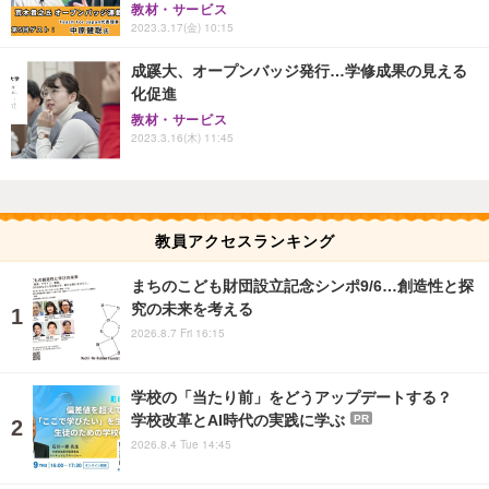
教材・サービス
2023.3.17(金) 10:15
成蹊大、オープンバッジ発行…学修成果の見える
化促進
教材・サービス
2023.3.16(木) 11:45
教員アクセスランキング
まちのこども財団設立記念シンポ9/6…創造性と探
究の未来を考える
2026.8.7 Fri 16:15
学校の「当たり前」をどうアップデートする？
学校改革とAI時代の実践に学ぶ
PR
2026.8.4 Tue 14:45