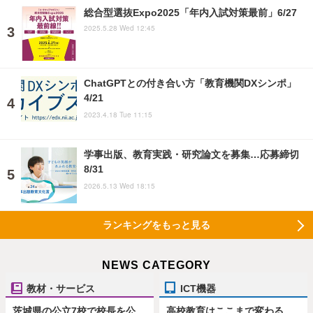
総合型選抜Expo2025「年内入試対策最前」6/27
2025.5.28 Wed 12:45
ChatGPTとの付き合い方「教育機関DXシンポ」
4/21
2023.4.18 Tue 11:15
学事出版、教育実践・研究論文を募集…応募締切
8/31
2026.5.13 Wed 18:15
ランキングをもっと見る
NEWS CATEGORY
教材・サービス
ICT機器
茨城県の公立7校で校長を公
高校教育はここまで変わる、