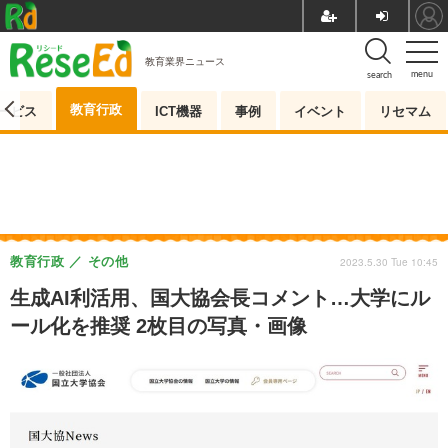
教育業界ニュース
menu
search
教育行政
ービス
ICT機器
事例
イベント
リセマム
教育行政
その他
2023.5.30 Tue 10:45
生成AI利活用、国大協会長コメント…大学にル
ール化を推奨 2枚目の写真・画像