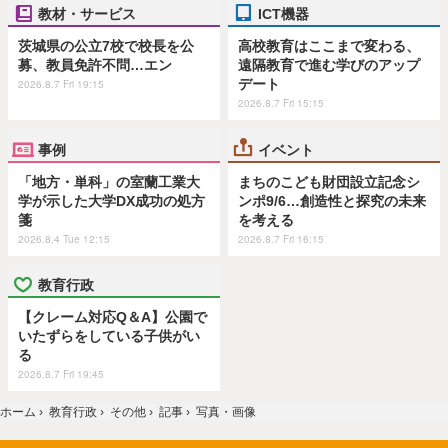
教材・サービス
ICT機器
茨城県の公立7校で校長を公
高校教育はここまで変わる、
募、教員免許不問…エン
遠隔教育で進む学びのアップ
デート
2026.8.7 Fri 19:15
2026.8.7 Fri 15:15
事例
イベント
「地方・単科」の室蘭工業大
まちのこども財団設立記念シ
学が示した大学DX成功の処方
ンポ9/6…創造性と探究の未来
箋
を考える
2026.8.4 Tue 12:15
2026.8.7 Fri 16:15
教育行政
【クレーム対応Q＆A】公園で
いたずらをしている子供がい
る
2026.8.7 Fri 19:45
ホーム
›
教育行政
›
その他
›
記事
›
写真・画像