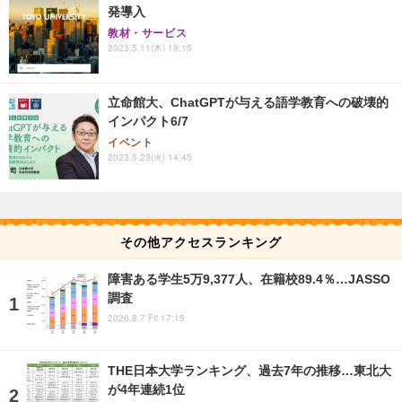
発導入
教材・サービス
2023.5.11(木) 18:15
立命館大、ChatGPTが与える語学教育への破壊的
インパクト6/7
イベント
2023.5.23(火) 14:45
その他アクセスランキング
障害ある学生5万9,377人、在籍校89.4％…JASSO
調査
2026.8.7 Fri 17:15
THE日本大学ランキング、過去7年の推移…東北大
が4年連続1位