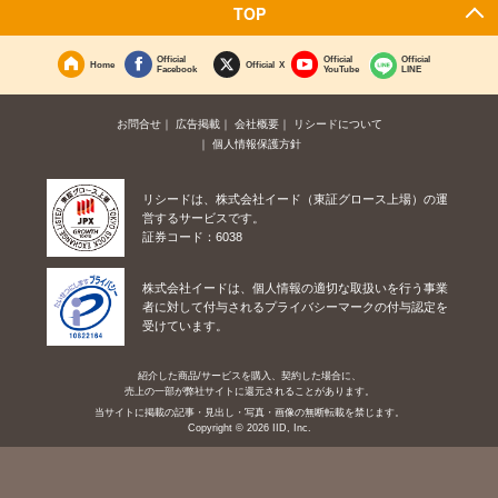
TOP
Official
Official
Official
Home
Official X
Facebook
YouTube
LINE
お問合せ
広告掲載
会社概要
リシードについて
個人情報保護方針
リシードは、株式会社イード（東証グロース上場）の運
営するサービスです。
証券コード：6038
株式会社イードは、個人情報の適切な取扱いを行う事業
者に対して付与されるプライバシーマークの付与認定を
受けています。
紹介した商品/サービスを購入、契約した場合に、
売上の一部が弊社サイトに還元されることがあります。
当サイトに掲載の記事・見出し・写真・画像の無断転載を禁じます。
Copyright © 2026 IID, Inc.