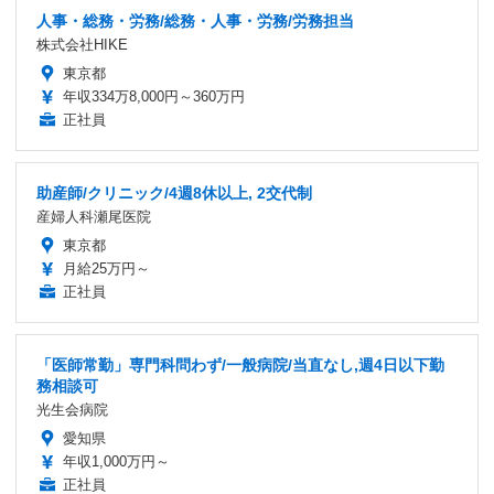
人事・総務・労務/総務・人事・労務/労務担当
株式会社HIKE
東京都
年収334万8,000円～360万円
正社員
助産師/クリニック/4週8休以上, 2交代制
産婦人科瀬尾医院
東京都
月給25万円～
正社員
「医師常勤」専門科問わず/一般病院/当直なし,週4日以下勤
務相談可
光生会病院
愛知県
年収1,000万円～
正社員