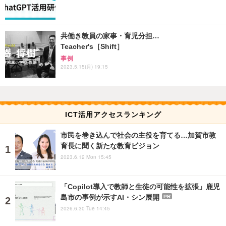
共働き教員の家事・育児分担…
Teacher's［Shift］
事例
2023.5.15(月) 19:15
ICT活用アクセスランキング
市民を巻き込んで社会の主役を育てる…加賀市教
育長に聞く新たな教育ビジョン
2023.6.12 Mon 15:45
「Copilot導入で教師と生徒の可能性を拡張」鹿児
島市の事例が示すAI・シン展開
PR
2026.6.30 Tue 14:45