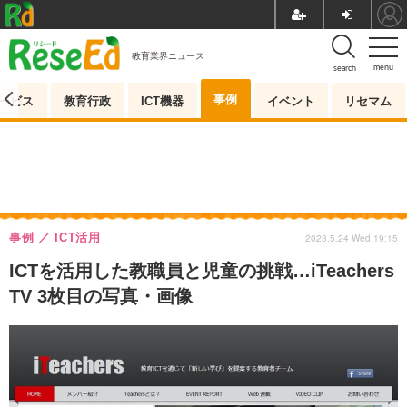
教育業界ニュース
menu
search
事例
ービス
教育行政
ICT機器
イベント
リセマム
事例
ICT活用
2023.5.24 Wed 19:15
ICTを活用した教職員と児童の挑戦…iTeachers
TV 3枚目の写真・画像