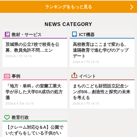
ランキングをもっと見る
NEWS CATEGORY
教材・サービス
ICT機器
茨城県の公立7校で校長を公
高校教育はここまで変わる、
募、教員免許不問…エン
遠隔教育で進む学びのアップ
デート
2026.8.7 Fri 19:15
2026.8.7 Fri 15:15
事例
イベント
「地方・単科」の室蘭工業大
まちのこども財団設立記念シ
学が示した大学DX成功の処方
ンポ9/6…創造性と探究の未来
箋
を考える
2026.8.4 Tue 12:15
2026.8.7 Fri 16:15
教育行政
【クレーム対応Q＆A】公園で
いたずらをしている子供がい