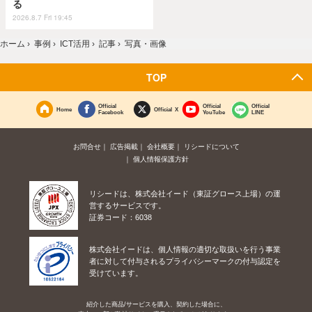
る
2026.8.7 Fri 19:45
ホーム
›
事例
›
ICT活用
›
記事
›
写真・画像
TOP
Official
Official
Official
Home
Official X
Facebook
YouTube
LINE
お問合せ
広告掲載
会社概要
リシードについて
個人情報保護方針
リシードは、株式会社イード（東証グロース上場）の運
営するサービスです。
証券コード：6038
株式会社イードは、個人情報の適切な取扱いを行う事業
者に対して付与されるプライバシーマークの付与認定を
受けています。
紹介した商品/サービスを購入、契約した場合に、