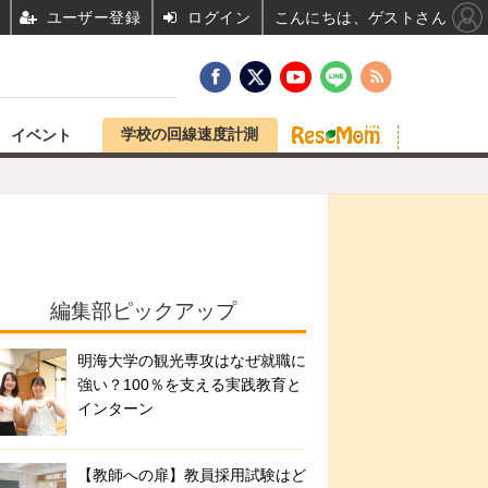
ユーザー登録
ログイン
こんにちは、ゲストさん
学校の回線速度計測
イベント
編集部ピックアップ
明海大学の観光専攻はなぜ就職に
強い？100％を支える実践教育と
インターン
【教師への扉】教員採用試験はど