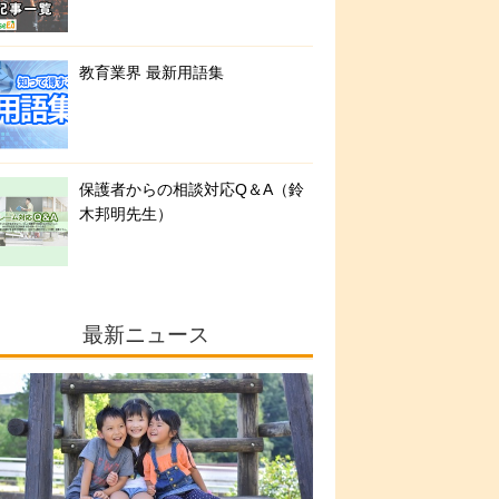
教育業界 最新用語集
保護者からの相談対応Q＆A（鈴
木邦明先生）
最新ニュース