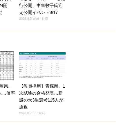
24開
行公開、中室牧子氏迎
動
え公開イベント9/17
2026.8.5 Wed 18:45
崎県、
【教員採用】青森県、1
人…倍率
次試験の合格発表…新
設の大3生選考115人が
通過
2026.8.7 Fri 16:45