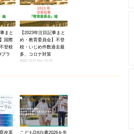
記事まと
【2023年注目記事まと
】国際
め・教育委員会】不登
不登校
校・いじめ件数過去最
Oプラ
多、コロナ対策
2023.12.31 Sun 10:15
5
育改革
こどもDX白書2026を先