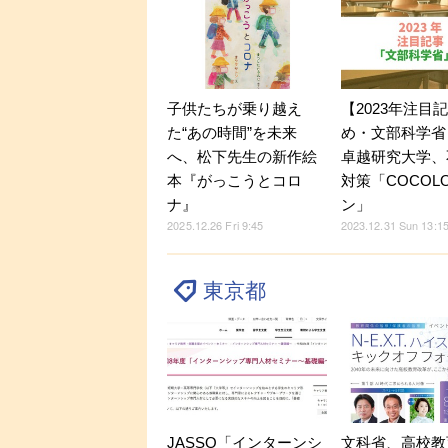
子供たちが乗り越え
【2023年注目
た“あの時間”を未来
め・文部科学省
へ、松下先生の新作絵
卓越研究大学、
本『がっこうとコロ
対策「COCOL
ナ』
ン」
2025.12.26 Fri 9:45
2023.12.31 Sun 13:1
東京都
JASSO「インターンシ
文科省、高校教