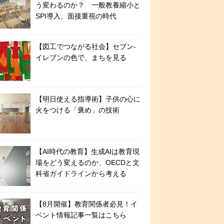
う変わるのか？ 一般教養縮小と
SPI導入、面接重視の時代
【図工でつながる社会】セブン‐
イレブンの色で、まちを見る
【明日使える指導術】子供の心に
火をつける「褒め」の技術
【AI時代の教育】生成AIは教育現
場をどう変えるのか、OECDと文
科省ガイドラインから考える
【8月開催】教育関係者必見！イ
ベント情報記事一覧はこちら