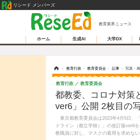
リシード メンバーズ
教育業界ニュース
ホーム
生成AI
大学DX
ホーム
›
教育行政
›
教育委員会
›
記事
›
写真・
教育行政
教育委員会
都教委、コロナ対策
ver6」公開 2枚目
東京都教育委員会は2023年4月5日
ドライン（都立学校）」の改訂版ver
教職員に対し、マスクの着用を求めない