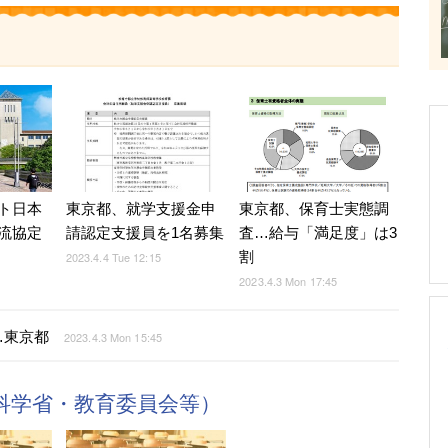
ト日本
東京都、保育士実態調
東京都、就学支援金申
流協定
査…給与「満足度」は3
請認定支援員を1名募集
割
2023.4.4 Tue 12:15
2023.4.3 Mon 17:45
…東京都
2023.4.3 Mon 15:45
科学省・教育委員会等）