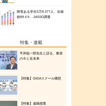
障害ある学生5万9,377人、在籍
校89.4％…JASSO調査
特集・連載
平井聡一郎先生と語る、教室
の今と近未来
【特集】GIGAスクール構想
【特集】遠隔授業