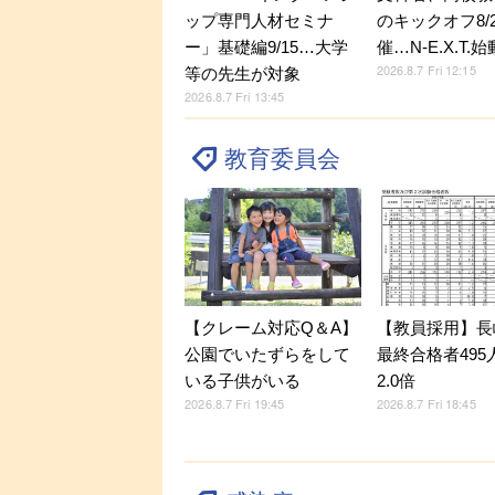
ップ専門人材セミナ
のキックオフ8/
ー」基礎編9/15…大学
催…N-E.X.T.始
2026.8.7 Fri 12:15
等の先生が対象
2026.8.7 Fri 13:45
教育委員会
【クレーム対応Q＆A】
【教員採用】長
公園でいたずらをして
最終合格者495
いる子供がいる
2.0倍
2026.8.7 Fri 19:45
2026.8.7 Fri 18:45