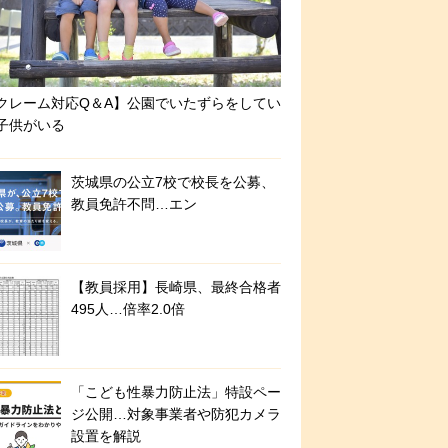
クレーム対応Q＆A】公園でいたずらをしてい
子供がいる
茨城県の公立7校で校長を公募、
教員免許不問…エン
【教員採用】長崎県、最終合格者
495人…倍率2.0倍
「こども性暴力防止法」特設ペー
ジ公開…対象事業者や防犯カメラ
設置を解説