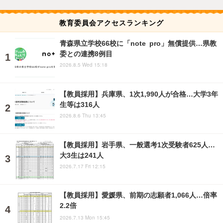
教育委員会アクセスランキング
青森県立学校66校に「note pro」無償提供…県教
委との連携8例目
2026.8.5 Wed 15:18
【教員採用】兵庫県、1次1,990人が合格…大学3年
生等は316人
2026.8.6 Thu 13:45
【教員採用】岩手県、一般選考1次受験者625人…
大3生は241人
2026.7.17 Fri 12:15
【教員採用】愛媛県、前期の志願者1,066人…倍率
2.2倍
2026.7.13 Mon 15:45