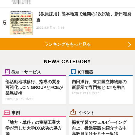
【教員採用】熊本地震で延期の2次試験、新日程発
表
2026.8.6 Thu 17:15
ランキングをもっと見る
NEWS CATEGORY
教材・サービス
ICT機器
部活動地域移行、指導の質を
内田洋行、東京国立博物館の
可視化…CIN GROUPとFCEが
新展示で専門知とICTを融合
業務提携
2026.7.17 Fri 13:15
2026.8.6 Thu 15:45
事例
イベント
「地方・単科」の室蘭工業大
探究学習でウェルビーイング
学が示した大学DX成功の処方
向上、授業実践を紹介する中
箋
高教員向けセミナー8/26