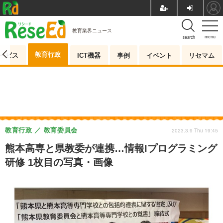
教育業界ニュース
menu
search
教育行政
ービス
ICT機器
事例
イベント
リセマム
教育行政
教育委員会
2023.3.9 Thu 19:45
熊本高専と県教委が連携…情報Iプログラミング
研修 1枚目の写真・画像