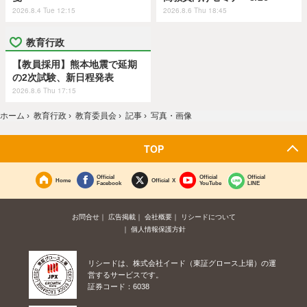
2026.8.4 Tue 12:15
2026.8.6 Thu 18:45
教育行政
【教員採用】熊本地震で延期
の2次試験、新日程発表
2026.8.6 Thu 17:15
ホーム
›
教育行政
›
教育委員会
›
記事
›
写真・画像
TOP
Official
Official
Official
Home
Official X
Facebook
YouTube
LINE
お問合せ
広告掲載
会社概要
リシードについて
個人情報保護方針
リシードは、株式会社イード（東証グロース上場）の運
営するサービスです。
証券コード：6038