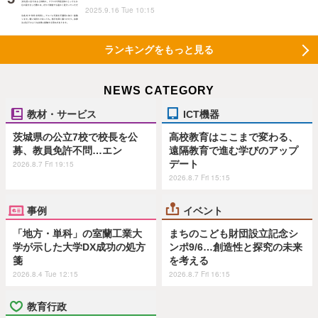
2025.9.16 Tue 10:15
ランキングをもっと見る
NEWS CATEGORY
教材・サービス
ICT機器
茨城県の公立7校で校長を公
高校教育はここまで変わる、
募、教員免許不問…エン
遠隔教育で進む学びのアップ
デート
2026.8.7 Fri 19:15
2026.8.7 Fri 15:15
事例
イベント
「地方・単科」の室蘭工業大
まちのこども財団設立記念シ
学が示した大学DX成功の処方
ンポ9/6…創造性と探究の未来
箋
を考える
2026.8.4 Tue 12:15
2026.8.7 Fri 16:15
教育行政