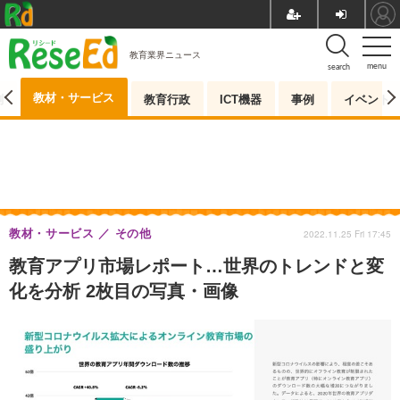
教育業界ニュース
menu
search
教材・サービス
測
教育行政
ICT機器
事例
イベント
教材・サービス
その他
2022.11.25 Fri 17:45
教育アプリ市場レポート…世界のトレンドと変
化を分析 2枚目の写真・画像