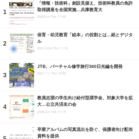
「情報・技術科」創設見据え、技術科教員の免許
取得講座を全国実施…兵庫教育大
2026.8.4 Tue 17:45
保育・幼児教育「絵本」の役割とは…紙とデジタ
ル
2021.6.24 Thu 11:15
JTB、バーチャル修学旅行360日光編を開発
2021.7.1 Thu 15:20
教員志望の学生向け給付型奨学金、対象大学を拡
大…公立共済友の会
2026.8.4 Tue 17:15
卒業アルバムの写真流出を防ぐ、保護者向け配布
資料を提供