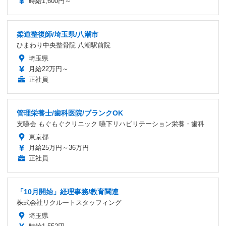
時給1,600円～
柔道整復師/埼玉県/八潮市
ひまわり中央整骨院 八潮駅前院
埼玉県
月給22万円～
正社員
管理栄養士/歯科医院/ブランクOK
支嚥会 もぐもぐクリニック 嚥下リハビリテーション栄養・歯科
東京都
月給25万円～36万円
正社員
「10月開始」経理事務/教育関連
株式会社リクルートスタッフィング
埼玉県