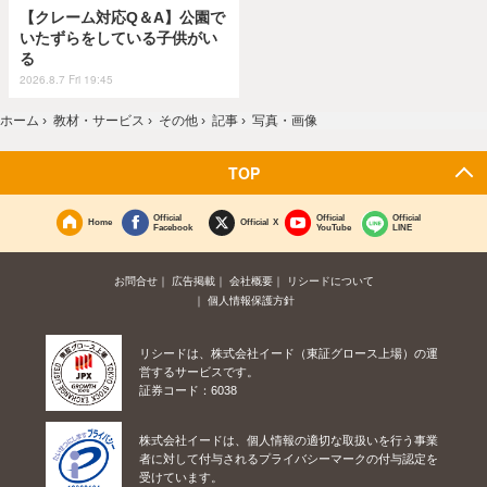
【クレーム対応Q＆A】公園で
いたずらをしている子供がい
る
2026.8.7 Fri 19:45
ホーム
›
教材・サービス
›
その他
›
記事
›
写真・画像
TOP
Official
Official
Official
Home
Official X
Facebook
YouTube
LINE
お問合せ
広告掲載
会社概要
リシードについて
個人情報保護方針
リシードは、株式会社イード（東証グロース上場）の運
営するサービスです。
証券コード：6038
株式会社イードは、個人情報の適切な取扱いを行う事業
者に対して付与されるプライバシーマークの付与認定を
受けています。