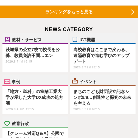
ランキングをもっと見る
NEWS CATEGORY
教材・サービス
ICT機器
茨城県の公立7校で校長を公
高校教育はここまで変わる、
募、教員免許不問…エン
遠隔教育で進む学びのアップ
デート
2026.8.7 Fri 19:15
2026.8.7 Fri 15:15
事例
イベント
「地方・単科」の室蘭工業大
まちのこども財団設立記念シ
学が示した大学DX成功の処方
ンポ9/6…創造性と探究の未来
箋
を考える
2026.8.4 Tue 12:15
2026.8.7 Fri 16:15
教育行政
【クレーム対応Q＆A】公園で