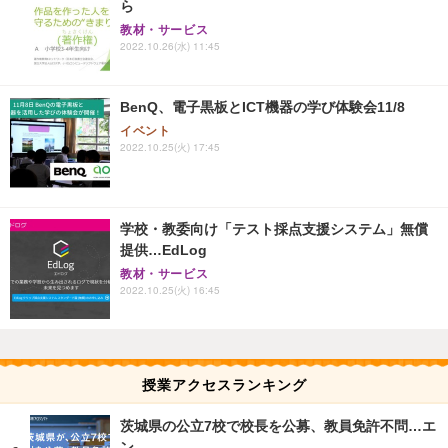
ら
教材・サービス
2022.10.26(水) 11:45
BenQ、電子黒板とICT機器の学び体験会11/8
イベント
2022.10.25(火) 17:45
学校・教委向け「テスト採点支援システム」無償
提供…EdLog
教材・サービス
2022.10.25(火) 16:45
授業アクセスランキング
茨城県の公立7校で校長を公募、教員免許不問…エ
ン