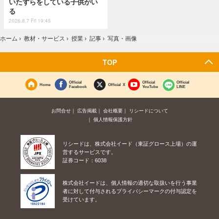
いたずらをしている子供がい
る
2026.8.7 Fri 19:45
ホーム
›
教材・サービス
›
授業
›
記事
›
写真・画像
TOP
Official
Official
Official
Home
Official X
Facebook
YouTube
LINE
お問合せ
広告掲載
会社概要
リシードについて
個人情報保護方針
リシードは、株式会社イード（東証グロース上場）の運
営するサービスです。
証券コード：6038
株式会社イードは、個人情報の適切な取扱いを行う事業
者に対して付与されるプライバシーマークの付与認定を
受けています。