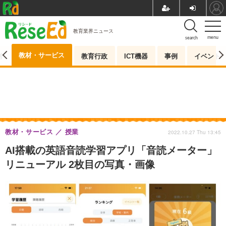
教育業界ニュース
menu
search
教材・サービス
測
教育行政
ICT機器
事例
イベント
教材・サービス
授業
2022.10.27 Thu 13:45
AI搭載の英語音読学習アプリ「音読メーター」
リニューアル 2枚目の写真・画像