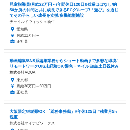
児童指導員/月給22万円～/年間休日120日&残業ほぼなし/約
50か所の仲間と共に成長できるFCグループ/「遊び」を通じ
てその子らしい成長を支援/多機能型施設
チャイルドウィッシュ新生
愛知県
月給22万円～
正社員
動画編集/SNS系編集業務からショート動画まで多彩な環境/
リモートワークOK/未経験OK/髪色・ネイル自由/土日祝休み
株式会社AQUA
東京都
月給30万円～50万円
正社員
大阪限定/未経験OK 「総務事務職」#年休125日 #残業月5h
程度
株式会社マイナビワークス