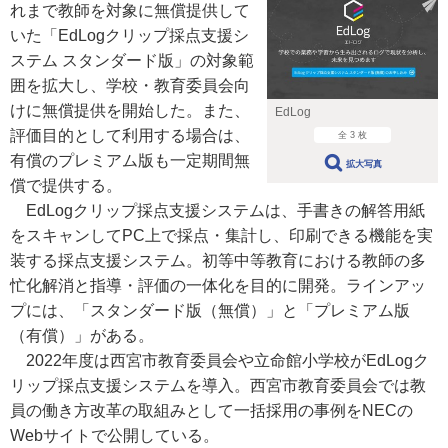
れまで教師を対象に無償提供して
いた「EdLogクリップ採点支援シ
ステム スタンダード版」の対象範
囲を拡大し、学校・教育委員会向
けに無償提供を開始した。また、
EdLog
評価目的として利用する場合は、
全 3 枚
有償のプレミアム版も一定期間無
拡大写真
償で提供する。
EdLogクリップ採点支援システムは、手書きの解答用紙
をスキャンしてPC上で採点・集計し、印刷できる機能を実
装する採点支援システム。初等中等教育における教師の多
忙化解消と指導・評価の一体化を目的に開発。ラインアッ
プには、「スタンダード版（無償）」と「プレミアム版
（有償）」がある。
2022年度は西宮市教育委員会や立命館小学校がEdLogク
リップ採点支援システムを導入。西宮市教育委員会では教
員の働き方改革の取組みとして一括採用の事例をNECの
Webサイトで公開している。