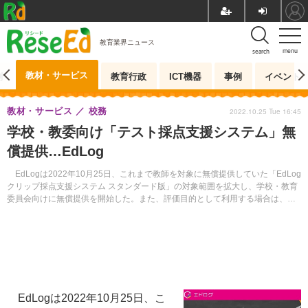
教育業界ニュース
menu
search
教材・サービス
測
教育行政
ICT機器
事例
イベント
教材・サービス
校務
2022.10.25 Tue 16:45
学校・教委向け「テスト採点支援システム」無
償提供…EdLog
EdLogは2022年10月25日、これまで教師を対象に無償提供していた「EdLog
クリップ採点支援システム スタンダード版」の対象範囲を拡大し、学校・教育
委員会向けに無償提供を開始した。また、評価目的として利用する場合は、有
償のプレミアム版も一定期間無償で提供する。
EdLogは2022年10月25日、こ