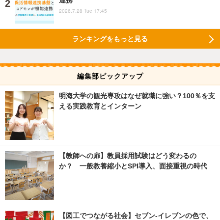
2026.7.28 Tue 17:45
ランキングをもっと見る
編集部ピックアップ
明海大学の観光専攻はなぜ就職に強い？100％を支
える実践教育とインターン
【教師への扉】教員採用試験はどう変わるの
か？ 一般教養縮小とSPI導入、面接重視の時代
【図工でつながる社会】セブン‐イレブンの色で、