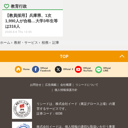
教育行政
【教員採用】兵庫県、1次
1,990人が合格…大学3年生等
は316人
2026.8.6 Thu 13:45
ホーム
›
教材・サービス
›
校務
›
記事
TOP
Official
Official
Official
Home
Official X
Facebook
YouTube
LINE
お問合せ
広告掲載
会社概要
リシードについて
個人情報保護方針
リシードは、株式会社イード（東証グロース上場）の運
営するサービスです。
証券コード：6038
株式会社イードは、個人情報の適切な取扱いを行う事業