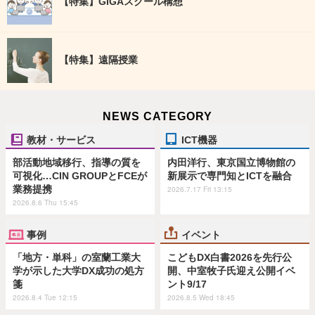
【特集】GIGAスクール構想
【特集】遠隔授業
NEWS CATEGORY
教材・サービス
ICT機器
部活動地域移行、指導の質を
内田洋行、東京国立博物館の
可視化…CIN GROUPとFCEが
新展示で専門知とICTを融合
業務提携
2026.7.17 Fri 13:15
2026.8.6 Thu 15:45
事例
イベント
「地方・単科」の室蘭工業大
こどもDX白書2026を先行公
学が示した大学DX成功の処方
開、中室牧子氏迎え公開イベ
箋
ント9/17
2026.8.4 Tue 12:15
2026.8.5 Wed 18:45