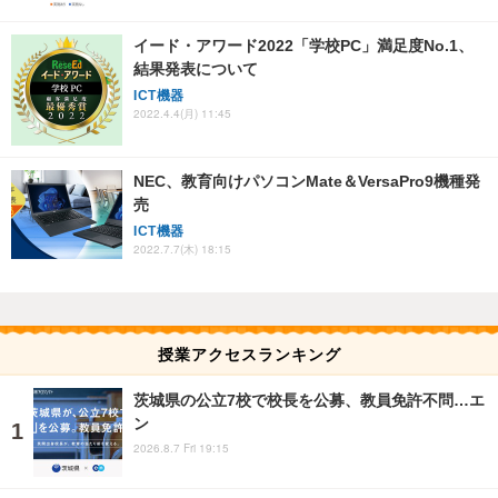
イード・アワード2022「学校PC」満足度No.1、
結果発表について
ICT機器
2022.4.4(月) 11:45
NEC、教育向けパソコンMate＆VersaPro9機種発
売
ICT機器
2022.7.7(木) 18:15
授業アクセスランキング
茨城県の公立7校で校長を公募、教員免許不問…エ
ン
2026.8.7 Fri 19:15