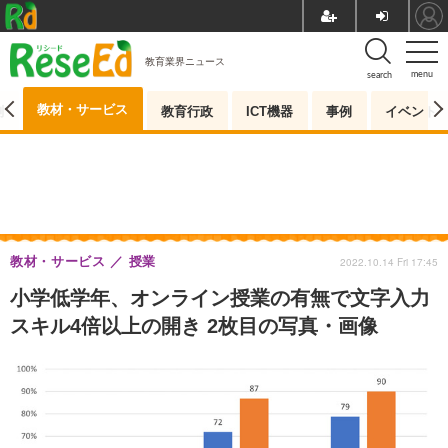
教育業界ニュース
menu
search
教材・サービス
測
教育行政
ICT機器
事例
イベント
教材・サービス
授業
2022.10.14 Fri 17:45
小学低学年、オンライン授業の有無で文字入力
スキル4倍以上の開き 2枚目の写真・画像