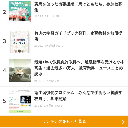
実馬を使った出張授業「馬はともだち」参加校募
集
2022.5.6 Fri 11:15
お肉の学習ガイドブック発刊、食育教材を無償提
供
2025.3.19 Wed 19:15
最短1年で教員免許取得へ、通級指導を受ける小中
高生・過去最多23万人…教育業界ニュースまとめ
読み
2026.7.27 Mon 5:55
衛生習慣化プログラム「みんなで手あらい養護学
校向け」募集開始
2023.12.5 Tue 15:15
ランキングをもっと見る