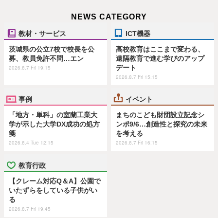
NEWS CATEGORY
教材・サービス
ICT機器
茨城県の公立7校で校長を公
高校教育はここまで変わる、
募、教員免許不問…エン
遠隔教育で進む学びのアップ
デート
2026.8.7 Fri 19:15
2026.8.7 Fri 15:15
事例
イベント
「地方・単科」の室蘭工業大
まちのこども財団設立記念シ
学が示した大学DX成功の処方
ンポ9/6…創造性と探究の未来
箋
を考える
2026.8.4 Tue 12:15
2026.8.7 Fri 16:15
教育行政
【クレーム対応Q＆A】公園で
いたずらをしている子供がい
る
2026.8.7 Fri 19:45