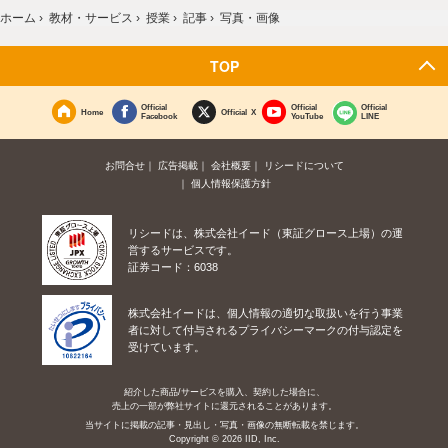
ホーム
›
教材・サービス
›
授業
›
記事
›
写真・画像
TOP
Official
Official
Official
Home
Official X
Facebook
YouTube
LINE
お問合せ
広告掲載
会社概要
リシードについて
個人情報保護方針
リシードは、株式会社イード（東証グロース上場）の運
営するサービスです。
証券コード：6038
株式会社イードは、個人情報の適切な取扱いを行う事業
者に対して付与されるプライバシーマークの付与認定を
受けています。
紹介した商品/サービスを購入、契約した場合に、
売上の一部が弊社サイトに還元されることがあります。
当サイトに掲載の記事・見出し・写真・画像の無断転載を禁じます。
Copyright © 2026 IID, Inc.