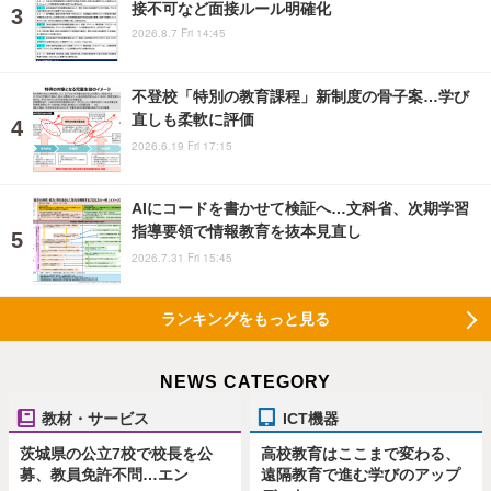
接不可など面接ルール明確化
2026.8.7 Fri 14:45
不登校「特別の教育課程」新制度の骨子案…学び
直しも柔軟に評価
2026.6.19 Fri 17:15
AIにコードを書かせて検証へ…文科省、次期学習
指導要領で情報教育を抜本見直し
2026.7.31 Fri 15:45
ランキングをもっと見る
NEWS CATEGORY
教材・サービス
ICT機器
茨城県の公立7校で校長を公
高校教育はここまで変わる、
募、教員免許不問…エン
遠隔教育で進む学びのアップ