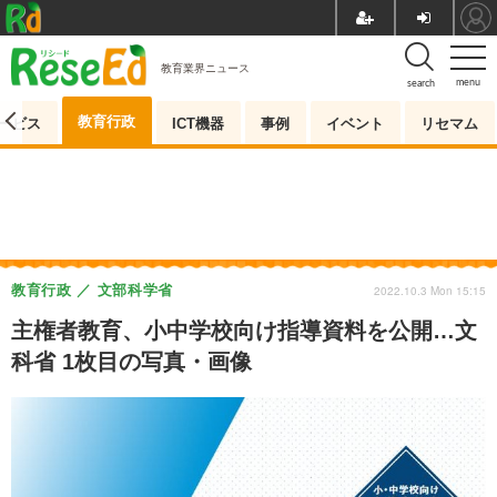
教育業界ニュース
menu
search
教育行政
ービス
ICT機器
事例
イベント
リセマム
教育行政
文部科学省
2022.10.3 Mon 15:15
主権者教育、小中学校向け指導資料を公開…文
科省 1枚目の写真・画像