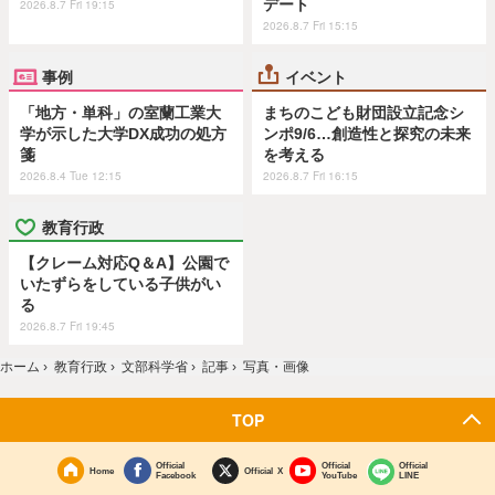
デート
2026.8.7 Fri 19:15
2026.8.7 Fri 15:15
事例
イベント
「地方・単科」の室蘭工業大
まちのこども財団設立記念シ
学が示した大学DX成功の処方
ンポ9/6…創造性と探究の未来
箋
を考える
2026.8.4 Tue 12:15
2026.8.7 Fri 16:15
教育行政
【クレーム対応Q＆A】公園で
いたずらをしている子供がい
る
2026.8.7 Fri 19:45
ホーム
›
教育行政
›
文部科学省
›
記事
›
写真・画像
TOP
Official
Official
Official
Home
Official X
Facebook
YouTube
LINE