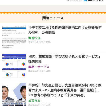
関連ニュース
小中学校における性差偏見解消に向けた指導モデ
ル開発…公募開始
教育行政
2022.9.14(水) 14:45
NEC、校務支援「学びの様子見える化サービス」
提供開始
教材・サービス
2022.9.14(水) 10:15
平井聡一郎先生と語る、先進自治体が切り拓く教
育の未来＜2＞鹿嶋市教育委員会 冨田佳延氏…
ICT教育の体制づくりと「未来の共有」
教育行政
2022.9.26(月) 10:15