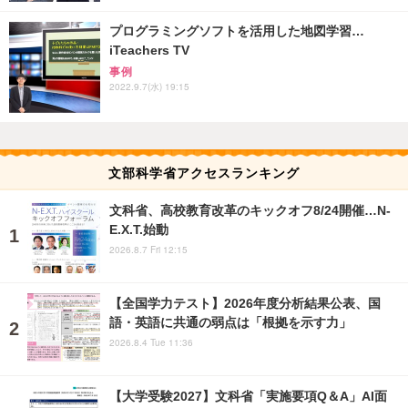
プログラミングソフトを活用した地図学習…
iTeachers TV
事例
2022.9.7(水) 19:15
文部科学省アクセスランキング
文科省、高校教育改革のキックオフ8/24開催…N-
E.X.T.始動
2026.8.7 Fri 12:15
【全国学力テスト】2026年度分析結果公表、国
語・英語に共通の弱点は「根拠を示す力」
2026.8.4 Tue 11:36
【大学受験2027】文科省「実施要項Q＆A」AI面