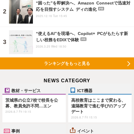
“困った”を即解決へ、Amazon Connectで迅速対
応を目指すシステム ディの進化
PR
2025.12.16 Tue 15:45
“使えるAI”を現場へ、Copilot+ PCがもたらす新
しい校務をEDIXで体験
PR
2026.3.25 Wed 18:50
ランキングをもっと見る
NEWS CATEGORY
教材・サービス
ICT機器
茨城県の公立7校で校長を公
高校教育はここまで変わる、
募、教員免許不問…エン
遠隔教育で進む学びのアップ
デート
2026.8.7 Fri 19:15
2026.8.7 Fri 15:15
事例
イベント