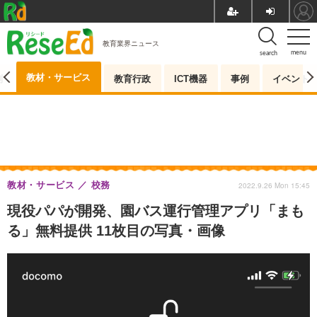
教育業界ニュース
menu
search
教材・サービス
測
教育行政
ICT機器
事例
イベント
教材・サービス
校務
2022.9.26 Mon 15:45
現役パパが開発、園バス運行管理アプリ「まも
る」無料提供 11枚目の写真・画像