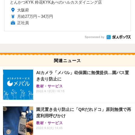
とんかつKYK 粋花KYKあべのハルカスダイニング店
大阪府
月給27万円～34万円
正社員
Sponsored by
関連ニュース
AIカメラ「メバル」幼保園に無償提供…園バス置
き去り防止に
教材・サービス
2022.9.12(月) 16:15
園児置き去り防止に「QRだれドコ」原則無償で再
度利用呼びかけ
教材・サービス
2022.9.6(火) 14:45