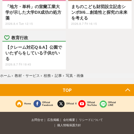
「地方・単科」の室蘭工業大
まちのこども財団設立記念シ
学が示した大学DX成功の処方
ンポ9/6…創造性と探究の未来
箋
を考える
2026.8.4 Tue 12:15
2026.8.7 Fri 16:15
教育行政
【クレーム対応Q＆A】公園で
いたずらをしている子供がい
る
2026.8.7 Fri 19:45
ホーム
›
教材・サービス
›
校務
›
記事
›
写真・画像
TOP
Official
Official
Official
Home
Official X
Facebook
YouTube
LINE
お問合せ
広告掲載
会社概要
リシードについて
個人情報保護方針