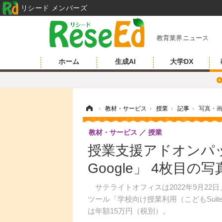
リシード メンバーズ
教育業界ニュース
ホーム
生成AI
大学DX
ホーム
›
教材・サービス
›
授業
›
記事
›
写真・
教材・サービス
授業
授業支援アドオンパック「
Google」 4枚目の
サテライトオフィスは2022年9月22日、Goog
ツール「学校向け授業利用（こどもSuite
は年額15万円（税別）。