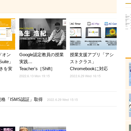
アドオン
Google認定教員の授業
授業支援アプリ「アシ
ite」
実践…
ストクラス」
きを実
Teacher's［Shift］
Chromebookに対応
2022.6.13 Mon 19:15
2022.6.29 Wed 16:15
格「ISMS認証」取得
2022.6.29 Wed 15:15