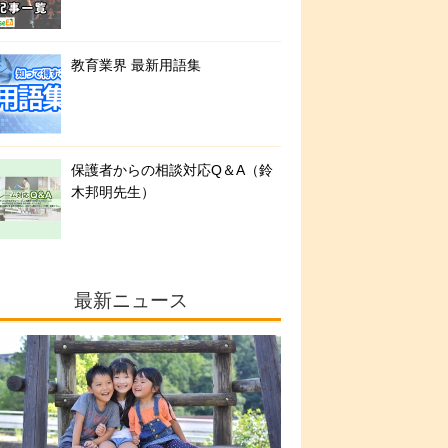
教育業界 最新用語集
保護者からの相談対応Q＆A（鈴
木邦明先生）
最新ニュース