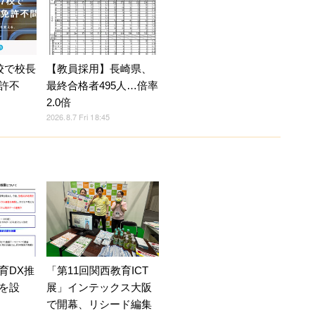
校で校長
【教員採用】長崎県、
許不
最終合格者495人…倍率
2.0倍
2026.8.7 Fri 18:45
育DX推
「第11回関西教育ICT
を設
展」インテックス大阪
で開幕、リシード編集