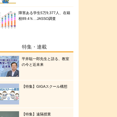
障害ある学生5万9,377人、在籍
校89.4％…JASSO調査
特集・連載
平井聡一郎先生と語る、教室
の今と近未来
【特集】GIGAスクール構想
【特集】遠隔授業