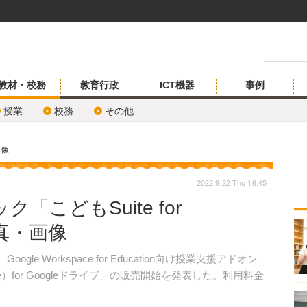
教材・校務
教育行政
ICT機器
事例
授業
校務
その他
画像
2022.9.22 Thu 16:45
こどもSuite for
写真・画像
le Workspace for Education向け授業支援アドオン
）for Googleドライブ」の販売開始を発表した。利用料金