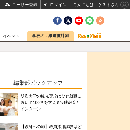
ユーザー登録
ログイン
こんにちは、ゲストさん
学校の回線速度計測
イベント
編集部ピックアップ
明海大学の観光専攻はなぜ就職に
強い？100％を支える実践教育と
インターン
【教師への扉】教員採用試験はど