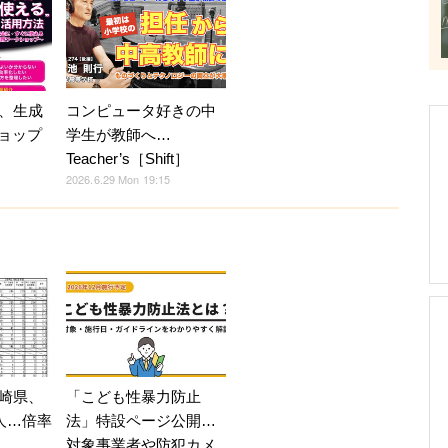
、生成
コンピュータ好きの中
ショップ
学生が教師へ…
Teacher’s［Shift］
2026.6.29 Mon 19:15
崎県、
「こども性暴力防止
人…倍率
法」特設ページ公開…
対象事業者や防犯カメ