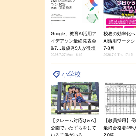
Google、教育AI活用ア
校務の効率化へ
イデアソン最終発表会
AI活用ワーク
8/7…最優秀9人が登壇
7-8月
2026.7.27 Mon 16:15
2026.7.9 Thu 17:15
小学校
【クレーム対応Q＆A】
【教員採用】長
公園でいたずらをして
最終合格者495
いる子供がいる
2.0倍