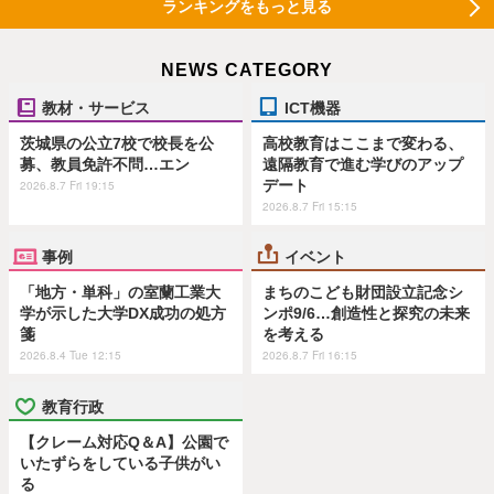
ランキングをもっと見る
NEWS CATEGORY
教材・サービス
ICT機器
茨城県の公立7校で校長を公
高校教育はここまで変わる、
募、教員免許不問…エン
遠隔教育で進む学びのアップ
デート
2026.8.7 Fri 19:15
2026.8.7 Fri 15:15
事例
イベント
「地方・単科」の室蘭工業大
まちのこども財団設立記念シ
学が示した大学DX成功の処方
ンポ9/6…創造性と探究の未来
箋
を考える
2026.8.4 Tue 12:15
2026.8.7 Fri 16:15
教育行政
【クレーム対応Q＆A】公園で
いたずらをしている子供がい
る