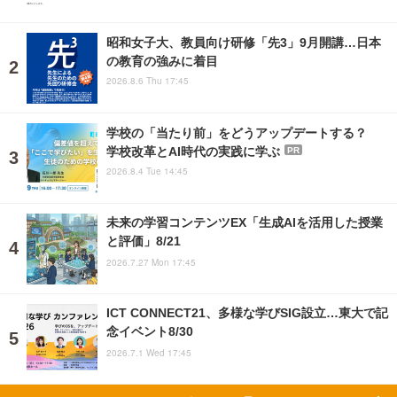
昭和女子大、教員向け研修「先3」9月開講…日本
の教育の強みに着目
2026.8.6 Thu 17:45
学校の「当たり前」をどうアップデートする？
学校改革とAI時代の実践に学ぶ
PR
2026.8.4 Tue 14:45
未来の学習コンテンツEX「生成AIを活用した授業
と評価」8/21
2026.7.27 Mon 17:45
ICT CONNECT21、多様な学びSIG設立…東大で記
念イベント8/30
2026.7.1 Wed 17:45