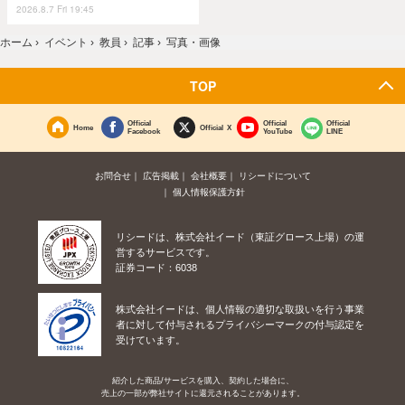
2026.8.7 Fri 19:45
ホーム
›
イベント
›
教員
›
記事
›
写真・画像
TOP
Official
Official
Official
Home
Official X
Facebook
YouTube
LINE
お問合せ
広告掲載
会社概要
リシードについて
個人情報保護方針
リシードは、株式会社イード（東証グロース上場）の運
営するサービスです。
証券コード：6038
株式会社イードは、個人情報の適切な取扱いを行う事業
者に対して付与されるプライバシーマークの付与認定を
受けています。
紹介した商品/サービスを購入、契約した場合に、
売上の一部が弊社サイトに還元されることがあります。