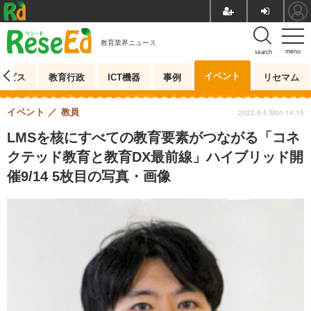
教育業界ニュース
menu
search
イベント
ービス
教育行政
ICT機器
事例
リセマム
イベント
教員
2022.9.5 Mon 14:15
LMSを核にすべての教育要素がつながる「コネ
クテッド教育と教育DX最前線」ハイブリッド開
催9/14 5枚目の写真・画像