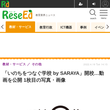
教育業界ニュース
menu
search
教材・サービス
測
教育行政
ICT機器
事例
イベント
教材・サービス
その他
2022.4.19 Tue 14:15
「いのちをつなぐ学校 by SARAYA」開校…動
画を公開 1枚目の写真・画像