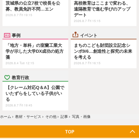
茨城県の公立7校で校長を公
高校教育はここまで変わる、
募、教員免許不問…エン
遠隔教育で進む学びのアップ
デート
2026.8.7 Fri 19:15
2026.8.7 Fri 15:15
事例
イベント
「地方・単科」の室蘭工業大
まちのこども財団設立記念シ
学が示した大学DX成功の処方
ンポ9/6…創造性と探究の未来
箋
を考える
2026.8.4 Tue 12:15
2026.8.7 Fri 16:15
教育行政
【クレーム対応Q＆A】公園で
いたずらをしている子供がい
る
2026.8.7 Fri 19:45
ホーム
›
教材・サービス
›
その他
›
記事
›
写真・画像
TOP