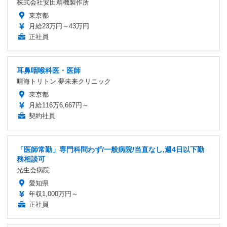
株式会社安田精機製作所
東京都
月給23万円～43万円
正社員
耳鼻咽喉科医・医師
晴海トリトン 夢未来クリニック
東京都
月給116万6,667円～
契約社員
「医師常勤」専門科問わず/一般病院/当直なし,週4日以下勤
務相談可
光生会病院
愛知県
年収1,000万円～
正社員