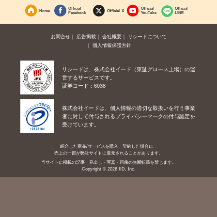
Official
Official
Official
Home
Official X
Facebook
YouTube
LINE
お問合せ
広告掲載
会社概要
リシードについて
個人情報保護方針
リシードは、株式会社イード（東証グロース上場）の運
営するサービスです。
証券コード：6038
株式会社イードは、個人情報の適切な取扱いを行う事業
者に対して付与されるプライバシーマークの付与認定を
受けています。
紹介した商品/サービスを購入、契約した場合に、
売上の一部が弊社サイトに還元されることがあります。
当サイトに掲載の記事・見出し・写真・画像の無断転載を禁じます。
Copyright © 2026 IID, Inc.