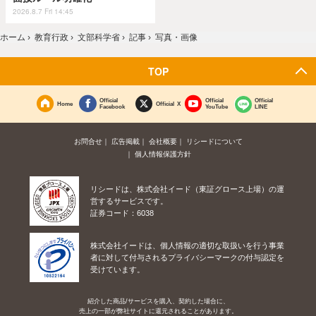
2026.8.7 Fri 14:45
ホーム
›
教育行政
›
文部科学省
›
記事
›
写真・画像
TOP
Official
Official
Official
Home
Official X
Facebook
YouTube
LINE
お問合せ
広告掲載
会社概要
リシードについて
個人情報保護方針
リシードは、株式会社イード（東証グロース上場）の運
営するサービスです。
証券コード：6038
株式会社イードは、個人情報の適切な取扱いを行う事業
者に対して付与されるプライバシーマークの付与認定を
受けています。
紹介した商品/サービスを購入、契約した場合に、
売上の一部が弊社サイトに還元されることがあります。