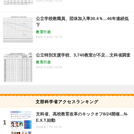
2022.3.4(金) 13:20
公立学校教職員、団体加入率30.4％…46年連続低
下
教育行政
2022.3.2(水) 12:15
公立特別支援学校、3,740教室が不足…文科省調査
教育行政
2022.3.2(水) 10:50
文部科学省アクセスランキング
文科省、高校教育改革のキックオフ8/24開催…N-
E.X.T.始動
2026.8.7 Fri 12:15