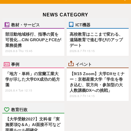
NEWS CATEGORY
教材・サービス
ICT機器
部活動地域移行、指導の質を
高校教育はここまで変わる、
可視化…CIN GROUPとFCEが
遠隔教育で進む学びのアップ
業務提携
デート
2026.8.6 Thu 15:45
2026.8.7 Fri 15:15
事例
イベント
「地方・単科」の室蘭工業大
【9/15 Zoom】大学DXセミナ
学が示した大学DX成功の処方
ー：京都産業大学「学生を巻
箋
き込む、双方向・参加型の大
人数講義DXへの挑戦」
2026.8.4 Tue 12:15
2026.8.7 Fri 14:15
教育行政
【大学受験2027】文科省「実
施要項Q＆A」AI面接不可など
面接ルール明確化