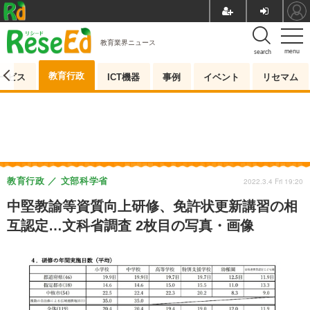
教育業界ニュース
menu
search
教育行政
ービス
ICT機器
事例
イベント
リセマム
教育行政
文部科学省
2022.3.4 Fri 19:20
中堅教諭等資質向上研修、免許状更新講習の相
互認定…文科省調査 2枚目の写真・画像