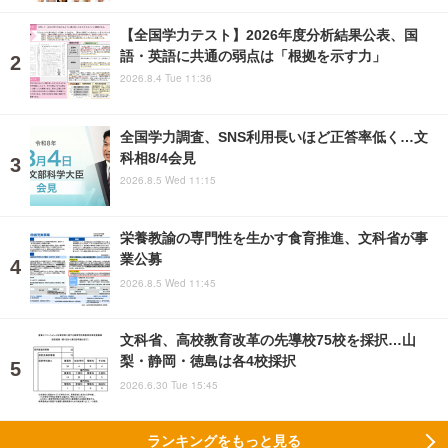
【全国学力テスト】2026年度分析結果公表、国
語・英語に共通の弱点は「根拠を示す力」
2026.8.4 Tue 11:36
全国学力調査、SNS利用長いほど正答率低く…文
科相8/4会見
2026.8.5 Wed 11:15
栄養教諭の専門性を生かす食育推進、文科省が事
業公募
2026.8.5 Wed 11:45
文科省、高校教育改革の先導校75校を採択…山
梨・静岡・徳島は各4校採択
2026.6.30 Tue 15:45
ランキングをもっと見る