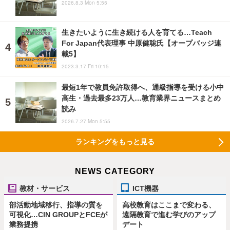
2026.8.3 Mon 5:55
生きたいように生き続ける人を育てる…Teach
For Japan代表理事 中原健聡氏【オープバッジ連
載5】
2023.3.17 Fri 10:15
最短1年で教員免許取得へ、通級指導を受ける小中
高生・過去最多23万人…教育業界ニュースまとめ
読み
2026.7.27 Mon 5:55
ランキングをもっと見る
NEWS CATEGORY
教材・サービス
ICT機器
部活動地域移行、指導の質を
高校教育はここまで変わる、
可視化…CIN GROUPとFCEが
遠隔教育で進む学びのアップ
業務提携
デート