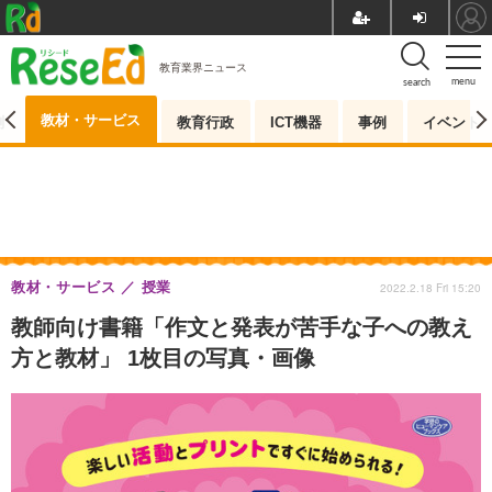
教育業界ニュース
menu
search
教材・サービス
測
教育行政
ICT機器
事例
イベント
教材・サービス
授業
2022.2.18 Fri 15:20
教師向け書籍「作文と発表が苦手な子への教え
方と教材」 1枚目の写真・画像