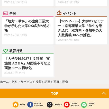
2026.8.6 Thu 15:45
2026.8.7 Fri 15:15
事例
イベント
「地方・単科」の室蘭工業大
【9/15 Zoom】大学DXセミナ
学が示した大学DX成功の処方
ー：京都産業大学「学生を巻
箋
き込む、双方向・参加型の大
人数講義DXへの挑戦」
2026.8.4 Tue 12:15
2026.8.7 Fri 14:15
教育行政
【大学受験2027】文科省「実
施要項Q＆A」AI面接不可など
面接ルール明確化
2026.8.7 Fri 14:45
ホーム
›
教材・サービス
›
授業
›
記事
›
写真・画像
TOP
Official
Official
Official
Home
Official X
Facebook
YouTube
LINE