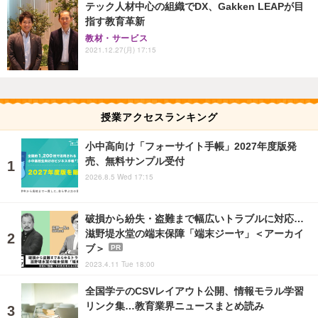
テック人材中心の組織でDX、Gakken LEAPが目
指す教育革新
教材・サービス
2021.12.27(月) 17:15
授業アクセスランキング
小中高向け「フォーサイト手帳」2027年度版発
売、無料サンプル受付
2026.8.5 Wed 17:15
破損から紛失・盗難まで幅広いトラブルに対応…
滋野堤水堂の端末保障「端末ジーヤ」＜アーカイ
ブ＞
PR
2023.4.11 Tue 18:00
全国学テのCSVレイアウト公開、情報モラル学習
リンク集…教育業界ニュースまとめ読み