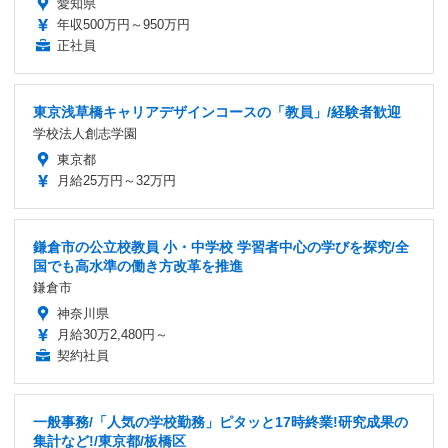
愛知県
年収500万円～950万円
正社員
東京浅草橋キャリアデザインコースの「教員」/経験者歓迎
学校法人創志学園
東京都
月給25万円～32万円
鎌倉市の公立校教員 小・中学校 学習者中心の学びを探究/全
国でも高水準の働き方改革を推進
鎌倉市
神奈川県
月給30万2,480円～
契約社員
一般事務/「人気の学校勤務」ピタッと17時終業!研究成果の
集計など!/東京都/板橋区