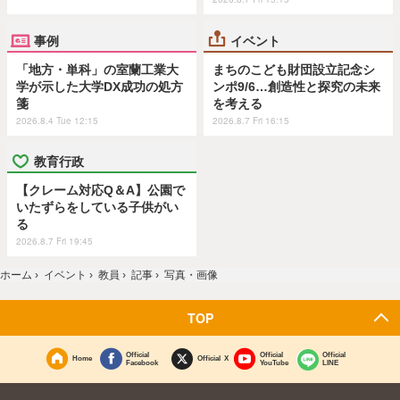
事例
イベント
「地方・単科」の室蘭工業大
まちのこども財団設立記念シ
学が示した大学DX成功の処方
ンポ9/6…創造性と探究の未来
箋
を考える
2026.8.4 Tue 12:15
2026.8.7 Fri 16:15
教育行政
【クレーム対応Q＆A】公園で
いたずらをしている子供がい
る
2026.8.7 Fri 19:45
ホーム
›
イベント
›
教員
›
記事
›
写真・画像
TOP
Official
Official
Official
Home
Official X
Facebook
YouTube
LINE