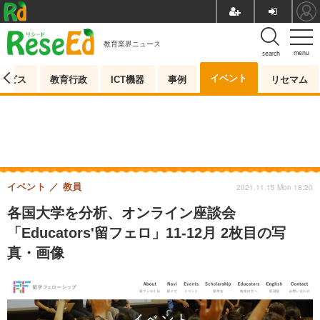
教育業界ニュース
menu
search
イベント
ービス
教育行政
ICT機器
事例
リセマム
イベント
教員
2021.11.15 Mon 18:20
各国大学を分析、オンライン座談会
「Educators'留フェロ」11-12月 2枚目の写
真・画像