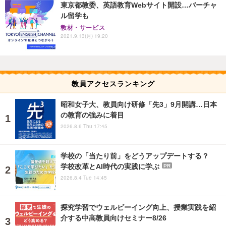
東京都教委、英語教育Webサイト開設…バーチャ
ル留学も
教材・サービス
2021.9.13(月) 19:20
教員アクセスランキング
昭和女子大、教員向け研修「先3」9月開講…日本
の教育の強みに着目
2026.8.6 Thu 17:45
学校の「当たり前」をどうアップデートする？
学校改革とAI時代の実践に学ぶ
PR
2026.8.4 Tue 14:45
探究学習でウェルビーイング向上、授業実践を紹
介する中高教員向けセミナー8/26