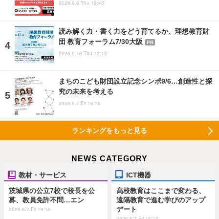
2026.8.6 Thu 18:45
読み解く力・書く力をどう育てるか、理想教育財
団 教育フォーラム7/30大阪
PR
2026.6.18 Thu 12:15
まちのこども財団設立記念シンポ9/6…創造性と探
究の未来を考える
2026.8.7 Fri 16:15
ランキングをもっと見る
NEWS CATEGORY
教材・サービス
ICT機器
茨城県の公立7校で校長を公
高校教育はここまで変わる、
募、教員免許不問…エン
遠隔教育で進む学びのアップ
デート
2026.8.7 Fri 19:15
2026.8.7 Fri 15:15