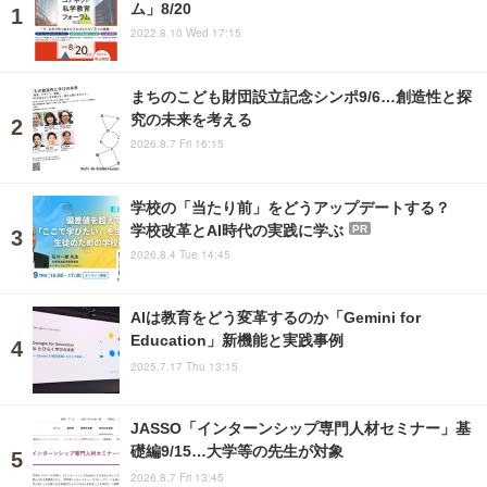
ム」8/20
2022.8.10 Wed 17:15
まちのこども財団設立記念シンポ9/6…創造性と探
究の未来を考える
2026.8.7 Fri 16:15
学校の「当たり前」をどうアップデートする？
学校改革とAI時代の実践に学ぶ
PR
2026.8.4 Tue 14:45
AIは教育をどう変革するのか「Gemini for
Education」新機能と実践事例
2025.7.17 Thu 13:15
JASSO「インターンシップ専門人材セミナー」基
礎編9/15…大学等の先生が対象
2026.8.7 Fri 13:45