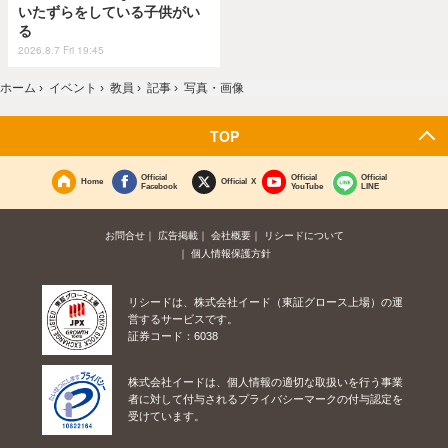
いたずらをしている子供がい
る
2026.8.7 Fri 19:45
ホーム
›
イベント
›
教員
›
記事
›
写真・画像
TOP
Official
Official
Official
Home
Official X
Facebook
YouTube
LINE
お問合せ
広告掲載
会社概要
リシードについて
個人情報保護方針
リシードは、株式会社イード（東証グロース上場）の運
営するサービスです。
証券コード：6038
株式会社イードは、個人情報の適切な取扱いを行う事業
者に対して付与されるプライバシーマークの付与認定を
受けています。