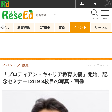
教育業界ニュース
menu
search
イベント
ービス
教育行政
ICT機器
事例
リセマム
イベント
教員
2021.11.11 Thu 11:20
「プロティアン・キャリア教育支援」開始、記
念セミナー12/19 3枚目の写真・画像