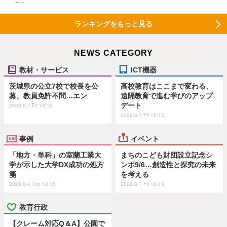
ランキングをもっと見る
NEWS CATEGORY
教材・サービス
ICT機器
茨城県の公立7校で校長を公
高校教育はここまで変わる、
募、教員免許不問…エン
遠隔教育で進む学びのアップ
デート
2026.8.7 Fri 19:15
2026.8.7 Fri 15:15
事例
イベント
「地方・単科」の室蘭工業大
まちのこども財団設立記念シ
学が示した大学DX成功の処方
ンポ9/6…創造性と探究の未来
箋
を考える
2026.8.4 Tue 12:15
2026.8.7 Fri 16:15
教育行政
【クレーム対応Q＆A】公園で