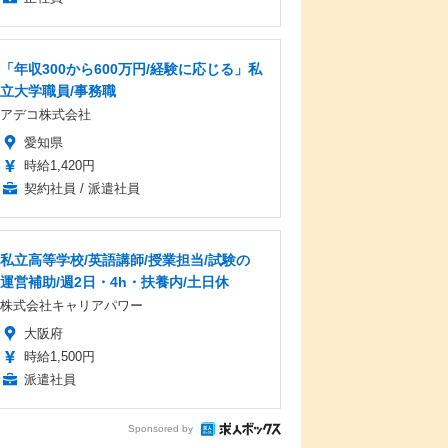
「年収300から600万円/経験に応じる」私
立大学職員/事務職
アデコ株式会社
愛知県
時給1,420円
契約社員 / 派遣社員
私立高等学校/英語講師/授業担当/試験の
運営補助/週2日・4h・扶養内/土日休
株式会社キャリアパワー
大阪府
時給1,500円
派遣社員
Sponsored by