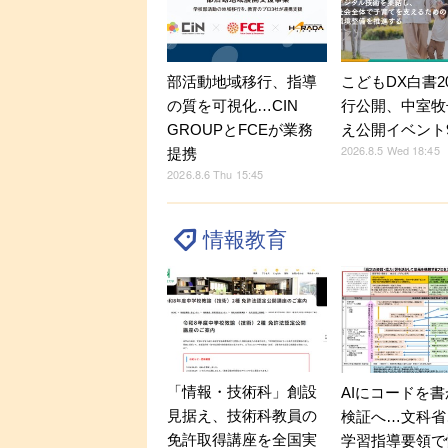
部活動地域移行、指導
こどもDX白書2
の質を可視化…CIN
行公開、中室牧
GROUPとFCEが業務
え公開イベント9
2026.8.5 Wed 18:45
提携
2026.8.6 Thu 15:45
情報教育
「情報・技術科」創設
AIにコードを
見据え、技術科教員の
検証へ…文科省
免許取得講座を全国実
学習指導要領で