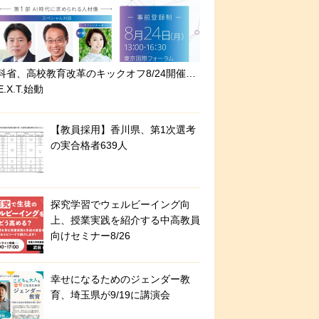
科省、高校教育改革のキックオフ8/24開催…
E.X.T.始動
【教員採用】香川県、第1次選考
の実合格者639人
探究学習でウェルビーイング向
上、授業実践を紹介する中高教員
向けセミナー8/26
幸せになるためのジェンダー教
育、埼玉県が9/19に講演会