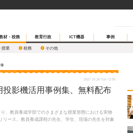
教材・校務
教育行政
ICT機器
事例
授業
校務
その他
画像
2021.10.26 Tue 12:50
用投影機活用事例集、無料配布
日より、教員養成学部でのさまざまな授業形態における実物
」をリリース。教員養成課程の先生、学生、現場の先生を対象