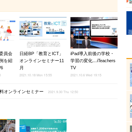
委員会
日経BP「教育とICT」
iPad導入前後の学校・
例を紹
オンラインセミナー11
学習の変化…iTeachers
6
月
TV
0
2021.10.18 Mon 15:55
2021.10.6 Wed 19:15
無料オンラインセミナー
2021.9.30 Thu 12:50