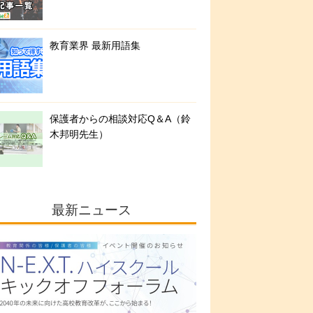
教育業界 最新用語集
保護者からの相談対応Q＆A（鈴
木邦明先生）
最新ニュース