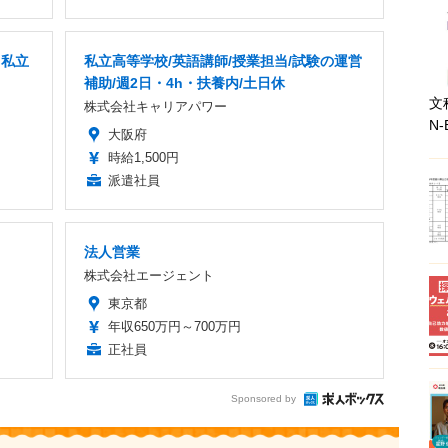
」私立
私立高等学校/英語講師/授業担当/試験の運営
補助/週2日・4h・扶養内/土日休
文
株式会社キャリアパワー
N-
大阪府
時給1,500円
派遣社員
法人営業
株式会社エージェント
東京都
年収650万円～700万円
正社員
Sponsored by