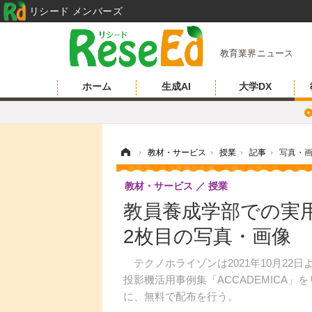
リシード メンバーズ
教育業界ニュース
ホーム
生成AI
大学DX
ホーム
›
教材・サービス
›
授業
›
記事
›
写真・
教材・サービス
授業
教員養成学部での実
2枚目の写真・画像
テクノホライゾンは2021年10月22
投影機活用事例集「ACCADEMICA
に、無料で配布を行う。