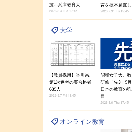
施…兵庫教育大
育を抜本見直し
2026.8.4 Tue 17:45
2026.7.31 Fri 15:45
大学
【教員採用】香川県、
昭和女子大、教
第1次選考の実合格者
研修「先3」9
639人
日本の教育の強
2026.8.7 Fri 11:45
目
2026.8.6 Thu 17:45
オンライン教育