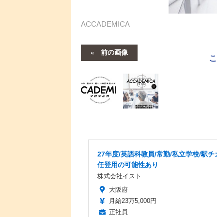
ACCADEMICA
前の画像
27年度/英語科教員/常勤/私立学校/駅チ
任登用の可能性あり
株式会社イスト
大阪府
月給23万5,000円
正社員