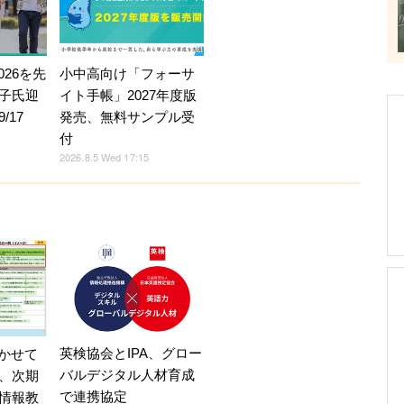
026を先
小中高向け「フォーサ
子氏迎
イト手帳」2027年度版
/17
発売、無料サンプル受
付
2026.8.5 Wed 17:15
英検協会とIPA、グロー
書かせて
バルデジタル人材育成
、次期
で連携協定
情報教