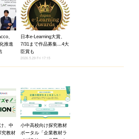
acco、
日本e-Learning大賞、
化推進
7/31まで作品募集…4大
結
臣賞も
2026.5.29 Fri 17:15
け、中
小中高校向け探究教材
探究教材
ポータル「企業教材ラ