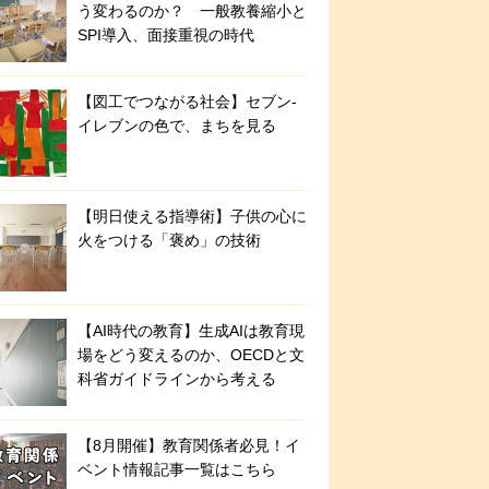
う変わるのか？ 一般教養縮小と
SPI導入、面接重視の時代
【図工でつながる社会】セブン‐
イレブンの色で、まちを見る
【明日使える指導術】子供の心に
火をつける「褒め」の技術
【AI時代の教育】生成AIは教育現
場をどう変えるのか、OECDと文
科省ガイドラインから考える
【8月開催】教育関係者必見！イ
ベント情報記事一覧はこちら