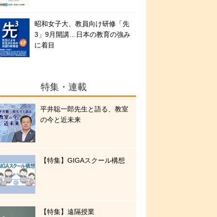
昭和女子大、教員向け研修「先
3」9月開講…日本の教育の強み
に着目
特集・連載
平井聡一郎先生と語る、教室
の今と近未来
【特集】GIGAスクール構想
【特集】遠隔授業