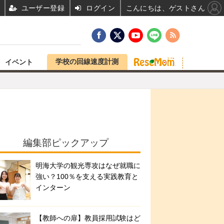
ユーザー登録
ログイン
こんにちは、ゲストさん
学校の回線速度計測
イベント
編集部ピックアップ
明海大学の観光専攻はなぜ就職に
強い？100％を支える実践教育と
インターン
【教師への扉】教員採用試験はど