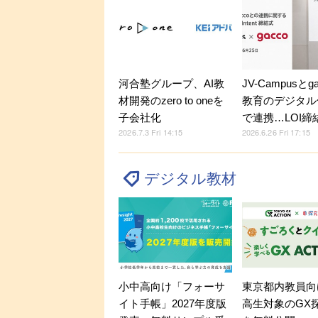
河合塾グループ、AI教
JV-Campusとg
材開発のzero to oneを
教育のデジタル
子会社化
で連携…LOI締
2026.7.3 Fri 14:15
2026.6.26 Fri 17:15
デジタル教材
小中高向け「フォーサ
東京都内教員向
イト手帳」2027年度版
高生対象のGX