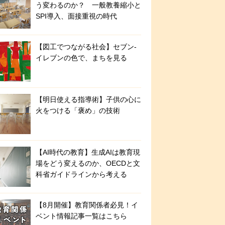
う変わるのか？ 一般教養縮小と
SPI導入、面接重視の時代
【図工でつながる社会】セブン‐
イレブンの色で、まちを見る
【明日使える指導術】子供の心に
火をつける「褒め」の技術
【AI時代の教育】生成AIは教育現
場をどう変えるのか、OECDと文
科省ガイドラインから考える
【8月開催】教育関係者必見！イ
ベント情報記事一覧はこちら