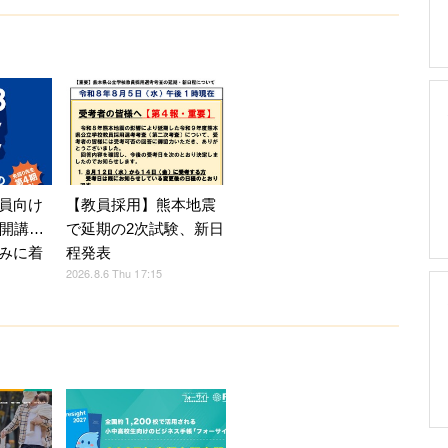
員向け
【教員採用】熊本地震
月開講…
で延期の2次試験、新日
みに着
程発表
2026.8.6 Thu 17:15