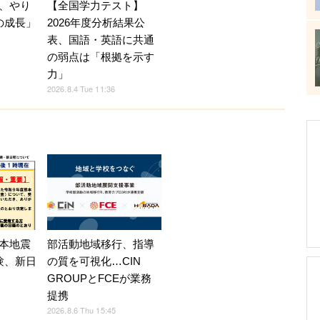
、やり
【全国学力テスト】
の成長」
2026年度分析結果公
表、国語・英語に共通
の弱点は「根拠を示す
力」
2026.8.4 Tue 11:36
部活動地域移行、指導
本地震
の質を可視化…CIN
験、新日
GROUPとFCEが業務
提携
2026.8.6 Thu 15:45