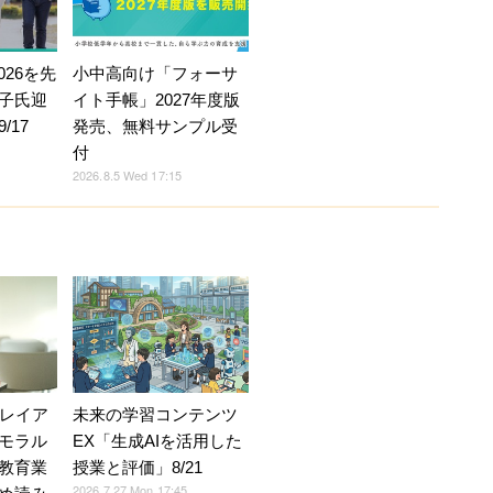
026を先
小中高向け「フォーサ
子氏迎
イト手帳」2027年度版
/17
発売、無料サンプル受
付
2026.8.5 Wed 17:15
Vレイア
未来の学習コンテンツ
モラル
EX「生成AIを活用した
教育業
授業と評価」8/21
2026.7.27 Mon 17:45