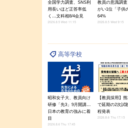
全国学力調査、SNS利
教員の意識調査
用長いほど正答率低
がい1位「子供
く…文科相8/4会見
64%
2026.8.5 Wed 11:15
2026.8.5 Wed 9:15
高等学校
昭和女子大、教員向け
【教員採用】熊
研修「先3」9月開講…
で延期の2次試
日本の教育の強みに着
程発表
2026.8.6 Thu 17:15
目
2026.8.6 Thu 17:45