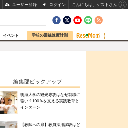
ユーザー登録
ログイン
こんにちは、ゲストさん
学校の回線速度計測
イベント
編集部ピックアップ
明海大学の観光専攻はなぜ就職に
強い？100％を支える実践教育と
インターン
【教師への扉】教員採用試験はど