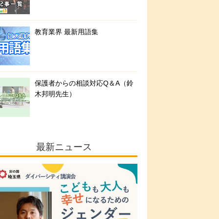
教育業界 最新用語集
保護者からの相談対応Q＆A（鈴
木邦明先生）
最新ニュース