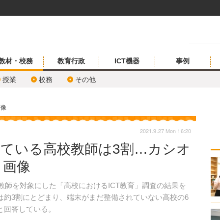
教材・校務
教育行政
ICT機器
事例
授業
校務
その他
画像
2021.9.27 Mon 16:20
している高校教師は3割…カシオ
・画像
校教師を対象にした「高校におけるICT教育」調査の結果を
は約3割にとどまり、端末がまだ整備されていない高校の6
と回答している。