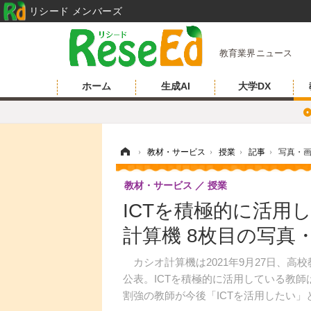
リシード メンバーズ
教育業界ニュース
ホーム
生成AI
大学DX
ホーム
›
教材・サービス
›
授業
›
記事
›
写真・
教材・サービス
授業
ICTを積極的に活用
計算機 8枚目の写真
カシオ計算機は2021年9月27日、高
公表。ICTを積極的に活用している教師
割強の教師が今後「ICTを活用したい」