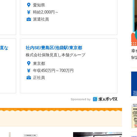
愛知県
時給2,000円～
派遣社員
当直な
社内SE/豊島区/池袋駅/東京都
幸
株式会社保険見直し本舗グループ
9
東京都
年収450万円～700万円
正社員
Sponsored by