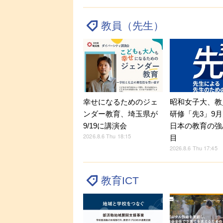
教員（先生）
幸せになるためのジェ
昭和女子大、教
ンダー教育、埼玉県が
研修「先3」9
9/19に講演会
日本の教育の強
2026.8.6 Thu 18:15
目
2026.8.6 Thu 17:45
教育ICT