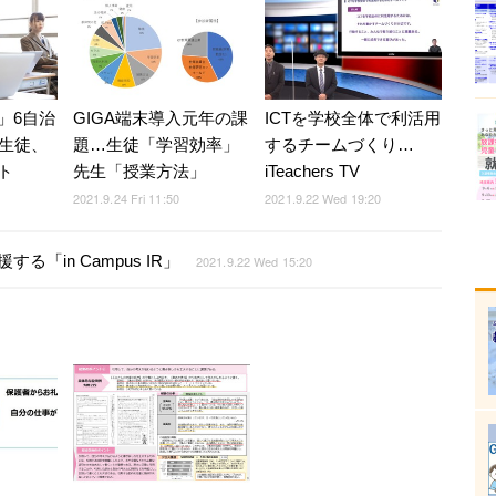
」6自治
GIGA端末導入元年の課
ICTを学校全体で利活用
童生徒、
題…生徒「学習効率」
するチームづくり…
ト
先生「授業方法」
iTeachers TV
2021.9.24 Fri 11:50
2021.9.22 Wed 19:20
「in Campus IR」
2021.9.22 Wed 15:20