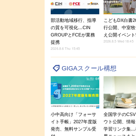
部活動地域移行、指導
こどもDX白書2
の質を可視化…CIN
行公開、中室牧
GROUPとFCEが業務
え公開イベント9
2026.8.5 Wed 18:45
提携
2026.8.6 Thu 15:45
GIGAスクール構想
小中高向け「フォーサ
全国学テのCS
イト手帳」2027年度版
ウト公開、情報
発売、無料サンプル受
学習リンク集…