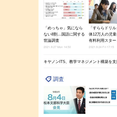
「めっちゃ」気になら
「すららドリル
ない8割…国語に関する
体12万人の児
世論調査
有料利用スター
2021.9.27 Mon 14:50
2021.9.24 Fri 17:15
キヤノンITS、教学マネジメント構築を支援する
調査