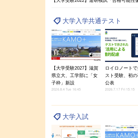
【大学受験2022】進研模試「合格可能性
大学入学共通テスト
【大学受験2027】滋賀
ロイロノートで
県立大、工学部に「女
スト受験、初の
子枠」新設
公表
2026.8.4 Tue 16:45
2026.7.17 Fri 15:15
大学入試