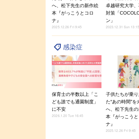
へ、松下先生の新作絵
卓越研究大学、
本『がっこうとコロ
対策「COCOL
ナ』
ン」
2025.12.26 Fri 9:45
2023.12.31 Sun 13:1
感染症
保育士の半数以上「こ
子供たちが乗り
ども誰でも通園制度」
た“あの時間”を
に不安
へ、松下先生の
2026.1.20 Tue 16:45
本『がっこうと
ナ』
2025.12.26 Fri 9:45