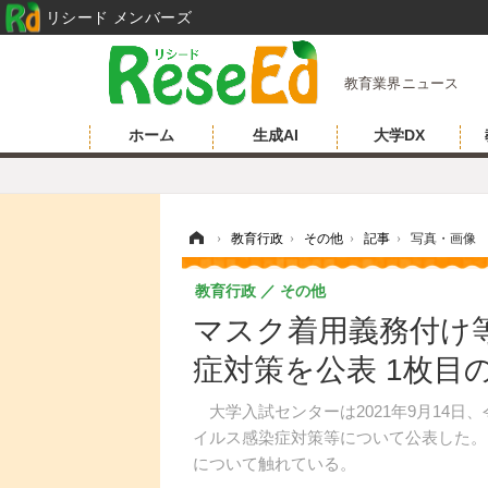
リシード メンバーズ
教育業界ニュース
ホーム
生成AI
大学DX
ホーム
›
教育行政
›
その他
›
記事
›
写真・画像
教育行政
その他
マスク着用義務付け
症対策を公表 1枚目
大学入試センターは2021年9月14日
イルス感染症対策等について公表した。
について触れている。