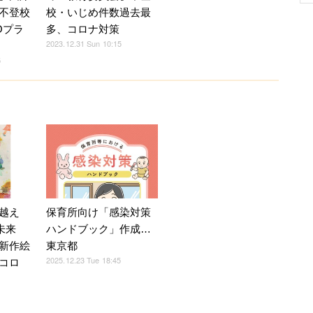
不登校
校・いじめ件数過去最
Oプラ
多、コロナ対策
2023.12.31 Sun 10:15
5
越え
保育所向け「感染対策
未来
ハンドブック」作成…
新作絵
東京都
2025.12.23 Tue 18:45
コロ