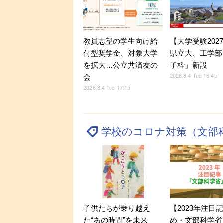
教員志望の学生向け給
【大学受験202
付型奨学金、対象大学
県立大、工学部
を拡大…公立共済友の
子枠」新設
2026.8.4 Tue 16:45
会
2026.8.4 Tue 17:15
学校のコロナ対策（文部
子供たちが乗り越え
【2023年注目
た“あの時間”を未来
め・文部科学省