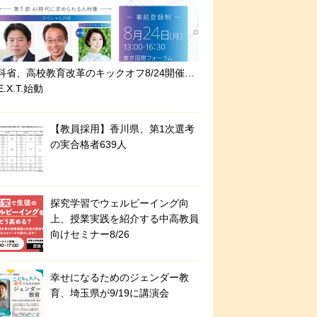
科省、高校教育改革のキックオフ8/24開催…
E.X.T.始動
【教員採用】香川県、第1次選考
の実合格者639人
探究学習でウェルビーイング向
上、授業実践を紹介する中高教員
向けセミナー8/26
幸せになるためのジェンダー教
育、埼玉県が9/19に講演会