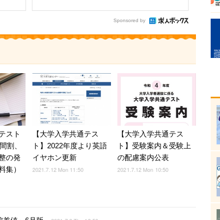
Sponsored by
テスト
【大学入学共通テス
【大学入学共通テス
時間割、
ト】2022年度より英語
ト】受験案内＆受験上
整の発
イヤホン更新
の配慮案内公表
料集）
2021.7.12 Mon 11:50
2021.7.12 Mon 10:50