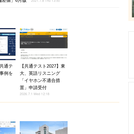
偏差値」6月版
2021.7.8 Thu 13:50
共通テ
【共通テスト2027】東
事例を
大、英語リスニング
「イヤホン不適合措
置」申請受付
2026.7.1 Wed 12:18