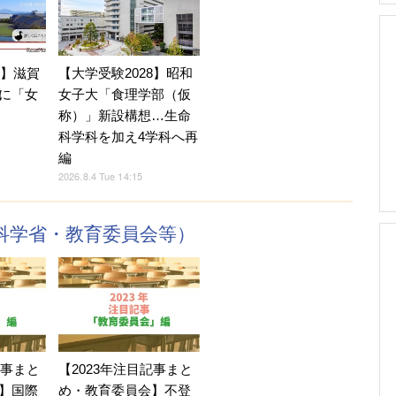
7】滋賀
【大学受験2028】昭和
に「女
女子大「食理学部（仮
称）」新設構想…生命
科学科を加え4学科へ再
編
2026.8.4 Tue 14:15
科学省・教育委員会等）
記事まと
【2023年注目記事まと
】国際
め・教育委員会】不登