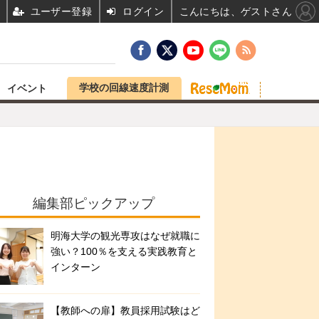
ユーザー登録
ログイン
こんにちは、ゲストさん
学校の回線速度計測
イベント
編集部ピックアップ
明海大学の観光専攻はなぜ就職に
強い？100％を支える実践教育と
インターン
【教師への扉】教員採用試験はど