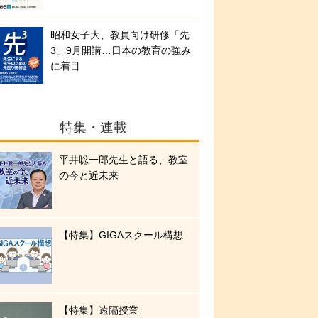
昭和女子大、教員向け研修「先
3」9月開講…日本の教育の強み
に着目
特集・連載
平井聡一郎先生と語る、教室
の今と近未来
【特集】GIGAスクール構想
【特集】遠隔授業