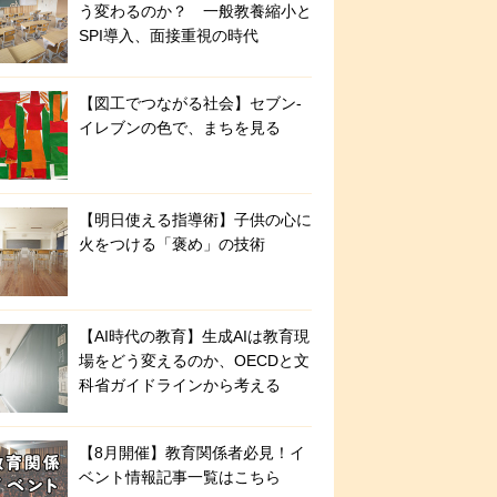
う変わるのか？ 一般教養縮小と
SPI導入、面接重視の時代
【図工でつながる社会】セブン‐
イレブンの色で、まちを見る
【明日使える指導術】子供の心に
火をつける「褒め」の技術
【AI時代の教育】生成AIは教育現
場をどう変えるのか、OECDと文
科省ガイドラインから考える
【8月開催】教育関係者必見！イ
ベント情報記事一覧はこちら