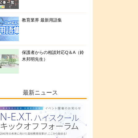
教育業界 最新用語集
保護者からの相談対応Q＆A（鈴
木邦明先生）
最新ニュース