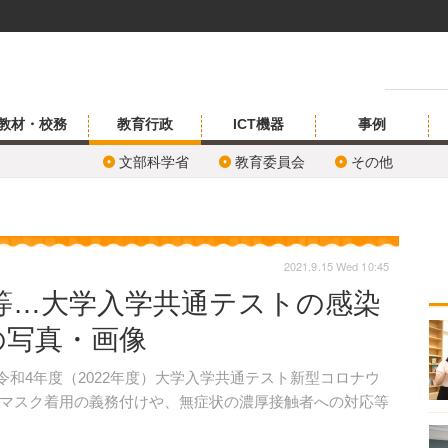
教材・校務
教育行政
ICT機器
事例
文部科学省
教育委員会
その他
2021.9.15 Wed 10:45
等…大学入学共通テストの感染
の写真・画像
、令和4年度（2022年度）大学入学共通テスト新型コロナウ
マスク着用の義務付けや、無症状の濃厚接触者への対応等