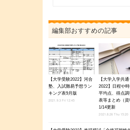
編集部おすすめの記事
【大学入学共通
【大学受験2022】河合
2022】日程や
塾、入試難易予想ラン
平均点、得点調
キング表9月版
表等まとめ（資
2021.9.3 Fri 12:45
1/14更新
2021.8.26 Thu 15:20