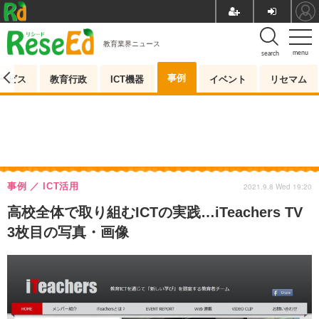
教育業界ニュース
menu
search
事例
ービス
教育行政
ICT機器
イベント
リセマム
事例
ICT活用
2021.9.8 Wed 19:20
高校全体で取り組むICTの実践…iTeachers TV
3枚目の写真・画像