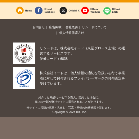
Official
Official
Official
Home
Official X
Facebook
YouTube
LINE
お問合せ
広告掲載
会社概要
リシードについて
個人情報保護方針
リシードは、株式会社イード（東証グロース上場）の運
営するサービスです。
証券コード：6038
株式会社イードは、個人情報の適切な取扱いを行う事業
者に対して付与されるプライバシーマークの付与認定を
受けています。
紹介した商品/サービスを購入、契約した場合に、
売上の一部が弊社サイトに還元されることがあります。
当サイトに掲載の記事・見出し・写真・画像の無断転載を禁じます。
Copyright © 2026 IID, Inc.