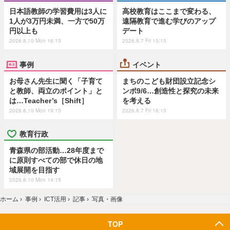
日本語教師の学習費用は3人に
高校教育はここまで変わる、
1人が3万円未満、一方で50万
遠隔教育で進む学びのアップ
円以上も
デート
2026.8.10 Mon 16:15
2026.8.7 Fri 15:15
事例
イベント
お母さん先生に聞く「子育て
まちのこども財団設立記念シ
と教師、両立のポイント」と
ンポ9/6…創造性と探究の未来
は…Teacher’s［Shift］
を考える
2026.8.10 Mon 19:15
2026.8.7 Fri 16:15
教育行政
青森県の部活動…28年度まで
に原則すべての部で休日の地
域展開を目指す
2026.8.10 Mon 14:15
ホーム
›
事例
›
ICT活用
›
記事
›
写真・画像
TOP