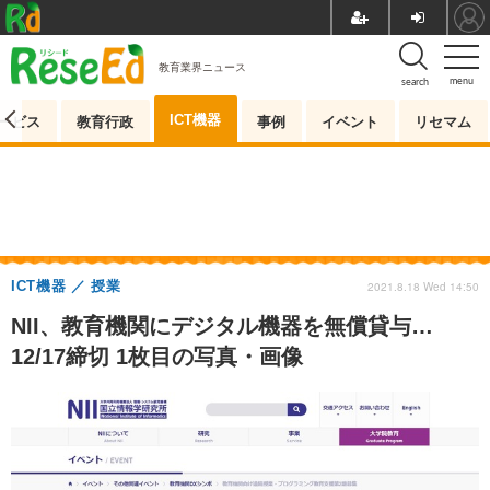
教育業界ニュース
menu
search
ICT機器
ービス
教育行政
事例
イベント
リセマム
ICT機器
授業
2021.8.18 Wed 14:50
NII、教育機関にデジタル機器を無償貸与…
12/17締切 1枚目の写真・画像