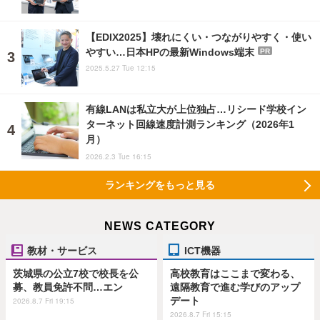
【EDIX2025】壊れにくい・つながりやすく・使い
やすい…日本HPの最新Windows端末
PR
2025.5.27 Tue 12:15
有線LANは私立大が上位独占…リシード学校イン
ターネット回線速度計測ランキング（2026年1
月）
2026.2.3 Tue 16:15
ランキングをもっと見る
NEWS CATEGORY
教材・サービス
ICT機器
茨城県の公立7校で校長を公
高校教育はここまで変わる、
募、教員免許不問…エン
遠隔教育で進む学びのアップ
デート
2026.8.7 Fri 19:15
2026.8.7 Fri 15:15