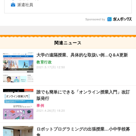
派遣社員
Sponsored by
関連ニュース
大学の遠隔授業、具体的な取扱い例…Q＆A更新
教育行政
2021.5.17(月) 12:50
誰でも簡単にできる「オンライン授業入門」改訂
版発行
事例
2021.4.26(月) 18:20
ロボットプログラミングの出張授業…小中学校募
集