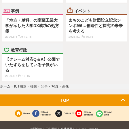
事例
イベント
「地方・単科」の室蘭工業大
まちのこども財団設立記念シ
学が示した大学DX成功の処方
ンポ9/6…創造性と探究の未来
箋
を考える
2026.8.4 Tue 12:15
2026.8.7 Fri 16:15
教育行政
【クレーム対応Q＆A】公園で
いたずらをしている子供がい
る
2026.8.7 Fri 19:45
ホーム
›
ICT機器
›
授業
›
記事
›
写真・画像
TOP
Official
Official
Official
Home
Official X
Facebook
YouTube
LINE
お問合せ
広告掲載
会社概要
リシードについて