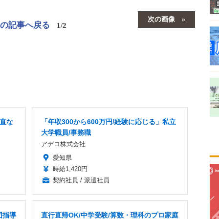
次の画像
この記事へ戻る
1/2
当直な
「年収300から600万円/経験に応じる」私立
大学職員/事務職
アデコ株式会社
愛知県
時給1,420円
契約社員 / 派遣社員
団指導
直行直帰OK/中学受験/算数・理科のプロ家庭