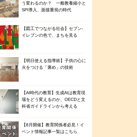
う変わるのか？ 一般教養縮小と
SPI導入、面接重視の時代
【図工でつながる社会】セブン‐
イレブンの色で、まちを見る
【明日使える指導術】子供の心に
火をつける「褒め」の技術
【AI時代の教育】生成AIは教育現
場をどう変えるのか、OECDと文
科省ガイドラインから考える
【8月開催】教育関係者必見！イ
ベント情報記事一覧はこちら