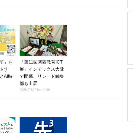
前」を
「第11回関西教育ICT
トす
展」インテックス大阪
とAI時
で開幕、リシード編集
部も出展
2026.7.30 Thu 10:30