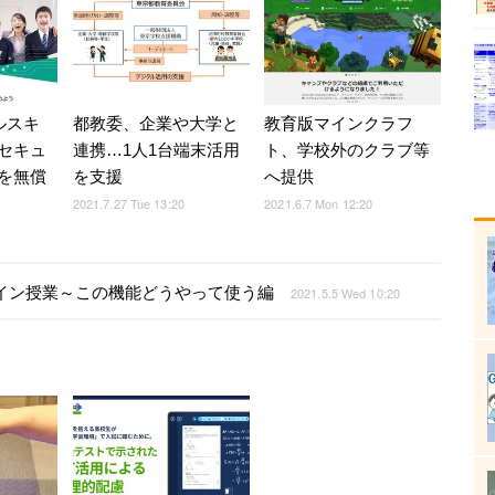
ルスキ
都教委、企業や大学と
教育版マインクラフ
セキュ
連携…1人1台端末活用
ト、学校外のクラブ等
を無償
を支援
へ提供
2021.7.27 Tue 13:20
2021.6.7 Mon 12:20
」オンライン授業～この機能どうやって使う編
2021.5.5 Wed 10:20