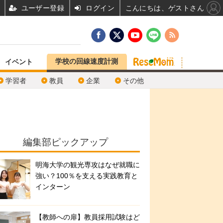
ユーザー登録
ログイン
こんにちは、ゲストさん
学校の回線速度計測
イベント
学習者
教員
企業
その他
編集部ピックアップ
明海大学の観光専攻はなぜ就職に
強い？100％を支える実践教育と
インターン
【教師への扉】教員採用試験はど