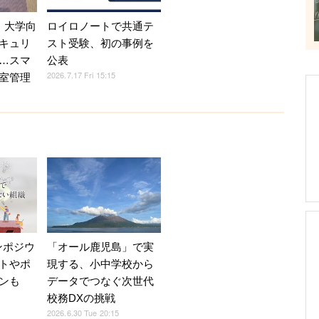
、大学向
ロイロノートで共通テ
キュリ
スト受験、初の事例を
…スマ
公表
2026.7.17 Fri 15:15
室管理
ンポジウ
「オール鹿児島」で実
トやポ
現する、小中学校から
ンも
データでつなぐ次世代
校務DXの挑戦
2026.6.30 Tue 20:15