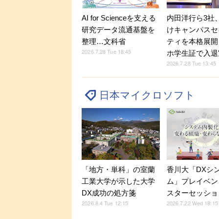
内田洋行ら3社
AI for Scienceを支える
けキャンパスセ
研究データ流通基盤を
ティを本格展開
整理…文科省
2026.7.28 Tue 18:45
ホ学生証で入退
2026.7.28 Tue 13:45
日本マイクロソフト
「地方・単科」の室蘭
香川大「DXシ
工業大学が示した大学
ム」プレイベン
DX成功の処方箋
スターセッショ
2026.8.4 Tue 12:15
2026.7.22 Wed 18:15