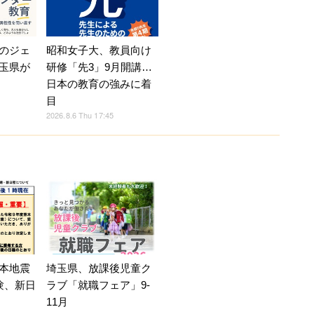
のジェ
昭和女子大、教員向け
玉県が
研修「先3」9月開講…
日本の教育の強みに着
目
2026.8.6 Thu 17:45
本地震
埼玉県、放課後児童ク
験、新日
ラブ「就職フェア」9-
11月