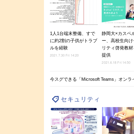
1人1台端末整備、すで
静岡大×カスペ
に約2割の子供がトラブ
ー、高校生向け
ルを経験
リティ啓発教材
提供
2021.7.30 Fri 14:20
2021.6.18 Fri 14:50
今スグできる「Microsoft Teams
セキュリティ