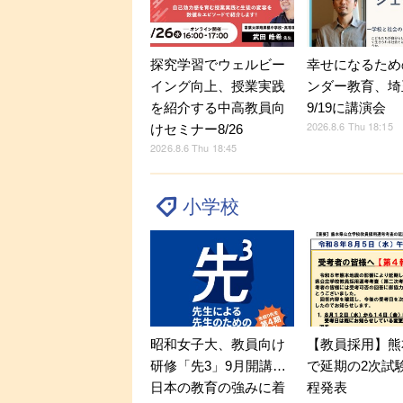
探究学習でウェルビー
幸せになるため
イング向上、授業実践
ンダー教育、埼
を紹介する中高教員向
9/19に講演会
2026.8.6 Thu 18:15
けセミナー8/26
2026.8.6 Thu 18:45
小学校
昭和女子大、教員向け
【教員採用】熊
研修「先3」9月開講…
で延期の2次試
日本の教育の強みに着
程発表