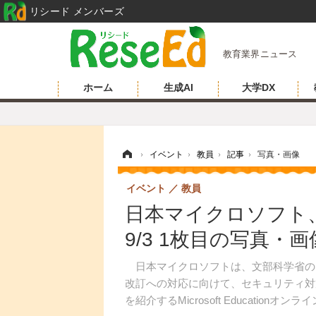
リシード メンバーズ
教育業界ニュース
ホーム
生成AI
大学DX
ホーム
›
イベント
›
教員
›
記事
›
写真・画像
イベント
教員
日本マイクロソフト
9/3 1枚目の写真・画
日本マイクロソフトは、文部科学省の
改訂への対応に向けて、セキュリティ対
を紹介するMicrosoft Education