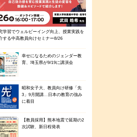
究学習でウェルビーイング向上、授業実践を
介する中高教員向けセミナー8/26
幸せになるためのジェンダー教
育、埼玉県が9/19に講演会
昭和女子大、教員向け研修「先
3」9月開講…日本の教育の強み
に着目
【教員採用】熊本地震で延期の2
次試験、新日程発表