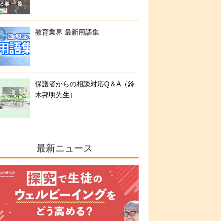
教育業界 最新用語集
保護者からの相談対応Q＆A（鈴
木邦明先生）
最新ニュース