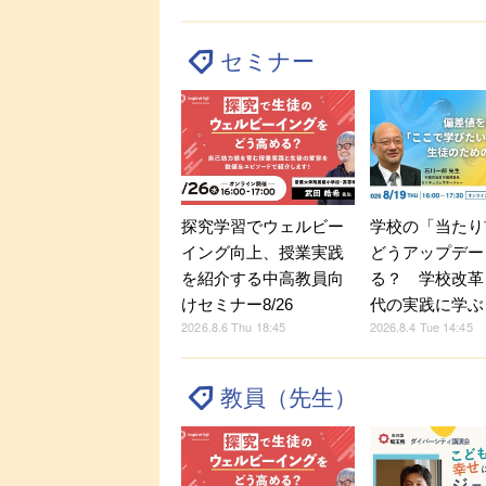
セミナー
探究学習でウェルビー
学校の「当たり
イング向上、授業実践
どうアップデー
を紹介する中高教員向
る？ 学校改革
けセミナー8/26
代の実践に学ぶ
2026.8.6 Thu 18:45
2026.8.4 Tue 14:45
教員（先生）