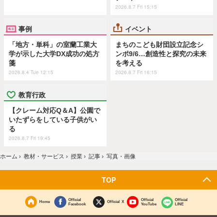
2026.8.7 Fri 15:15
事例
イベント
「地方・単科」の室蘭工業大
まちのこども財団設立記念シ
学が示した大学DX成功の処方
ンポ9/6…創造性と探究の未来
箋
を考える
2026.8.4 Tue 12:15
2026.8.7 Fri 16:15
教育行政
【クレーム対応Q＆A】公園で
いたずらをしている子供がい
る
2026.8.7 Fri 19:45
ホーム
›
教材・サービス
›
授業
›
記事
›
写真・画像
TOP
Official
Official
Official
Home
Official X
Facebook
YouTube
LINE