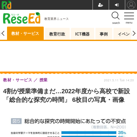
教育業界ニュース
menu
search
教材・サービス
測
教育行政
ICT機器
事例
イベント
教材・サービス
授業
2021.5.11 Tue 14:20
4割が授業準備まだ…2022年度から高校で新設
「総合的な探究の時間」 6枚目の写真・画像