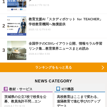
2026.8.7 Fri 19:15
教育支援AI「スタディポケット for TEACHER」
学校教育機関へ無償提供
2025.12.12 Fri 9:45
全国学テのCSVレイアウト公開、情報モラル学習
リンク集…教育業界ニュースまとめ読み
2026.8.3 Mon 5:55
ランキングをもっと見る
NEWS CATEGORY
教材・サービス
ICT機器
茨城県の公立7校で校長を公
高校教育はここまで変わる、
募、教員免許不問…エン
遠隔教育で進む学びのアップ
デート
2026.8.7 Fri 19:15