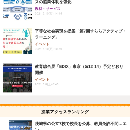
スの協業体制を強化
教材・サービス
2021.5.10(月) 14:45
平等な社会実現を提案「第7回すららアクティブ・
ラーニング」
イベント
2021.5.10(月) 10:50
教育総合展「EDIX」東京（5/12-14）予定どおり
開催
イベント
2021.5.8(土) 6:45
授業アクセスランキング
茨城県の公立7校で校長を公募、教員免許不問…エ
ン