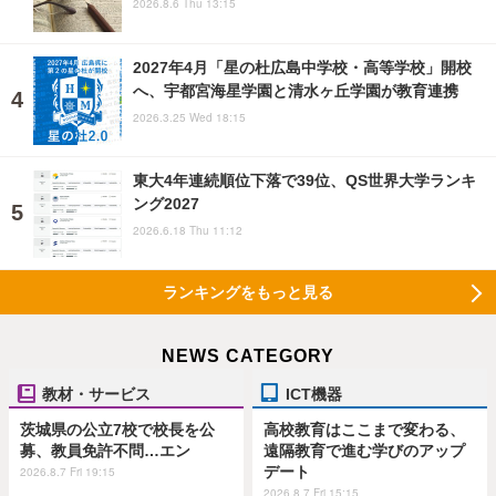
2026.8.6 Thu 13:15
2027年4月「星の杜広島中学校・高等学校」開校
へ、宇都宮海星学園と清水ヶ丘学園が教育連携
2026.3.25 Wed 18:15
東大4年連続順位下落で39位、QS世界大学ランキ
ング2027
2026.6.18 Thu 11:12
ランキングをもっと見る
NEWS CATEGORY
教材・サービス
ICT機器
茨城県の公立7校で校長を公
高校教育はここまで変わる、
募、教員免許不問…エン
遠隔教育で進む学びのアップ
デート
2026.8.7 Fri 19:15
2026.8.7 Fri 15:15