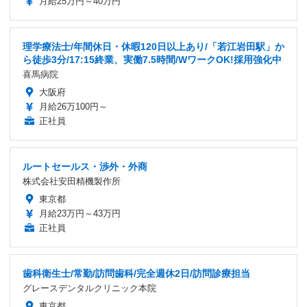
月給25万円～40万円
理学療法士/年間休日・休暇120日以上あり/「若江岩田駅」か
ら徒歩3分/17:15終業、実働7.5時間/WワークOK!採用強化中
喜馬病院
大阪府
月給26万100円～
正社員
ルートセールス・渉外・外商
株式会社安田精機製作所
東京都
月給23万円～43万円
正社員
歯科衛生士/常勤/訪問歯科/完全週休2日/訪問診療担当
グレースデンタルクリニック本院
東京都