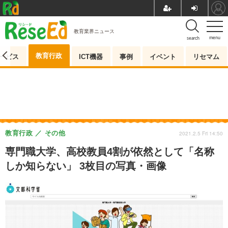
教育業界ニュース
menu
search
教育行政
ービス
ICT機器
事例
イベント
リセマム
教育行政
その他
2021.2.5 Fri 14:50
専門職大学、高校教員4割が依然として「名称
しか知らない」 3枚目の写真・画像