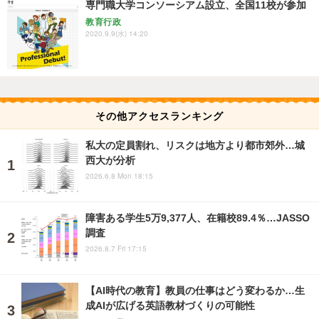
専門職大学コンソーシアム設立、全国11校が参加
教育行政
2020.9.9(水) 14:20
その他アクセスランキング
私大の定員割れ、リスクは地方より都市郊外…城
西大が分析
2026.6.8 Mon 18:15
障害ある学生5万9,377人、在籍校89.4％…JASSO
調査
2026.8.7 Fri 17:15
【AI時代の教育】教員の仕事はどう変わるか…生
成AIが広げる英語教材づくりの可能性