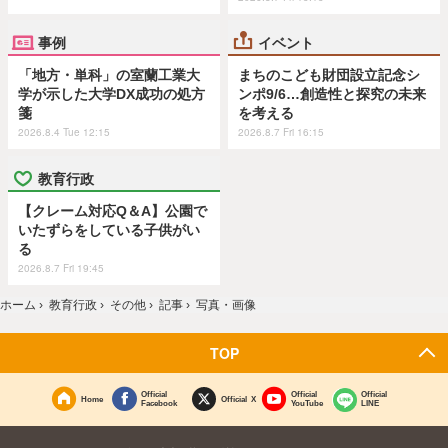
事例
イベント
「地方・単科」の室蘭工業大
まちのこども財団設立記念シ
学が示した大学DX成功の処方
ンポ9/6…創造性と探究の未来
箋
を考える
2026.8.4 Tue 12:15
2026.8.7 Fri 16:15
教育行政
【クレーム対応Q＆A】公園で
いたずらをしている子供がい
る
2026.8.7 Fri 19:45
ホーム
›
教育行政
›
その他
›
記事
›
写真・画像
TOP
Official
Official
Official
Home
Official X
Facebook
YouTube
LINE