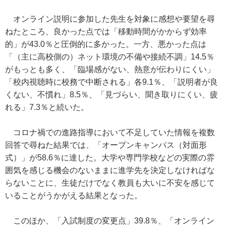
オンライン説明に参加した先生を対象に感想や要望を尋
ねたところ、良かった点では「移動時間がかからず効率
的」が43.0％と圧倒的に多かった。一方、悪かった点は
「（主に高校側の）ネット環境の不備や接続不調」14.5％
がもっとも多く、「臨場感がない、熱意が伝わりにくい」
「校内視聴時に校務で中断される」各9.1％、「説明者が良
くない、不慣れ」8.5％、「見づらい、聞き取りにくい、疲
れる」7.3％と続いた。
コロナ禍での進路指導において不足していた情報を複数
回答で尋ねた結果では、「オープンキャンパス（対面形
式）」が58.6％に達した。大学や専門学校などの実際の雰
囲気を感じる機会のないままに進学先を決定しなければな
らないことに、生徒だけでなく教員も大いに不安を感じて
いることがうかがえる結果となった。
このほか、「入試制度の変更点」39.8％、「オンライン