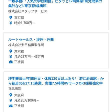
一般事務/「人気の学校勤務」ピタッと17時終業!研究成果の
集計など!/東京都/板橋区
株式会社スタッフサービス
東京都
時給1,700円～
ルートセールス・渉外・外商
株式会社安田精機製作所
東京都
月給23万円～43万円
正社員
理学療法士/年間休日・休暇120日以上あり/「若江岩田駅」か
ら徒歩3分/17:15終業、実働7.5時間/WワークOK!採用強化中
喜馬病院
大阪府
月給26万100円～
正社員