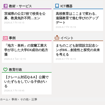
教材・サービス
ICT機器
茨城県の公立7校で校長を公
高校教育はここまで変わる、
募、教員免許不問…エン
遠隔教育で進む学びのアップ
デート
2026.8.7 Fri 19:15
2026.8.7 Fri 15:15
事例
イベント
「地方・単科」の室蘭工業大
まちのこども財団設立記念シ
学が示した大学DX成功の処方
ンポ9/6…創造性と探究の未来
箋
を考える
2026.8.4 Tue 12:15
2026.8.7 Fri 16:15
教育行政
【クレーム対応Q＆A】公園で
いたずらをしている子供がい
る
2026.8.7 Fri 19:45
ホーム
›
事例
›
その他
›
記事