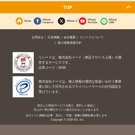
TOP
Official
Official
Official
Home
Official X
Facebook
YouTube
LINE
お問合せ
広告掲載
会社概要
リシードについて
個人情報保護方針
リシードは、株式会社イード（東証グロース上場）の運
営するサービスです。
証券コード：6038
株式会社イードは、個人情報の適切な取扱いを行う事業
者に対して付与されるプライバシーマークの付与認定を
受けています。
紹介した商品/サービスを購入、契約した場合に、
売上の一部が弊社サイトに還元されることがあります。
当サイトに掲載の記事・見出し・写真・画像の無断転載を禁じます。
Copyright © 2026 IID, Inc.