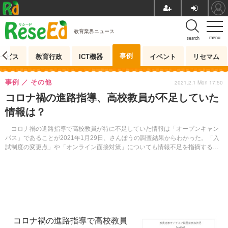
教育業界ニュース
menu
search
事例
ービス
教育行政
ICT機器
イベント
リセマム
事例
その他
2021.2.1 Mon 17:50
コロナ禍の進路指導、高校教員が不足していた
情報は？
コロナ禍の進路指導で高校教員が特に不足していた情報は「オープンキャン
パス」であることが2021年1月29日、さんぽうの調査結果からわかった。「入
試制度の変更点」や「オンライン面接対策」についても情報不足を指摘する声
が多かった。
コロナ禍の進路指導で高校教員