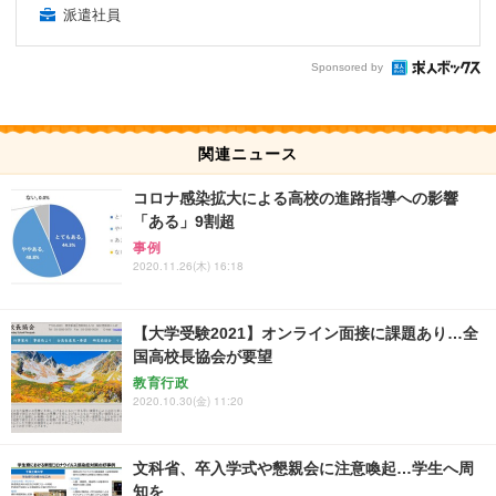
派遣社員
Sponsored by
関連ニュース
コロナ感染拡大による高校の進路指導への影響
「ある」9割超
事例
2020.11.26(木) 16:18
【大学受験2021】オンライン面接に課題あり…全
国高校長協会が要望
教育行政
2020.10.30(金) 11:20
文科省、卒入学式や懇親会に注意喚起…学生へ周
知を