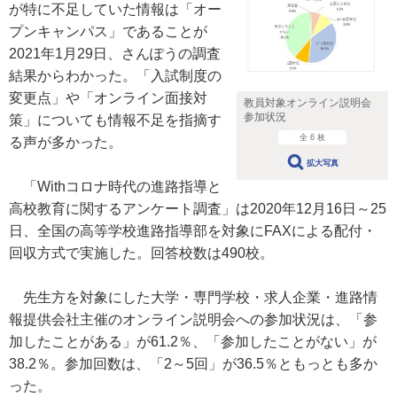
が特に不足していた情報は「オー
プンキャンパス」であることが
2021年1月29日、さんぽうの調査
結果からわかった。「入試制度の
変更点」や「オンライン面接対
教員対象オンライン説明会
参加状況
策」についても情報不足を指摘す
全 6 枚
る声が多かった。
拡大写真
「Withコロナ時代の進路指導と
高校教育に関するアンケート調査」は2020年12月16日～25
日、全国の高等学校進路指導部を対象にFAXによる配付・
回収方式で実施した。回答校数は490校。
先生方を対象にした大学・専門学校・求人企業・進路情
報提供会社主催のオンライン説明会への参加状況は、「参
加したことがある」が61.2％、「参加したことがない」が
38.2％。参加回数は、「2～5回」が36.5％ともっとも多か
った。