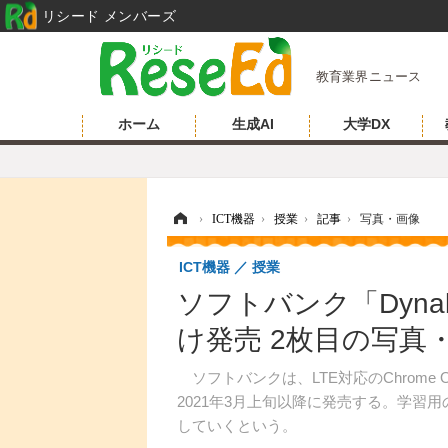
リシード メンバーズ
教育業界ニュース
ホーム
生成AI
大学DX
ホーム
›
ICT機器
›
授業
›
記事
›
写真・画像
ICT機器
授業
ソフトバンク「Dynabo
け発売 2枚目の写真
ソフトバンクは、LTE対応のChrome OS
2021年3月上旬以降に発売する。学習
していくという。