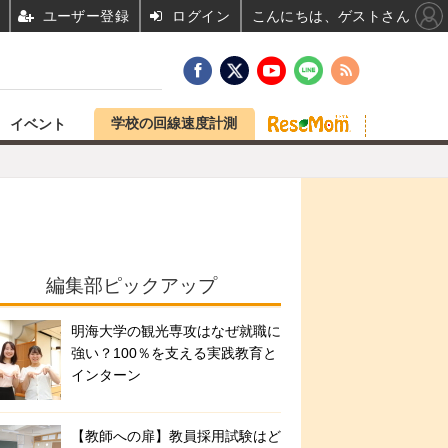
ユーザー登録
ログイン
こんにちは、ゲストさん
学校の回線速度計測
イベント
編集部ピックアップ
明海大学の観光専攻はなぜ就職に
強い？100％を支える実践教育と
インターン
【教師への扉】教員採用試験はど