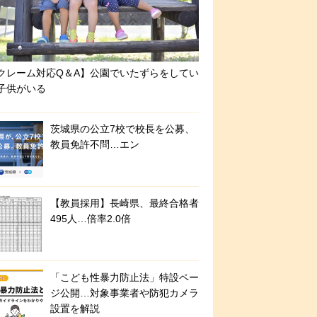
クレーム対応Q＆A】公園でいたずらをしてい
子供がいる
茨城県の公立7校で校長を公募、
教員免許不問…エン
【教員採用】長崎県、最終合格者
495人…倍率2.0倍
「こども性暴力防止法」特設ペー
ジ公開…対象事業者や防犯カメラ
設置を解説