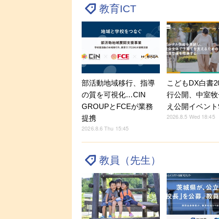
教育ICT
部活動地域移行、指導
こどもDX白書2
の質を可視化…CIN
行公開、中室牧
GROUPとFCEが業務
え公開イベント9
2026.8.5 Wed 18:45
提携
2026.8.6 Thu 15:45
教員（先生）