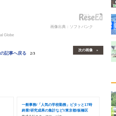
画像出典：ソフトバンク
al Globe
次の画像
この記事へ戻る
2/3
一般事務/「人気の学校勤務」ピタッと17時
終業!研究成果の集計など!/東京都/板橋区