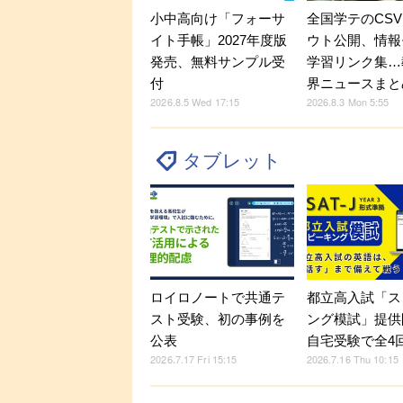
小中高向け「フォーサ
全国学テのCS
イト手帳」2027年度版
ウト公開、情報
発売、無料サンプル受
学習リンク集…
付
界ニュースまと
2026.8.5 Wed 17:15
2026.8.3 Mon 5:55
タブレット
ロイロノートで共通テ
都立高入試「ス
スト受験、初の事例を
ング模試」提供
公表
自宅受験で全4
2026.7.17 Fri 15:15
2026.7.16 Thu 10:15