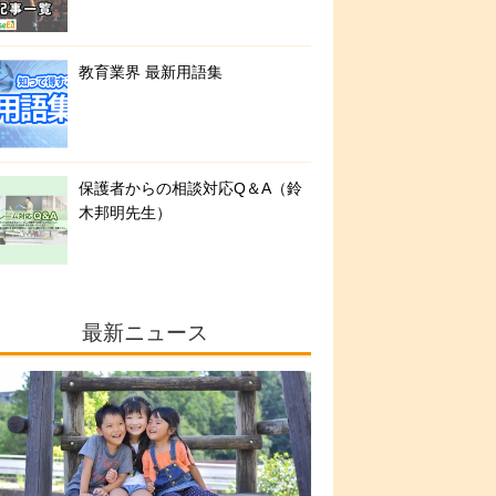
教育業界 最新用語集
保護者からの相談対応Q＆A（鈴
木邦明先生）
最新ニュース