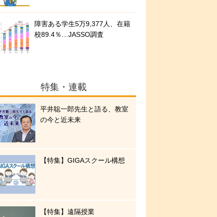
障害ある学生5万9,377人、在籍
校89.4％…JASSO調査
特集・連載
平井聡一郎先生と語る、教室
の今と近未来
【特集】GIGAスクール構想
【特集】遠隔授業