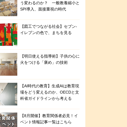
う変わるのか？ 一般教養縮小と
SPI導入、面接重視の時代
【図工でつながる社会】セブン‐
イレブンの色で、まちを見る
【明日使える指導術】子供の心に
火をつける「褒め」の技術
【AI時代の教育】生成AIは教育現
場をどう変えるのか、OECDと文
科省ガイドラインから考える
【8月開催】教育関係者必見！イ
ベント情報記事一覧はこちら