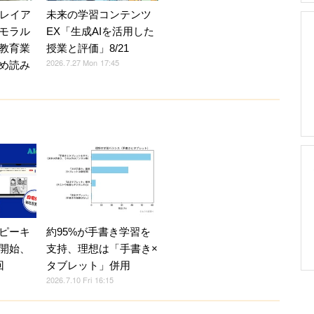
Vレイア
未来の学習コンテンツ
モラル
EX「生成AIを活用した
教育業
授業と評価」8/21
2026.7.27 Mon 17:45
め読み
ピーキ
約95%が手書き学習を
開始、
支持、理想は「手書き×
回
タブレット」併用
2026.7.10 Fri 16:15