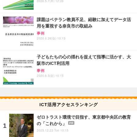
2020.5.7(木) 12:20
課題はベテラン教員不足、経験に加えてデータ活
用を重視する奈良市の取組み
事例
2020.6.26(金) 10:15
子どもたちの心の揺れを捉えて指導に活かす、大
阪市のICT利活用
事例
2020.6.5(金) 10:15
ICT活用アクセスランキング
ゼロトラスト環境で目指す、東京都中央区の教育
の「これから」
PR
2025.12.23 Tue 10:15