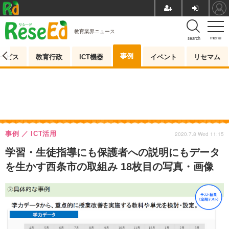
教育業界ニュース
menu
search
事例
ービス
教育行政
ICT機器
イベント
リセマム
事例
ICT活用
2020.7.8 Wed 11:15
学習・生徒指導にも保護者への説明にもデータ
を生かす西条市の取組み 18枚目の写真・画像