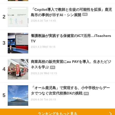
「Copilot導入で教師と生徒の可能性を拡張」鹿児
島市の事例が示すAI・シン展開
PR
2026.6.30 Tue 14:45
養護教諭が実践する保健室のICT活用…iTeachers
TV
2024.4.3 Wed 19:15
商業高校の販売実習にau PAYを導入、生きたビジ
ネスを学ぶ
PR
2025.3.26 Wed 10:15
「オール鹿児島」で実現する、小中学校からデー
タでつなぐ次世代校務DXの挑戦
PR
2026.6.30 Tue 20:15
ランキングをもっと見る