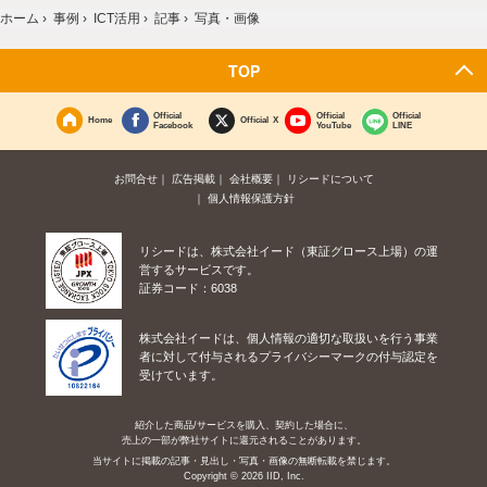
ホーム
›
事例
›
ICT活用
›
記事
›
写真・画像
TOP
Official
Official
Official
Home
Official X
Facebook
YouTube
LINE
お問合せ
広告掲載
会社概要
リシードについて
個人情報保護方針
リシードは、株式会社イード（東証グロース上場）の運
営するサービスです。
証券コード：6038
株式会社イードは、個人情報の適切な取扱いを行う事業
者に対して付与されるプライバシーマークの付与認定を
受けています。
紹介した商品/サービスを購入、契約した場合に、
売上の一部が弊社サイトに還元されることがあります。
当サイトに掲載の記事・見出し・写真・画像の無断転載を禁じます。
Copyright © 2026 IID, Inc.