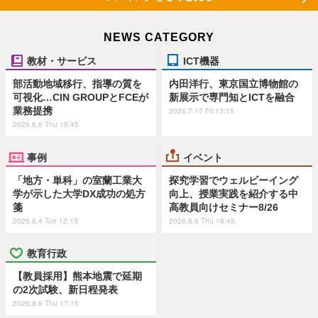
NEWS CATEGORY
教材・サービス
ICT機器
部活動地域移行、指導の質を
内田洋行、東京国立博物館の
可視化…CIN GROUPとFCEが
新展示で専門知とICTを融合
業務提携
2026.7.17 Fri 13:15
2026.8.6 Thu 15:45
事例
イベント
「地方・単科」の室蘭工業大
探究学習でウェルビーイング
学が示した大学DX成功の処方
向上、授業実践を紹介する中
箋
高教員向けセミナー8/26
2026.8.4 Tue 12:15
2026.8.6 Thu 18:45
教育行政
【教員採用】熊本地震で延期
の2次試験、新日程発表
2026.8.6 Thu 17:15