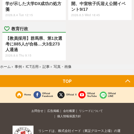
学が示した大学DX成功の処方
開、中室牧子氏迎え公開イベ
箋
ント9/17
2026.8.4 Tue 12:15
2026.8.5 Wed 18:45
教育行政
【教員採用】群馬県、第1次選
考に885人が合格…大3生273
人通過
2026.8.6 Thu 9:15
ホーム
›
事例
›
ICT活用
›
記事
›
写真・画像
TOP
Official
Official
Official
Home
Official X
Facebook
YouTube
LINE
お問合せ
広告掲載
会社概要
リシードについて
個人情報保護方針
リシードは、株式会社イード（東証グロース上場）の運