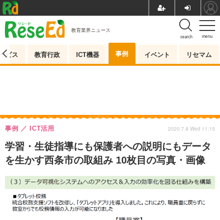
教育業界ニュース
menu
search
事例
ービス
教育行政
ICT機器
イベント
リセマム
事例
ICT活用
2020.7.8 Wed 11:15
学習・生徒指導にも保護者への説明にもデータ
を生かす西条市の取組み 10枚目の写真・画像