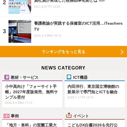
2021.8.27 Fri 12:20
養護教諭が実践する保健室のICT活用…iTeachers
TV
2024.4.3 Wed 19:15
ランキングをもっと見る
NEWS CATEGORY
教材・サービス
ICT機器
小中高向け「フォーサイト手
内田洋行、東京国立博物館の
帳」2027年度版発売、無料サ
新展示で専門知とICTを融合
ンプル受付
2026.7.17 Fri 13:15
2026.8.5 Wed 17:15
事例
イベント
「地方・単科」の室蘭工業大
こどもDX白書2026を先行公