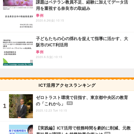
課題はベテラン教員不足、経験に加えてデータ活
用を重視する奈良市の取組み
事例
2020.6.26(金) 10:15
子どもたちの心の揺れを捉えて指導に活かす、大
阪市のICT利活用
事例
2020.6.5(金) 10:15
ICT活用アクセスランキング
ゼロトラスト環境で目指す、東京都中央区の教育
の「これから」
PR
2025.12.23 Tue 10:15
【実践編】ICT活用で校務時間を劇的に削減、元教
員社員が実現した校務効率化術とは
PR