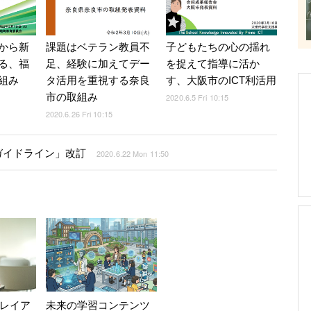
から新
課題はベテラン教員不
子どもたちの心の揺れ
る、福
足、経験に加えてデー
を捉えて指導に活か
組み
タ活用を重視する奈良
す、大阪市のICT利活用
市の取組み
2020.6.5 Fri 10:15
2020.6.26 Fri 10:15
ガイドライン」改訂
2020.6.22 Mon 11:50
Vレイア
未来の学習コンテンツ