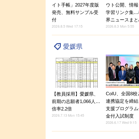
イト手帳」2027年度版
ウト公開、情報
発売、無料サンプル受
学習リンク集…
付
界ニュースまと
2026.8.5 Wed 17:15
2026.8.3 Mon 5:55
愛媛県
CoIU、全国8
【教員採用】愛媛県、
連携協定を締結
前期の志願者1,066人…
支援プログラム
倍率2.2倍
2026.7.13 Mon 15:45
金付入試制度
2026.6.17 Wed 9:15