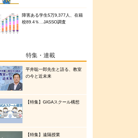
障害ある学生5万9,377人、在籍
校89.4％…JASSO調査
特集・連載
平井聡一郎先生と語る、教室
の今と近未来
【特集】GIGAスクール構想
【特集】遠隔授業