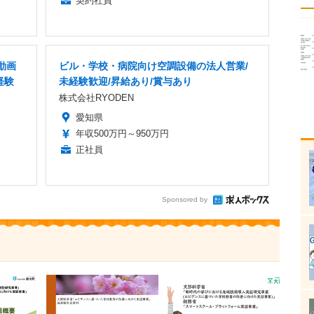
契約社員
動画
ビル・学校・病院向け空調設備の法人営業/
経験
未経験歓迎/昇給あり/賞与あり
株式会社RYODEN
愛知県
年収500万円～950万円
正社員
Sponsored by