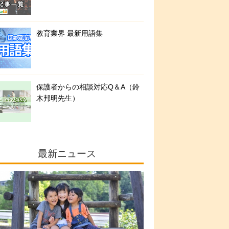
教育業界 最新用語集
保護者からの相談対応Q＆A（鈴
木邦明先生）
最新ニュース