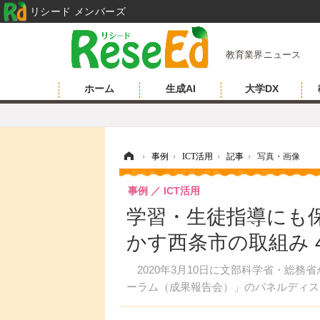
リシード メンバーズ
教育業界ニュース
ホーム
生成AI
大学DX
ホーム
›
事例
›
ICT活用
›
記事
›
写真・画像
事例
ICT活用
学習・生徒指導にも
かす西条市の取組み 
2020年3月10日に文部科学省・総務
ーラム（成果報告会）」のパネルディス