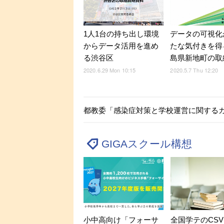
1人1台の持ち出し環境
データの可視化
からデータ活用を進め
たな気付きを得
る渋谷区
島県新地町の取
2020.6.29 Mon 10:15
2020.5.7 Thu 12:20
都教委「感染症対策と学校運営に関する
GIGAスクール構想
小中高向け「フォーサ
全国学テのCS