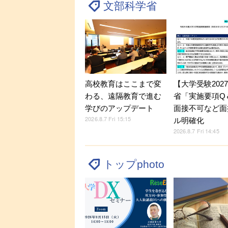
文部科学省
【大学受験202
高校教育はここまで変
省「実施要項Q＆
わる、遠隔教育で進む
面接不可など面
学びのアップデート
2026.8.7 Fri 15:15
ル明確化
2026.8.7 Fri 14:45
トップphoto