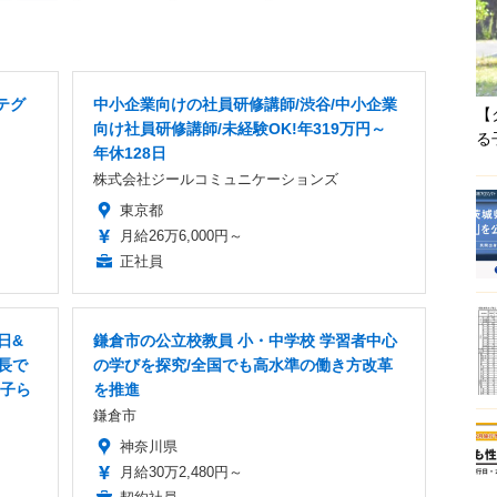
テグ
中小企業向けの社員研修講師/渋谷/中小企業
【
向け社員研修講師/未経験OK!年319万円～
る
年休128日
株式会社ジールコミュニケーションズ
東京都
月給26万6,000円～
正社員
日&
鎌倉市の公立校教員 小・中学校 学習者中心
長で
の学びを探究/全国でも高水準の働き方改革
の子ら
を推進
鎌倉市
神奈川県
月給30万2,480円～