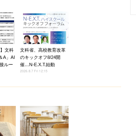
7】文科
文科省、高校教育改革
A」AI
のキックオフ8/24開
接ルー
催…N-E.X.T.始動
2026.8.7 Fri 12:15