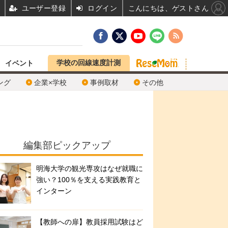
ユーザー登録
ログイン
こんにちは、ゲストさん
学校の回線速度計測
イベント
ング
企業×学校
事例取材
その他
編集部ピックアップ
明海大学の観光専攻はなぜ就職に
強い？100％を支える実践教育と
インターン
【教師への扉】教員採用試験はど