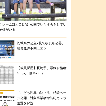
クレーム対応Q＆A】公園でいたずらをしてい
子供がいる
茨城県の公立7校で校長を公募、
教員免許不問…エン
【教員採用】長崎県、最終合格者
495人…倍率2.0倍
「こども性暴力防止法」特設ペー
ジ公開…対象事業者や防犯カメラ
設置を解説