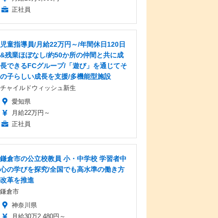
正社員
児童指導員/月給22万円～/年間休日120日
&残業ほぼなし/約50か所の仲間と共に成
長できるFCグループ/「遊び」を通じてそ
の子らしい成長を支援/多機能型施設
チャイルドウィッシュ新生
愛知県
月給22万円～
正社員
鎌倉市の公立校教員 小・中学校 学習者中
心の学びを探究/全国でも高水準の働き方
改革を推進
鎌倉市
神奈川県
月給30万2,480円～