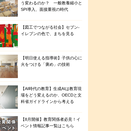
う変わるのか？ 一般教養縮小と
SPI導入、面接重視の時代
【図工でつながる社会】セブン‐
イレブンの色で、まちを見る
【明日使える指導術】子供の心に
火をつける「褒め」の技術
【AI時代の教育】生成AIは教育現
場をどう変えるのか、OECDと文
科省ガイドラインから考える
【8月開催】教育関係者必見！イ
ベント情報記事一覧はこちら