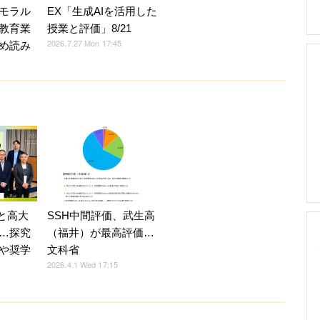
モラル
EX「生成AIを活用した
教育業
授業と評価」8/21
2026.7.27 Mon 17:45
め読み
校と高大
SSH中間評価、武生高
…探究
（福井）が最高評価…
や奨学
文科省
2026.4.1 Wed 17:15