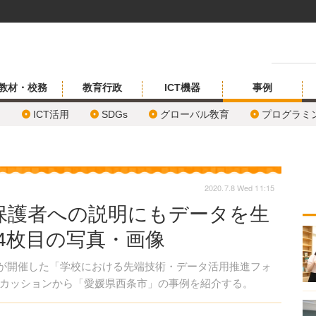
教材・校務
教育行政
ICT機器
事例
ICT活用
SDGs
グローバル敎育
プログラミ
2020.7.8 Wed 11:15
保護者への説明にもデータを生
4枚目の写真・画像
省が開催した「学校における先端技術・データ活用推進フォ
カッションから「愛媛県西条市」の事例を紹介する。